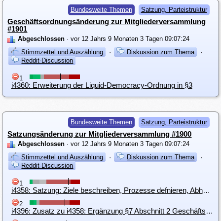
Bundesweite Themen
Satzung, Parteistruktur
Geschäftsordnungsänderung zur Mitgliederversammlung
#1901
Abgeschlossen
· vor 12 Jahrs 9 Monaten 3 Tagen 09:07:24
Stimmzettel und Auszählung
·
Diskussion zum Thema
·
Reddit-Discussion
1
i4360: Erweiterung der Liquid-Democracy-Ordnung in §3
Bundesweite Themen
Satzung, Parteistruktur
Satzungsänderung zur Mitgliederversammlung #1900
Abgeschlossen
· vor 12 Jahrs 9 Monaten 3 Tagen 09:07:24
Stimmzettel und Auszählung
·
Diskussion zum Thema
·
Reddit-Discussion
1
i4358: Satzung: Ziele beschreiben, Prozesse defnieren, Abhängigkeiten festlegen , danach Werkzeuge einsetzen
2
i4396: Zusatz zu i4358: Ergänzung §7 Abschnitt 2 Geschäftsordnungen