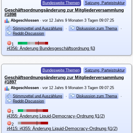
Bundesweite Themen
Satzung, Parteistruktur
Geschäftsordnungsänderung zur Mitgliederversammlung
#1898
Abgeschlossen
· vor 12 Jahrs 9 Monaten 3 Tagen 09:07:25
Stimmzettel und Auszählung
·
Diskussion zum Thema
·
Reddit-Discussion
1
i4356: Änderung Bundesgeschäftsordnung §3
Bundesweite Themen
Satzung, Parteistruktur
Geschäftsordnungsänderung zur Mitgliederversammlung
#1897
Abgeschlossen
· vor 12 Jahrs 9 Monaten 3 Tagen 09:07:25
Stimmzettel und Auszählung
·
Diskussion zum Thema
·
Reddit-Discussion
1
i4355: Änderung Liquid-Democracy-Ordnung §1(2)
2
i4415: i4355: Änderung Liquid-Democracy-Ordnung §1(2)