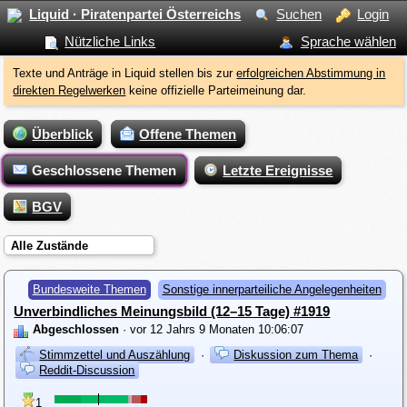
Liquid · Piratenpartei Österreichs
Suchen
Login
Nützliche Links
Sprache wählen
Texte und Anträge in Liquid stellen bis zur
erfolgreichen Abstimmung in
direkten Regelwerken
keine offizielle Parteimeinung dar.
Überblick
Offene Themen
Geschlossene Themen
Letzte Ereignisse
BGV
Alle Zustände
Bundesweite Themen
Sonstige innerparteiliche Angelegenheiten
Unverbindliches Meinungsbild (12–15 Tage) #1919
Abgeschlossen
· vor 12 Jahrs 9 Monaten 10:06:07
Stimmzettel und Auszählung
·
Diskussion zum Thema
·
Reddit-Discussion
1