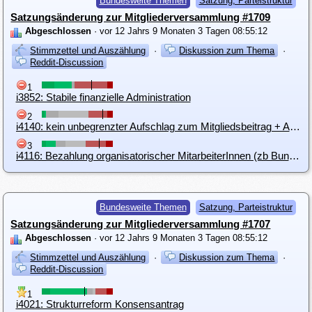
Bundesweite Themen
Satzung, Parteistruktur
Satzungsänderung zur Mitgliederversammlung #1709
Abgeschlossen
· vor 12 Jahrs 9 Monaten 3 Tagen 08:55:12
Stimmzettel und Auszählung
·
Diskussion zum Thema
·
Reddit-Discussion
1
i3852: Stabile finanzielle Administration
2
i4140: kein unbegrenzter Aufschlag zum Mitgliedsbeitrag + Auskunftspflicht gegenüber allen Mitgliedern, sonst wie i3852
3
i4116: Bezahlung organisatorischer MitarbeiterInnen (zb Bundes- oder andere Sekretariate) mit Dienstleistungsscheck in Höhe 10,-/Stunde
Bundesweite Themen
Satzung, Parteistruktur
Satzungsänderung zur Mitgliederversammlung #1707
Abgeschlossen
· vor 12 Jahrs 9 Monaten 3 Tagen 08:55:12
Stimmzettel und Auszählung
·
Diskussion zum Thema
·
Reddit-Discussion
1
i4021: Strukturreform Konsensantrag