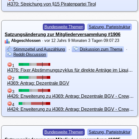
i4370: Streichung von §15 Piratenpartei Tirol
Bundesweite Themen
Satzung, Parteistruktur
Satzungsänderung zur Mitgliederversammlung #1906
Abgeschlossen
· vor 12 Jahrs 9 Monaten 3 Tagen 09:07:23
Stimmzettel und Auszählung
·
Diskussion zum Thema
·
Reddit-Discussion
1
i4376: Fixer Abstimmungszyklus für direkte Anträge im Liquid - Schritt Richtung dezentrale MV
2
i4369: Antrag: Dezentrale BGV
3
i4426: Erweiterung zu i4369: Antrag: Dezentrale BGV - Crews und LO gleichberechtigt
4
i4424: Erweiterung zu i4369: Antrag: Dezentrale BGV - Crews und LO gleichberechtigt
Bundesweite Themen
Satzung, Parteistruktur