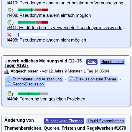
i4410: Pseudonyme ändern unter bestimmen Voraussetzungen möglich
2
i4408: Pseudonyme ändern einfach möglich
3
i4411: Es dürfen bereits verwendete Pseudonyme verwendet werden
i4409: Pseudonyme ändern nicht möglich
Unverbindliches Meinungsbild (12–15
Graz
Hauptbereich
Tage) #1917
Abgeschlossen
· vor 12 Jahrs 9 Monaten 1 Tag 14:05:04
Stimmzettel und Auszählung
·
Diskussion zum Thema
·
Reddit-Discussion
1
i4404: Förderung von gezielten Projekten
Änderung von
Bundesweite Themen
Liquid-Systembetrieb
Themenbereichen, Quoren, Fristen und Regelwerken #1870