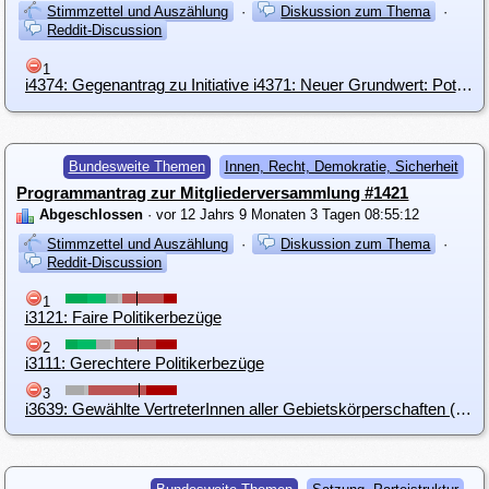
Stimmzettel und Auszählung
·
Diskussion zum Thema
·
Reddit-Discussion
1
i4374: Gegenantrag zu Initiative i4371: Neuer Grundwert: Potenzial
Bundesweite Themen
Innen, Recht, Demokratie, Sicherheit
Programmantrag zur Mitgliederversammlung #1421
Abgeschlossen
· vor 12 Jahrs 9 Monaten 3 Tagen 08:55:12
Stimmzettel und Auszählung
·
Diskussion zum Thema
·
Reddit-Discussion
1
i3121: Faire Politikerbezüge
2
i3111: Gerechtere Politikerbezüge
3
i3639: Gewählte VertreterInnen aller Gebietskörperschaften (EU,Bund,Land,Gemeinde) nur ein BGE zuerkennen.