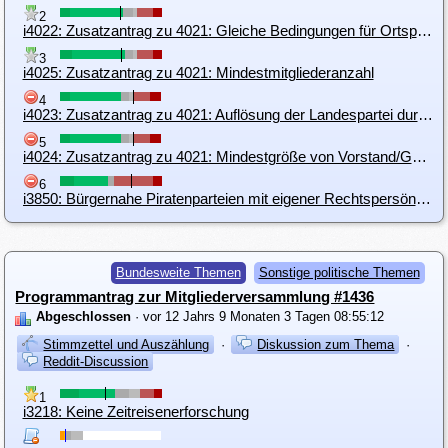
2
i4022: Zusatzantrag zu 4021: Gleiche Bedingungen für Ortsparteien und Landesparteien
3
i4025: Zusatzantrag zu 4021: Mindestmitgliederanzahl
4
i4023: Zusatzantrag zu 4021: Auflösung der Landespartei durch BGV und EBV möglich
5
i4024: Zusatzantrag zu 4021: Mindestgröße von Vorstand/Geschäftsführung
6
i3850: Bürgernahe Piratenparteien mit eigener Rechtspersönlichkeit
Bundesweite Themen
Sonstige politische Themen
Programmantrag zur Mitgliederversammlung #1436
Abgeschlossen
· vor 12 Jahrs 9 Monaten 3 Tagen 08:55:12
Stimmzettel und Auszählung
·
Diskussion zum Thema
·
Reddit-Discussion
1
i3218: Keine Zeitreisenerforschung