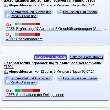
Satzungsänderung zur Mitgliederversammlung #1905
Abgeschlossen
· vor 12 Jahrs 9 Monaten 3 Tagen 09:07:24
Stimmzettel und Auszählung
·
Diskussion zum Thema
·
Reddit-Discussion
1
i4433: Ergänzung §7 Abschnitt 2 Geschäftsordnungen (Änderung LDO nur BGV, BGV nur BGV und LDO)
2
i4368: Positionspapiere
Bundesweite Themen
Satzung, Parteistruktur
Geschäftsordnungsänderung zur Mitgliederversammlung
#1904
Abgeschlossen
· vor 12 Jahrs 9 Monaten 3 Tagen 09:07:24
Stimmzettel und Auszählung
·
Diskussion zum Thema
·
Reddit-Discussion
1
i4367: Abschaffung der Delegationen