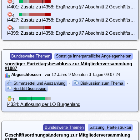
3
i4401: Zusatz zu i4358: Ergänzung §7 Abschnitt 2 Geschäftsordnungen (Zusammenfassung i4395 u. i4396)
4
i4427: Zusatz zu i4358: Ergänzung §7 Abschnitt 2 Geschäftsordnungen (LDO nur BGV, BGV nur BGV und LDO)
5
i4395: Zusatz zu i4358: Ergänzung §7 Abschnitt 2 Geschäftsordnungen
Bundesweite Themen
Sonstige innerparteiliche Angelegenheiten
sonstiger Parteitagsbeschluss zur Mitgliederversammlung
#1887
Abgeschlossen
· vor 12 Jahrs 9 Monaten 3 Tagen 09:07:24
Stimmzettel und Auszählung
·
Diskussion zum Thema
·
Reddit-Discussion
1
i4334: Auflösung der LO Burgenland
Bundesweite Themen
Satzung, Parteistruktur
Geschäftsordnungsänderung zur Mitgliederversammlung
#1899