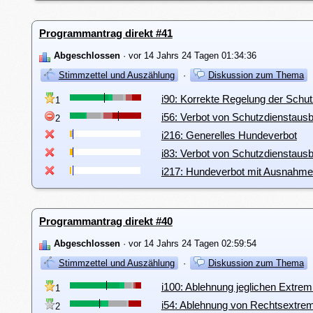
Programmantrag direkt #41
Abgeschlossen
· vor 14 Jahrs 24 Tagen 01:34:36
Stimmzettel und Auszählung
·
Diskussion zum Thema
i90: Korrekte Regelung der Schu
1
i56: Verbot von Schutzdienstausb
2
i216: Generelles Hundeverbot
i83: Verbot von Schutzdienstau
i217: Hundeverbot mit Ausnahm
Programmantrag direkt #40
Abgeschlossen
· vor 14 Jahrs 24 Tagen 02:59:54
Stimmzettel und Auszählung
·
Diskussion zum Thema
i100: Ablehnung jeglichen Extre
1
i54: Ablehnung von Rechtsextre
2