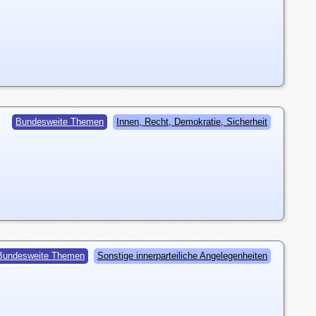
Bundesweite Themen
Innen, Recht, Demokratie, Sicherheit
Bundesweite Themen
Sonstige innerparteiliche Angelegenheiten