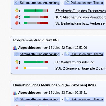
Stimmzettel und Auszählung
·
Diskussion zum Thema
i67: Abschaffung des Proporzsy
1
i107: Abschaffung von Pseudopro
2
i98: Beibehaltung bzw. Verbesse
3
Programmantrag direkt #48
Abgeschlossen
· vor 14 Jahrs 22 Tagen 10:52:06
Stimmzettel und Auszählung
·
Diskussion zum Thema
i68: Wahlterminbündelung
1
i298: 2 Superwahltage alle 2 Jahr
Unverbindliches Meinungsbild (4–5 Wochen) #203
Abgeschlossen
· vor 14 Jahrs 23 Tagen 00:35:21
Stimmzettel und Auszählung
·
Diskussion zum Thema