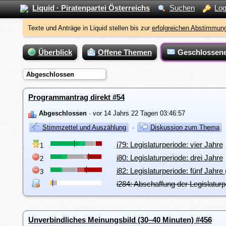
Liquid · Piratenpartei Österreichs
Suchen
Log
Texte und Anträge in Liquid stellen bis zur
erfolgreichen Abstimmung
Überblick
Offene Themen
Geschlossen
Abgeschlossen
Programmantrag direkt #54
Abgeschlossen
· vor 14 Jahrs 22 Tagen 03:46:57
Stimmzettel und Auszählung
·
Diskussion zum Thema
i79: Legislaturperiode: vier Jahre
1
i80: Legislaturperiode: drei Jahre
2
i82: Legislaturperiode: fünf Jahre
3
i284: Abschaffung der Legislaturp
Unverbindliches Meinungsbild (30–40 Minuten) #456