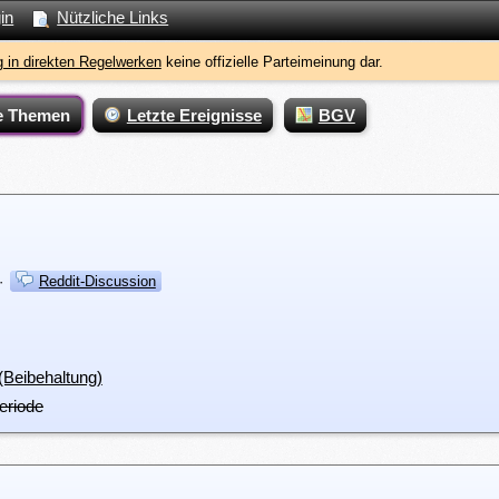
in
Nützliche Links
 in direkten Regelwerken
keine offizielle Parteimeinung dar.
e Themen
Letzte Ereignisse
BGV
·
Reddit-Discussion
 (Beibehaltung)
eriode