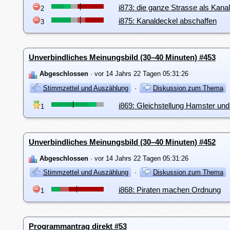
i873: die ganze Strasse als Kana
2
i875: Kanaldeckel abschaffen
3
Unverbindliches Meinungsbild (30–40 Minuten) #453
Abgeschlossen
· vor 14 Jahrs 22 Tagen 05:31:26
Stimmzettel und Auszählung
·
Diskussion zum Thema
i869: Gleichstellung Hamster un
1
Unverbindliches Meinungsbild (30–40 Minuten) #452
Abgeschlossen
· vor 14 Jahrs 22 Tagen 05:31:26
Stimmzettel und Auszählung
·
Diskussion zum Thema
i868: Piraten machen Ordnung
1
Programmantrag direkt #53