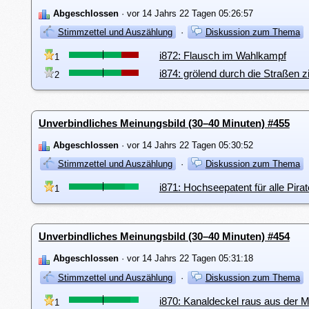
Abgeschlossen
· vor 14 Jahrs 22 Tagen 05:26:57
Stimmzettel und Auszählung
·
Diskussion zum Thema
i872: Flausch im Wahlkampf
1
i874: grölend durch die Straßen z
2
Unverbindliches Meinungsbild (30–40 Minuten) #455
Abgeschlossen
· vor 14 Jahrs 22 Tagen 05:30:52
Stimmzettel und Auszählung
·
Diskussion zum Thema
i871: Hochseepatent für alle Pir
1
Unverbindliches Meinungsbild (30–40 Minuten) #454
Abgeschlossen
· vor 14 Jahrs 22 Tagen 05:31:18
Stimmzettel und Auszählung
·
Diskussion zum Thema
i870: Kanaldeckel raus aus der M
1