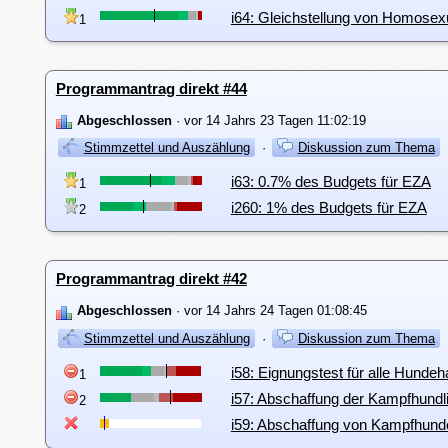
i64: Gleichstellung von Homosex
1
Programmantrag direkt #44
Abgeschlossen
· vor 14 Jahrs 23 Tagen 11:02:19
Stimmzettel und Auszählung
·
Diskussion zum Thema
i63: 0.7% des Budgets für EZA
1
i260: 1% des Budgets für EZA
2
Programmantrag direkt #42
Abgeschlossen
· vor 14 Jahrs 24 Tagen 01:08:45
Stimmzettel und Auszählung
·
Diskussion zum Thema
i58: Eignungstest für alle Hundeh
1
i57: Abschaffung der Kampfhundl
2
i59: Abschaffung von Kampfhundel