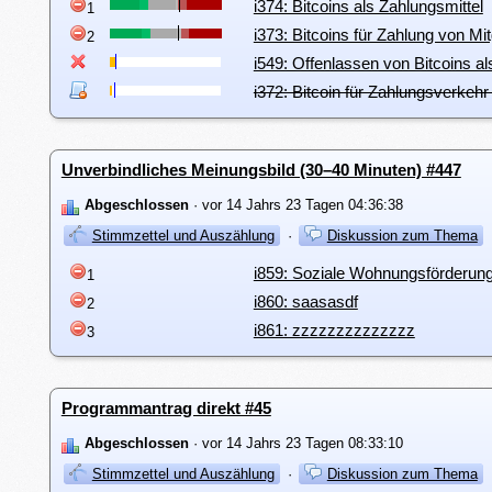
i374: Bitcoins als Zahlungsmittel
1
i373: Bitcoins für Zahlung von Mi
2
i549: Offenlassen von Bitcoins al
i372: Bitcoin für Zahlungsverkeh
Unverbindliches Meinungsbild (30–40 Minuten) #447
Abgeschlossen
· vor 14 Jahrs 23 Tagen 04:36:38
Stimmzettel und Auszählung
·
Diskussion zum Thema
i859: Soziale Wohnungsförderun
1
i860: saasasdf
2
i861: zzzzzzzzzzzzzz
3
Programmantrag direkt #45
Abgeschlossen
· vor 14 Jahrs 23 Tagen 08:33:10
Stimmzettel und Auszählung
·
Diskussion zum Thema