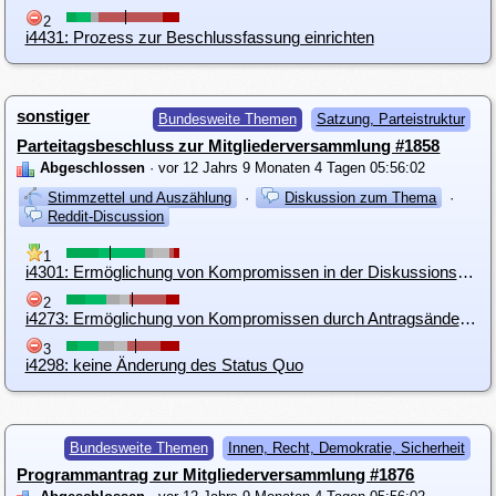
2
i4431: Prozess zur Beschlussfassung einrichten
sonstiger
Bundesweite Themen
Satzung, Parteistruktur
Parteitagsbeschluss zur Mitgliederversammlung #1858
Abgeschlossen
· vor 12 Jahrs 9 Monaten 4 Tagen 05:56:02
Stimmzettel und Auszählung
·
Diskussion zum Thema
·
Reddit-Discussion
1
i4301: Ermöglichung von Kompromissen in der Diskussionsphase auf Bundesgeneralversammlungen
2
i4273: Ermöglichung von Kompromissen durch Antragsänderung auf der BGV
3
i4298: keine Änderung des Status Quo
Bundesweite Themen
Innen, Recht, Demokratie, Sicherheit
Programmantrag zur Mitgliederversammlung #1876