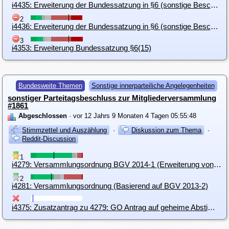
i4435: Erweiterung der Bundessatzung in §6 (sonstige Beschlüsse)
2
i4436: Erweiterung der Bundessatzung in §6 (sonstige Beschlüsse und Satzung)
3
i4353: Erweiterung Bundessatzung §6(15)
Bundesweite Themen
Sonstige innerparteiliche Angelegenheiten
sonstiger Parteitagsbeschluss zur Mitgliederversammlung
#1861
Abgeschlossen
· vor 12 Jahrs 9 Monaten 4 Tagen 05:55:48
Stimmzettel und Auszählung
·
Diskussion zum Thema
·
Reddit-Discussion
1
i4279: Versammlungsordnung BGV 2014-1 (Erweiterung von 2012-1)
2
i4281: Versammlungsordnung (Basierend auf BGV 2013-2)
i4375: Zusatzantrag zu 4279: GO Antrag auf geheime Abstimmung