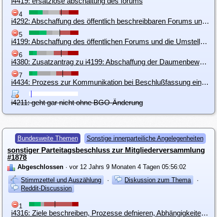
i4419: ersatzlose abschaltung des forums
4
i4292: Abschaffung des öffentlich beschreibbaren Forums und die Umstellung auf external read only
5
i4199: Abschaffung des öffentlichen Forums und die Umstellung auf internal use only
6
i4380: Zusatzantrag zu i4199: Abschaffung der Daumenbewertung
7
i4434: Prozess zur Kommunikation bei Beschlußfassung einführen
i4211: geht gar nicht ohne BGO-Änderung
Bundesweite Themen
Sonstige innerparteiliche Angelegenheiten
sonstiger Parteitagsbeschluss zur Mitgliederversammlung
#1878
Abgeschlossen
· vor 12 Jahrs 9 Monaten 4 Tagen 05:56:02
Stimmzettel und Auszählung
·
Diskussion zum Thema
·
Reddit-Discussion
1
i4316: Ziele beschreiben, Prozesse defnieren, Abhängigkeiten festlegen , danach Werkzeuge einsetzen