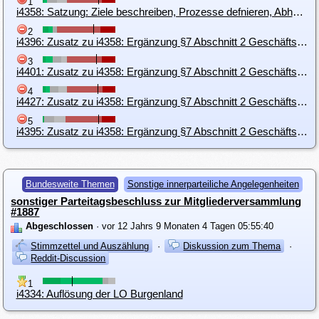
1
i4358: Satzung: Ziele beschreiben, Prozesse defnieren, Abhängigkeiten festlegen , danach Werkzeuge einsetzen
2
i4396: Zusatz zu i4358: Ergänzung §7 Abschnitt 2 Geschäftsordnungen
3
i4401: Zusatz zu i4358: Ergänzung §7 Abschnitt 2 Geschäftsordnungen (Zusammenfassung i4395 u. i4396)
4
i4427: Zusatz zu i4358: Ergänzung §7 Abschnitt 2 Geschäftsordnungen (LDO nur BGV, BGV nur BGV und LDO)
5
i4395: Zusatz zu i4358: Ergänzung §7 Abschnitt 2 Geschäftsordnungen
Bundesweite Themen
Sonstige innerparteiliche Angelegenheiten
sonstiger Parteitagsbeschluss zur Mitgliederversammlung
#1887
Abgeschlossen
· vor 12 Jahrs 9 Monaten 4 Tagen 05:55:40
Stimmzettel und Auszählung
·
Diskussion zum Thema
·
Reddit-Discussion
1
i4334: Auflösung der LO Burgenland