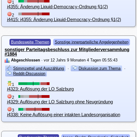
1
i4355: Änderung Liquid-Democracy-Ordnung §1(2)
2
i4415: i4355: Änderung Liquid-Democracy-Ordnung §1(2)
Bundesweite Themen
Sonstige innerparteiliche Angelegenheiten
sonstiger Parteitagsbeschluss zur Mitgliederversammlung
#1884
Abgeschlossen
· vor 12 Jahrs 9 Monaten 4 Tagen 05:55:43
Stimmzettel und Auszählung
·
Diskussion zum Thema
·
Reddit-Discussion
1
i4323: Auflösung der LO Salzburg
2
i4329: Auflösung der LO Salzburg ohne Neugründung
3
i4338: Keine Auflösung einer intakten Landesorganisation