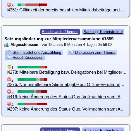
3
i4351: Gültigkeit der bereits bezahlten Mitgliedsbeiträge und Klarstellung der Fristen für eine fristgerechte Bezahlung der Mitgliedsbeiträge
Bundesweite Themen
Satzung, Parteistruktur
Satzungsänderung zur Mitgliederversammlung #1859
Abgeschlossen
· vor 12 Jahrs 9 Monaten 4 Tagen 05:56:02
Stimmzettel und Auszählung
·
Diskussion zum Thema
·
Reddit-Discussion
1
i4278: Mittelbare Beteiligung bzw. Delegationen bei Mitgliederversammlungen nicht zulassen
2
i4276: Nur unmittelbare Stimmabgabe auf Offline-Versammlungen
3
i4416: keine Änderung des Status Quo, Vollmachten samt Ausweiskopie bringen weiterhin kein Stimmrecht
4
i4297: keine Änderung des Status Quo, Vollmachten samt Ausweiskopie gelten weiterhin
Bundesweite Themen
Satzung, Parteistruktur