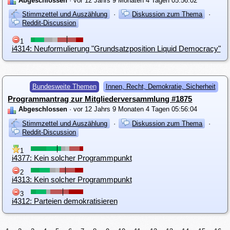
Abgeschlossen
· vor 12 Jahrs 9 Monaten 4 Tagen 05:56:02
Stimmzettel und Auszählung
·
Diskussion zum Thema
·
Reddit-Discussion
1
i4314: Neuformulierung "Grundsatzposition Liquid Democracy"
Bundesweite Themen
Innen, Recht, Demokratie, Sicherheit
Programmantrag zur Mitgliederversammlung #1875
Abgeschlossen
· vor 12 Jahrs 9 Monaten 4 Tagen 05:56:04
Stimmzettel und Auszählung
·
Diskussion zum Thema
·
Reddit-Discussion
1
i4377: Kein solcher Programmpunkt
2
i4313: Kein solcher Programmpunkt
3
i4312: Parteien demokratisieren