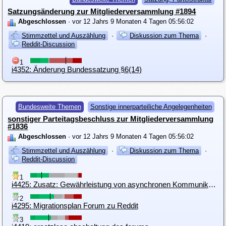
Satzungsänderung zur Mitgliederversammlung #1894
Abgeschlossen
· vor 12 Jahrs 9 Monaten 4 Tagen 05:56:02
Stimmzettel und Auszählung
·
Diskussion zum Thema
·
Reddit-Discussion
1
i4352: Änderung Bundessatzung §6(14)
Bundesweite Themen
Sonstige innerparteiliche Angelegenheiten
sonstiger Parteitagsbeschluss zur Mitgliederversammlung
#1836
Abgeschlossen
· vor 12 Jahrs 9 Monaten 4 Tagen 05:56:02
Stimmzettel und Auszählung
·
Diskussion zum Thema
·
Reddit-Discussion
1
i4425: Zusatz: Gewährleistung von asynchronen Kommunikationsmöglichkeiten
2
i4295: Migrationsplan Forum zu Reddit
3