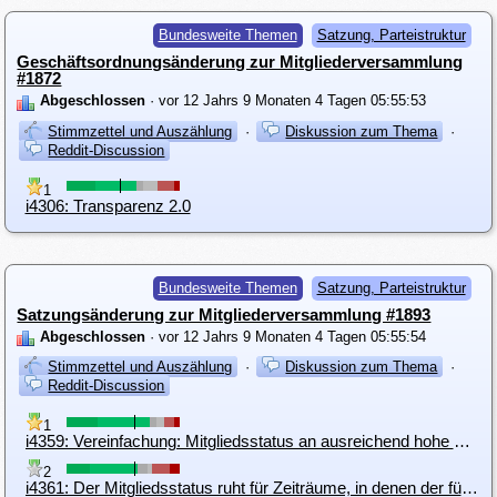
Bundesweite Themen
Satzung, Parteistruktur
Geschäftsordnungsänderung zur Mitgliederversammlung
#1872
Abgeschlossen
· vor 12 Jahrs 9 Monaten 4 Tagen 05:55:53
Stimmzettel und Auszählung
·
Diskussion zum Thema
·
Reddit-Discussion
1
i4306: Transparenz 2.0
Bundesweite Themen
Satzung, Parteistruktur
Satzungsänderung zur Mitgliederversammlung #1893
Abgeschlossen
· vor 12 Jahrs 9 Monaten 4 Tagen 05:55:54
Stimmzettel und Auszählung
·
Diskussion zum Thema
·
Reddit-Discussion
1
i4359: Vereinfachung: Mitgliedsstatus an ausreichend hohe Entrichtung des MBs koppeln
2
i4361: Der Mitgliedsstatus ruht für Zeiträume, in denen der für diesen Zeitraum zu entrichtende Mitgliedsbeitrag nicht oder noch nicht entrichtet wurde.