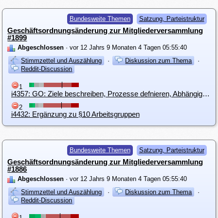
Bundesweite Themen
Satzung, Parteistruktur
Geschäftsordnungsänderung zur Mitgliederversammlung
#1899
Abgeschlossen
· vor 12 Jahrs 9 Monaten 4 Tagen 05:55:40
Stimmzettel und Auszählung
·
Diskussion zum Thema
·
Reddit-Discussion
1
i4357: GO: Ziele beschreiben, Prozesse defnieren, Abhängigkeiten festlegen , danach Werkzeuge einsetzen
2
i4432: Ergänzung zu §10 Arbeitsgruppen
Bundesweite Themen
Satzung, Parteistruktur
Geschäftsordnungsänderung zur Mitgliederversammlung
#1886
Abgeschlossen
· vor 12 Jahrs 9 Monaten 4 Tagen 05:55:40
Stimmzettel und Auszählung
·
Diskussion zum Thema
·
Reddit-Discussion
1