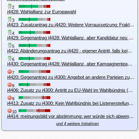
2
i4428: Wahlallianz zur Europawahl
3
i4423: Zusatzantrag zu i4420: Weitere Vorraussetzung: Fraktion der PPEU
4
i4429: Gegenantrag i4428: Wahlallianz, aber Kandidatur neu ausschreiben
5
i4422: Abänderungsantrag zu i4420 - eigener Antritt, falls keine Kooperation zustandekommt (Liste sofort wählen)
6
i4430: Gegenantrag i4428: Wahlallianz, aber Kampagnenteam an Bundesorgane anbinden
7
i4420: Gegenantrag zu i4300: Angebot an andere Parteien zur Unterstützung einer gemeinsamen Wahlplattform
8
i4406: Zusatz zu i4300: Antritt zu EU-Wahl im Wahlbündnis (KPÖ, Wandel, PIRAT)
9
i4413: Zusatz zu i4300: Kein Wahlbündnis bei Listenerstellung auf Basis einer Quote
10
i4414: meinungsbild vor abstimmung: wer würde sich abwenden?
und 4 weitere Initiativen