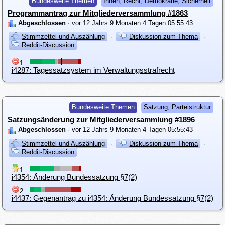
Bundesweite Themen
Innen, Recht, Demokratie, Sicherheit
Programmantrag zur Mitgliederversammlung #1863
Abgeschlossen
· vor 12 Jahrs 9 Monaten 4 Tagen 05:55:43
Stimmzettel und Auszählung
·
Diskussion zum Thema
·
Reddit-Discussion
1
i4287: Tagessatzsystem im Verwaltungsstrafrecht
Bundesweite Themen
Satzung, Parteistruktur
Satzungsänderung zur Mitgliederversammlung #1896
Abgeschlossen
· vor 12 Jahrs 9 Monaten 4 Tagen 05:55:43
Stimmzettel und Auszählung
·
Diskussion zum Thema
·
Reddit-Discussion
1
i4354: Änderung Bundessatzung §7(2)
2
i4437: Gegenantrag zu i4354: Änderung Bundessatzung §7(2)