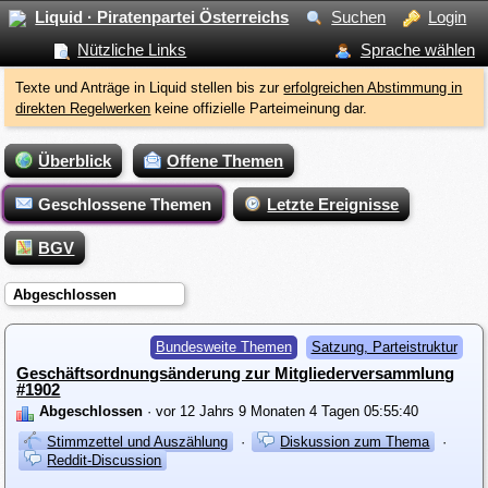
Liquid · Piratenpartei Österreichs
Suchen
Login
Nützliche Links
Sprache wählen
Texte und Anträge in Liquid stellen bis zur
erfolgreichen Abstimmung in
direkten Regelwerken
keine offizielle Parteimeinung dar.
Überblick
Offene Themen
Geschlossene Themen
Letzte Ereignisse
BGV
Abgeschlossen
Bundesweite Themen
Satzung, Parteistruktur
Geschäftsordnungsänderung zur Mitgliederversammlung
#1902
Abgeschlossen
· vor 12 Jahrs 9 Monaten 4 Tagen 05:55:40
Stimmzettel und Auszählung
·
Diskussion zum Thema
·
Reddit-Discussion