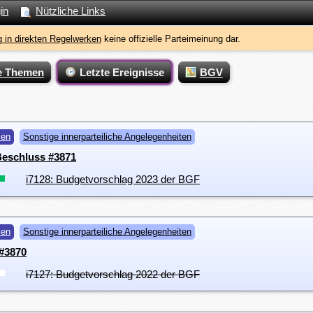
in
Nützliche Links
 in direkten Regelwerken
keine offizielle Parteimeinung dar.
e Themen
Letzte Ereignisse
BGV
men
Sonstige innerparteiliche Angelegenheiten
 Beschluss #3871
i7128: Budgetvorschlag 2023 der BGF
men
Sonstige innerparteiliche Angelegenheiten
#3870
i7127: Budgetvorschlag 2022 der BGF