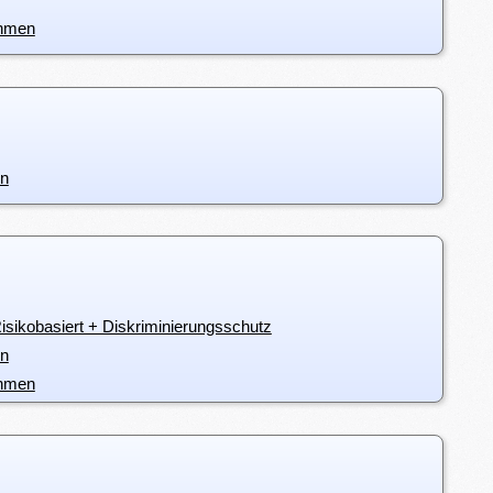
ehmen
en
sikobasiert + Diskriminierungsschutz
en
ehmen