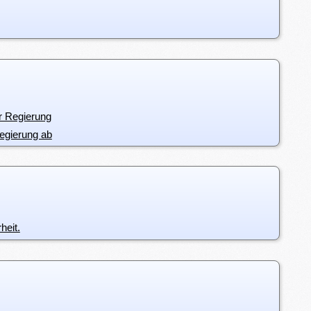
er Regierung
Regierung ab
heit.