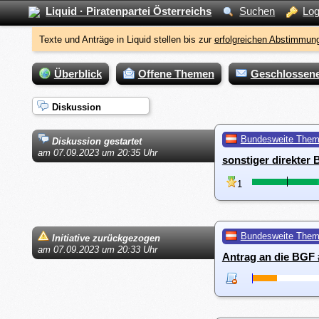
Liquid · Piratenpartei Österreichs
Suchen
Log
Texte und Anträge in Liquid stellen bis zur
erfolgreichen Abstimmung
Überblick
Offene Themen
Geschlossen
Diskussion
Bundesweite The
Diskussion gestartet
am 07.09.2023 um 20:35 Uhr
sonstiger direkter
1
Bundesweite The
Initiative zurückgezogen
am 07.09.2023 um 20:33 Uhr
Antrag an die BGF 