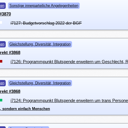
men
Sonstige innerparteiliche Angelegenheiten
#3870
i7127: Budgetvorschlag 2022 der BGF
men
Gleichstellung, Diversität, Integration
rekt #3868
i7126: Programmpunkt Blutspende erweitern um Geschlecht, Ri
men
Gleichstellung, Diversität, Integration
rekt #3868
i7124: Programmpunkt Blutspende erweitern um trans Person
k, sondern einfach Menschen