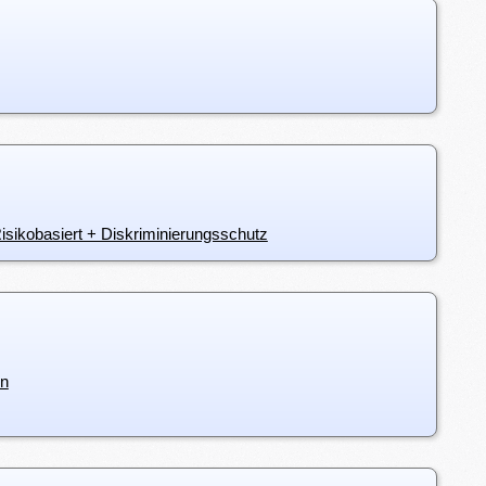
sikobasiert + Diskriminierungsschutz
en