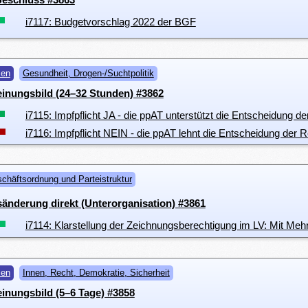
i7117: Budgetvorschlag 2022 der BGF
men
Gesundheit, Drogen-/Suchtpolitik
inungsbild (24–32 Stunden) #3862
i7115: Impfpflicht JA - die ppAT unterstützt die Entscheidung d
i7116: Impfpflicht NEIN - die ppAT lehnt die Entscheidung der 
chäftsordnung und Parteistruktur
nderung direkt (Unterorganisation) #3861
i7114: Klarstellung der Zeichnungsberechtigung im LV: Mit Mehr
men
Innen, Recht, Demokratie, Sicherheit
inungsbild (5–6 Tage) #3858