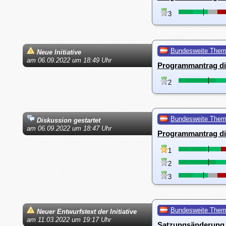
3
Bundesweite The
Neue Initiative
am 06.09.2022 um 18:49 Uhr
Programmantrag di
2
Bundesweite The
Diskussion gestartet
am 06.09.2022 um 18:47 Uhr
Programmantrag di
1
2
3
Bundesweite The
Neuer Entwurfstext der Initiative
am 11.03.2022 um 19:17 Uhr
Satzungsänderung 