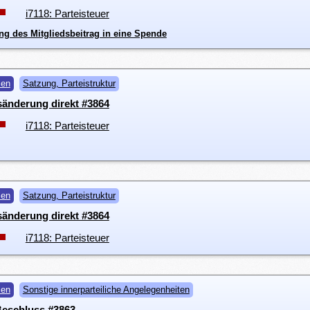
i7118: Parteisteuer
ng des Mitgliedsbeitrag in eine Spende
men
Satzung, Parteistruktur
änderung direkt #3864
i7118: Parteisteuer
men
Satzung, Parteistruktur
änderung direkt #3864
i7118: Parteisteuer
men
Sonstige innerparteiliche Angelegenheiten
 Beschluss #3863