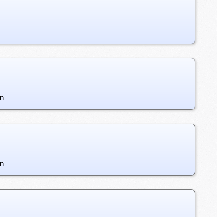
en
en