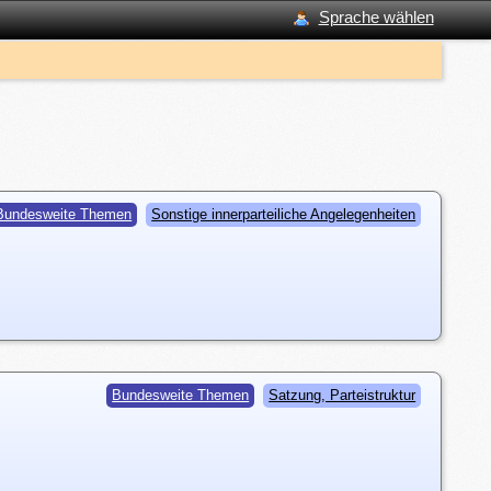
Sprache wählen
Bundesweite Themen
Sonstige innerparteiliche Angelegenheiten
Bundesweite Themen
Satzung, Parteistruktur