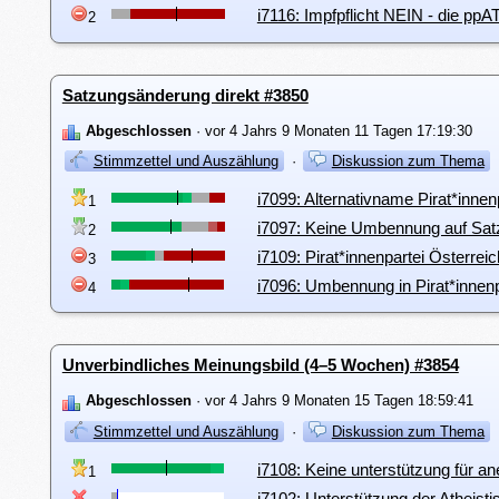
i7116: Impfpflicht NEIN - die ppA
2
Satzungsänderung direkt #3850
Abgeschlossen
· vor 4 Jahrs 9 Monaten 11 Tagen 17:19:30
Stimmzettel und Auszählung
·
Diskussion zum Thema
i7099: Alternativname Pirat*innen
1
i7097: Keine Umbennung auf Sa
2
i7109: Pirat*innenpartei Österrei
3
i7096: Umbennung in Pirat*innenp
4
Unverbindliches Meinungsbild (4–5 Wochen) #3854
Abgeschlossen
· vor 4 Jahrs 9 Monaten 15 Tagen 18:59:41
Stimmzettel und Auszählung
·
Diskussion zum Thema
i7108: Keine unterstützung für a
1
i7102: Unterstützung der Atheisti