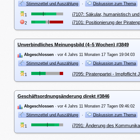
Stimmzettel und Auszählung
·
Diskussion zum Thema
i7107: Säkular, humanistisch und 
1
i7101: Positionierung der Piraten
2
Unverbindliches Meinungsbild (4–5 Wochen) #3849
Abgeschlossen
· vor 4 Jahrs 11 Monaten 17 Tagen 19:04:03
Stimmzettel und Auszählung
·
Diskussion zum Thema
i7095: Piratenpartei - Impfpflicht
1
Geschäftsordnungsänderung direkt #3846
Abgeschlossen
· vor 4 Jahrs 11 Monaten 27 Tagen 09:46:02
Stimmzettel und Auszählung
·
Diskussion zum Thema
i7091: Änderung des Kommunika
1