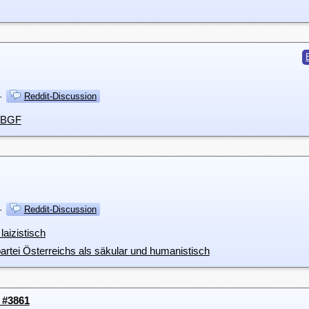
·
Reddit-Discussion
r BGF
·
Reddit-Discussion
laizistisch
partei Österreichs als säkular und humanistisch
 #3861