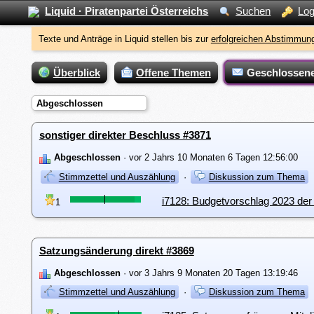
Liquid · Piratenpartei Österreichs
Suchen
Log
Texte und Anträge in Liquid stellen bis zur
erfolgreichen Abstimmung
Überblick
Offene Themen
Geschlossen
Abgeschlossen
sonstiger direkter Beschluss #3871
Abgeschlossen
· vor 2 Jahrs 10 Monaten 6 Tagen 12:56:00
Stimmzettel und Auszählung
·
Diskussion zum Thema
i7128: Budgetvorschlag 2023 de
1
Satzungsänderung direkt #3869
Abgeschlossen
· vor 3 Jahrs 9 Monaten 20 Tagen 13:19:46
Stimmzettel und Auszählung
·
Diskussion zum Thema