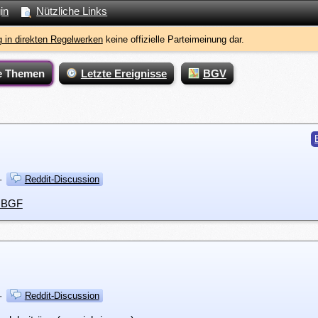
in
Nützliche Links
 in direkten Regelwerken
keine offizielle Parteimeinung dar.
e Themen
Letzte Ereignisse
BGV
·
Reddit-Discussion
r BGF
·
Reddit-Discussion