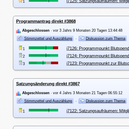
i7125: Satzungsaufräumen: Mitgli
1
Programmantrag direkt #3868
Abgeschlossen
· vor 3 Jahrs 9 Monaten 20 Tagen 13:44:48
Stimmzettel und Auszählung
·
Diskussion zum Thema
i7126: Programmpunkt Blutspende
1
i7124: Programmpunkt Blutspend
2
i7123: Programmpunkt zur Blu
3
Satzungsänderung direkt #3867
Abgeschlossen
· vor 4 Jahrs 3 Monaten 21 Tagen 06:55:12
Stimmzettel und Auszählung
·
Diskussion zum Thema
i7122: Satzungsaufräumen: Mitgl
1