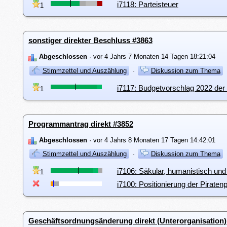
i7118: Parteisteuer
1
sonstiger direkter Beschluss #3863
Abgeschlossen
· vor 4 Jahrs 7 Monaten 14 Tagen 18:21:04
Stimmzettel und Auszählung
·
Diskussion zum Thema
i7117: Budgetvorschlag 2022 de
1
Programmantrag direkt #3852
Abgeschlossen
· vor 4 Jahrs 8 Monaten 17 Tagen 14:42:01
Stimmzettel und Auszählung
·
Diskussion zum Thema
i7106: Säkular, humanistisch und 
1
i7100: Positionierung der Piraten
Geschäftsordnungsänderung direkt (Unterorganisation)