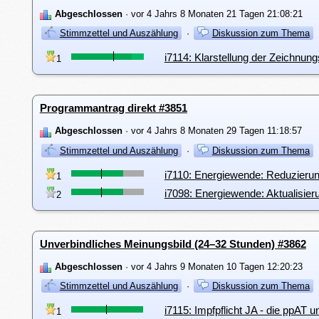
Abgeschlossen
· vor 4 Jahrs 8 Monaten 21 Tagen 21:08:21
Stimmzettel und Auszählung
·
Diskussion zum Thema
i7114: Klarstellung der Zeichnung
1
Programmantrag direkt #3851
Abgeschlossen
· vor 4 Jahrs 8 Monaten 29 Tagen 11:18:57
Stimmzettel und Auszählung
·
Diskussion zum Thema
i7110: Energiewende: Reduzieru
1
i7098: Energiewende: Aktualisie
2
Unverbindliches Meinungsbild (24–32 Stunden) #3862
Abgeschlossen
· vor 4 Jahrs 9 Monaten 10 Tagen 12:20:23
Stimmzettel und Auszählung
·
Diskussion zum Thema
i7115: Impfpflicht JA - die ppAT 
1