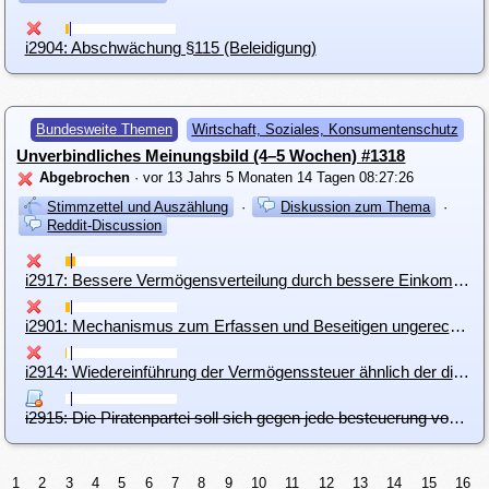
i2904: Abschwächung §115 (Beleidigung)
Bundesweite Themen
Wirtschaft, Soziales, Konsumentenschutz
Unverbindliches Meinungsbild (4–5 Wochen) #1318
Abgebrochen
· vor 13 Jahrs 5 Monaten 14 Tagen 08:27:26
Stimmzettel und Auszählung
·
Diskussion zum Thema
·
Reddit-Discussion
i2917: Bessere Vermögensverteilung durch bessere Einkommensverteilung
i2901: Mechanismus zum Erfassen und Beseitigen ungerechter Vermögensverteilung
i2914: Wiedereinführung der Vermögenssteuer ähnlich der die 1993 in Österreich abgesafft wurde
i2915: Die Piratenpartei soll sich gegen jede besteuerung von Vermögen aussprechen.
1
2
3
4
5
6
7
8
9
10
11
12
13
14
15
16