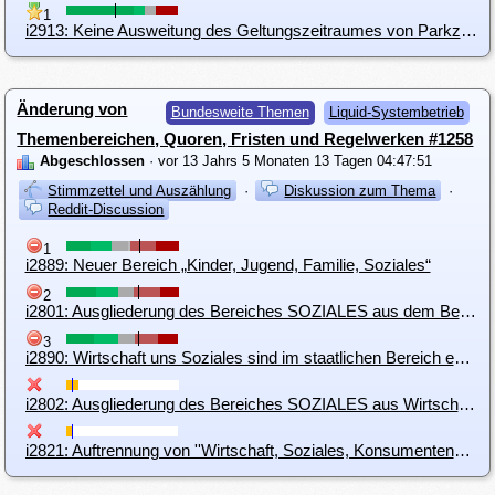
1
i2913: Keine Ausweitung des Geltungszeitraumes von Parkzonen
Änderung von
Bundesweite Themen
Liquid-Systembetrieb
Themenbereichen, Quoren, Fristen und Regelwerken #1258
Abgeschlossen
· vor 13 Jahrs 5 Monaten 13 Tagen 04:47:51
Stimmzettel und Auszählung
·
Diskussion zum Thema
·
Reddit-Discussion
1
i2889: Neuer Bereich „Kinder, Jugend, Familie, Soziales“
2
i2801: Ausgliederung des Bereiches SOZIALES aus dem Bereich Wirtschaft u. Konsumentenschutz
3
i2890: Wirtschaft uns Soziales sind im staatlichen Bereich eng verzahnt und gehören zusammen
i2802: Ausgliederung des Bereiches SOZIALES aus Wirtschaft ... Zusammenlegung mit Gesundheit und Familie
i2821: Auftrennung von ''Wirtschaft, Soziales, Konsumentenschutz'' in eigenständige Themenbereiche