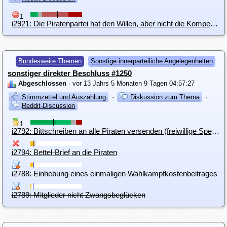
1
i2921: Die Piratenpartei hat den Willen, aber nicht die Kompetenz, um in den Nationalrat einzuziehen
Bundesweite Themen
Sonstige innerparteiliche Angelegenheiten
sonstiger direkter Beschluss #1250
Abgeschlossen
· vor 13 Jahrs 5 Monaten 9 Tagen 04:57:27
Stimmzettel und Auszählung
·
Diskussion zum Thema
·
Reddit-Discussion
1
i2792: Bittschreiben an alle Piraten versenden (freiwillige Spenden, Erklärung & Vorschlag um Ziel zu erreichen)
i2794: Bettel-Brief an die Piraten
i2788: Einhebung eines einmaligen Wahlkampfkostenbeitrages
i2789: Mitglieder nicht Zwangsbeglücken