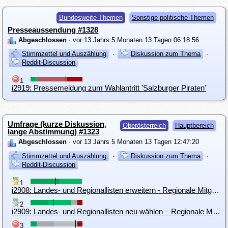
Bundesweite Themen
Sonstige politische Themen
Presseaussendung #1328
Abgeschlossen
· vor 13 Jahrs 5 Monaten 13 Tagen 06:18:56
Stimmzettel und Auszählung
·
Diskussion zum Thema
·
Reddit-Discussion
1
i2919: Pressemeldung zum Wahlantritt 'Salzburger Piraten'
Umfrage (kurze Diskussion,
Oberösterreich
Hauptbereich
lange Abstimmung) #1323
Abgeschlossen
· vor 13 Jahrs 5 Monaten 13 Tagen 12:47:20
Stimmzettel und Auszählung
·
Diskussion zum Thema
·
Reddit-Discussion
1
i2908: Landes- und Regionallisten erweitern - Regionale Mitgliederversammlung einberufen
2
i2909: Landes- und Regionallisten neu wählen – Regionale Mitgliederversammlung einberufen
3