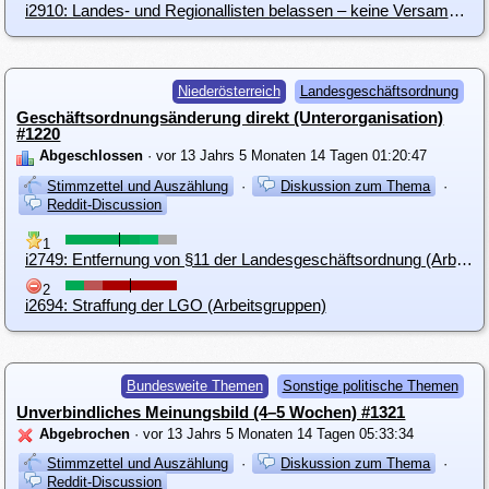
i2910: Landes- und Regionallisten belassen – keine Versammlung einberufen
Niederösterreich
Landesgeschäftsordnung
Geschäftsordnungsänderung direkt (Unterorganisation)
#1220
Abgeschlossen
· vor 13 Jahrs 5 Monaten 14 Tagen 01:20:47
Stimmzettel und Auszählung
·
Diskussion zum Thema
·
Reddit-Discussion
1
i2749: Entfernung von §11 der Landesgeschäftsordnung (Arbeitsgruppen)
2
i2694: Straffung der LGO (Arbeitsgruppen)
Bundesweite Themen
Sonstige politische Themen
Unverbindliches Meinungsbild (4–5 Wochen) #1321
Abgebrochen
· vor 13 Jahrs 5 Monaten 14 Tagen 05:33:34
Stimmzettel und Auszählung
·
Diskussion zum Thema
·
Reddit-Discussion