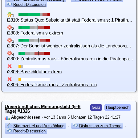
Reddit-Discussion
1
i2810: Status Quo: Subsidiarität statt Föderalismus; 1 PiratIn 1 Stimme; BV nur koordinierend/repräsentativ
2
i2808: Föderalismus extrem
3
i2807: Der Bund ist weniger zentralistisch als die Landesorganisationen
4
i2800: Zentralismus raus - Föderalismus rein in die Piratenpartei Österreich
i2809: Basisdiktatur extrem
i2806: Föderalismus raus - Zentralismus rein
Unverbindliches Meinungsbild (5–6
Graz
Hauptbereich
Tage) #1326
Abgeschlossen
· vor 13 Jahrs 5 Monaten 12 Tagen 22:41:27
Stimmzettel und Auszählung
·
Diskussion zum Thema
·
Reddit-Discussion