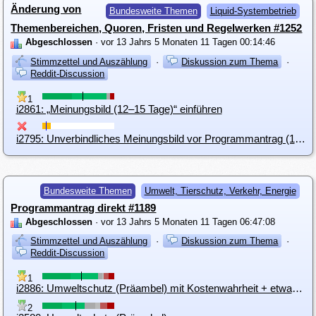
Änderung von
Bundesweite Themen
Liquid-Systembetrieb
Themenbereichen, Quoren, Fristen und Regelwerken #1252
Abgeschlossen
· vor 13 Jahrs 5 Monaten 11 Tagen 00:14:46
Stimmzettel und Auszählung
·
Diskussion zum Thema
·
Reddit-Discussion
1
i2861: „Meinungsbild (12–15 Tage)“ einführen
i2795: Unverbindliches Meinungsbild vor Programmantrag (10-12 Tage)
Bundesweite Themen
Umwelt, Tierschutz, Verkehr, Energie
Programmantrag direkt #1189
Abgeschlossen
· vor 13 Jahrs 5 Monaten 11 Tagen 06:47:08
Stimmzettel und Auszählung
·
Diskussion zum Thema
·
Reddit-Discussion
1
i2886: Umweltschutz (Präambel) mit Kostenwahrheit + etwas technoprogressiver
2