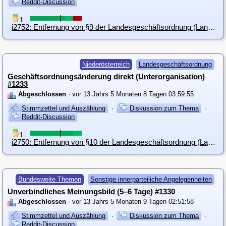
Reddit-Discussion
1
i2752: Entfernung von §9 der Landesgeschäftsordnung (Landesvorstand)
Niederösterreich
Landesgeschäftsordnung
Geschäftsordnungsänderung direkt (Unterorganisation)
#1233
Abgeschlossen
· vor 13 Jahrs 5 Monaten 8 Tagen 03:59:55
Stimmzettel und Auszählung
·
Diskussion zum Thema
·
Reddit-Discussion
1
i2750: Entfernung von §10 der Landesgeschäftsordnung (Landesgeschäftsführung)
Bundesweite Themen
Sonstige innerparteiliche Angelegenheiten
Unverbindliches Meinungsbild (5–6 Tage) #1330
Abgeschlossen
· vor 13 Jahrs 5 Monaten 9 Tagen 02:51:58
Stimmzettel und Auszählung
·
Diskussion zum Thema
·
Reddit-Discussion