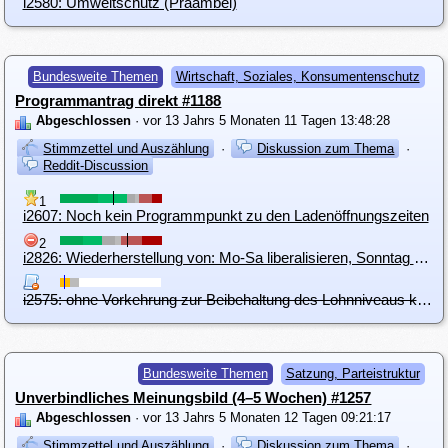
i2580: Umweltschutz (Präambel)
Bundesweite Themen
Wirtschaft, Soziales, Konsumentenschutz
Programmantrag direkt #1188
Abgeschlossen
· vor 13 Jahrs 5 Monaten 11 Tagen 13:48:28
Stimmzettel und Auszählung
·
Diskussion zum Thema
·
Reddit-Discussion
1
i2607: Noch kein Programmpunkt zu den Ladenöffnungszeiten
2
i2826: Wiederherstellung von: Mo-Sa liberalisieren, Sonntag schützen
i2575: ohne Vorkehrung zur Beibehaltung des Lohnniveaus kein Programmpunkt zu den Ladenoeffnungszeiten
Bundesweite Themen
Satzung, Parteistruktur
Unverbindliches Meinungsbild (4–5 Wochen) #1257
Abgeschlossen
· vor 13 Jahrs 5 Monaten 12 Tagen 09:21:17
Stimmzettel und Auszählung
·
Diskussion zum Thema
·