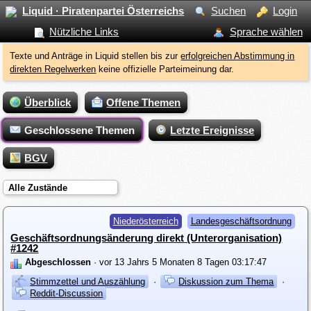
Liquid · Piratenpartei Österreichs
Suchen
Login
Nützliche Links
Sprache wählen
Texte und Anträge in Liquid stellen bis zur
erfolgreichen Abstimmung in
direkten Regelwerken
keine offizielle Parteimeinung dar.
Überblick
Offene Themen
Geschlossene Themen
Letzte Ereignisse
BGV
Alle Zustände
Niederösterreich
Landesgeschäftsordnung
Geschäftsordnungsänderung direkt (Unterorganisation)
#1242
Abgeschlossen
· vor 13 Jahrs 5 Monaten 8 Tagen 03:17:47
Stimmzettel und Auszählung
·
Diskussion zum Thema
·
Reddit-Discussion