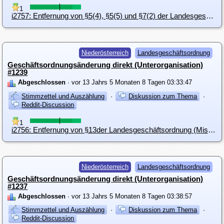
1
i2757: Entfernung von §5(4), §5(5) und §7(2) der Landesgeschäftsordnung (Landesgeschäftsführung)
Niederösterreich
Landesgeschäftsordnung
Geschäftsordnungsänderung direkt (Unterorganisation)
#1239
Abgeschlossen
· vor 13 Jahrs 5 Monaten 8 Tagen 03:33:47
Stimmzettel und Auszählung
·
Diskussion zum Thema
·
Reddit-Discussion
1
i2756: Entfernung von §13der Landesgeschäftsordnung (Misstrauensanträge)
Niederösterreich
Landesgeschäftsordnung
Geschäftsordnungsänderung direkt (Unterorganisation)
#1237
Abgeschlossen
· vor 13 Jahrs 5 Monaten 8 Tagen 03:38:57
Stimmzettel und Auszählung
·
Diskussion zum Thema
·
Reddit-Discussion