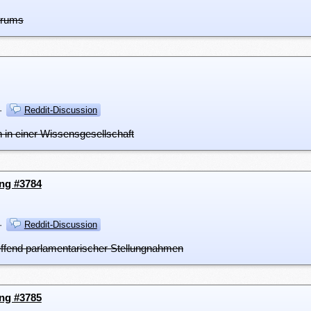
orums
·
Reddit-Discussion
n in einer Wissensgesellschaft
ung #3784
·
Reddit-Discussion
effend parlamentarischer Stellungnahmen
ung #3785