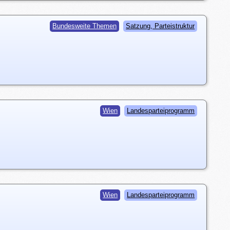
Bundesweite Themen
Satzung, Parteistruktur
Wien
Landesparteiprogramm
Wien
Landesparteiprogramm