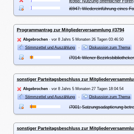
i6988: Nutzung öffentlicher Foren
i6947: Wiedereinführung eines F
Programmantrag zur Mitgliederversammlung #3794
Abgebrochen
· vor 8 Jahrs 5 Monaten 26 Tagen 03:46:50
Stimmzettel und Auszählung
·
Diskussion zum Thema
i7014: Wiener Bezirksbibliotheke
sonstiger Parteitagsbeschluss zur Mitgliederversamml
Abgebrochen
· vor 8 Jahrs 5 Monaten 27 Tagen 18:04:54
Stimmzettel und Auszählung
·
Diskussion zum Thema
i7001: Satzungsadaptierung betr
sonstiger Parteitagsbeschluss zur Mitgliederversamml