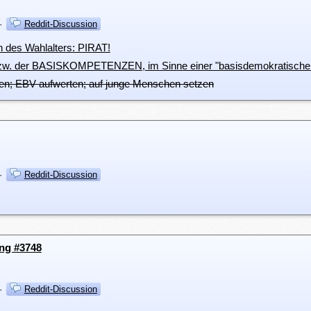
·
Reddit-Discussion
n des Wahlalters: PIRAT!
w. der BASISKOMPETENZEN, im Sinne einer "basisdemokratische
zen; EBV aufwerten; auf junge Menschen setzen
·
Reddit-Discussion
ung #3748
·
Reddit-Discussion