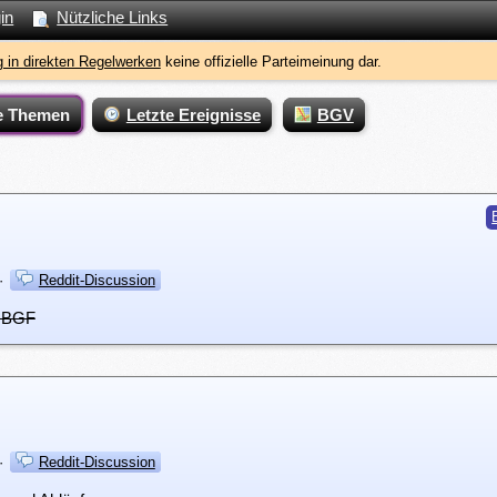
in
Nützliche Links
 in direkten Regelwerken
keine offizielle Parteimeinung dar.
e Themen
Letzte Ereignisse
BGV
·
Reddit-Discussion
r BGF
·
Reddit-Discussion