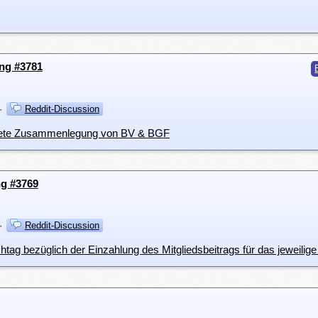
ung #3781
·
Reddit-Discussion
ristete Zusammenlegung von BV & BGF
g #3769
·
Reddit-Discussion
ichtag bezüglich der Einzahlung des Mitgliedsbeitrags für das jeweilig