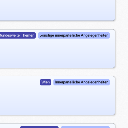
Bundesweite Themen
Sonstige innerparteiliche Angelegenheiten
Wien
Innerparteiliche Angelegenheiten