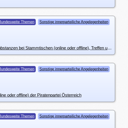
Bundesweite Themen
Sonstige innerparteiliche Angelegenheiten
i7105: Regeln bezüglich Konsum von Alkohol, Zigaretten und sonstigen bewusstseinsverändernden Substanzen bei Stammtischen (online oder offline), Treffen und Aktionen der Piratenpartei Österreichs
Bundesweite Themen
Sonstige innerparteiliche Angelegenheiten
e oder offline) der Piratenpartei Österreich
Bundesweite Themen
Sonstige innerparteiliche Angelegenheiten