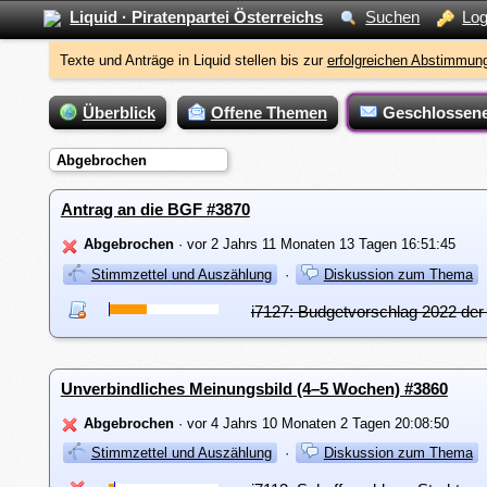
Liquid · Piratenpartei Österreichs
Suchen
Log
Texte und Anträge in Liquid stellen bis zur
erfolgreichen Abstimmung
Überblick
Offene Themen
Geschlossen
Abgebrochen
Antrag an die BGF #3870
Abgebrochen
· vor 2 Jahrs 11 Monaten 13 Tagen 16:51:45
Stimmzettel und Auszählung
·
Diskussion zum Thema
i7127: Budgetvorschlag 2022 de
Unverbindliches Meinungsbild (4–5 Wochen) #3860
Abgebrochen
· vor 4 Jahrs 10 Monaten 2 Tagen 20:08:50
Stimmzettel und Auszählung
·
Diskussion zum Thema