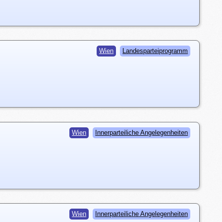
Wien
Landesparteiprogramm
Wien
Innerparteiliche Angelegenheiten
Wien
Innerparteiliche Angelegenheiten