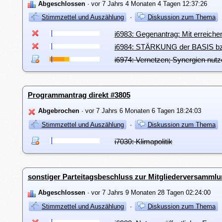
Abgeschlossen
· vor 7 Jahrs 4 Monaten 4 Tagen 12:37:26
Stimmzettel und Auszählung
·
Diskussion zum Thema
i6983: Gegenantrag: Mit erreiche
i6984: STÄRKUNG der BASIS bz
i6974: Vernetzen; Synergien nut
Programmantrag direkt #3805
Abgebrochen
· vor 7 Jahrs 6 Monaten 6 Tagen 18:24:03
Stimmzettel und Auszählung
·
Diskussion zum Thema
i7030: Klimapolitik
sonstiger Parteitagsbeschluss zur Mitgliederversamml
Abgeschlossen
· vor 7 Jahrs 9 Monaten 28 Tagen 02:24:00
Stimmzettel und Auszählung
·
Diskussion zum Thema