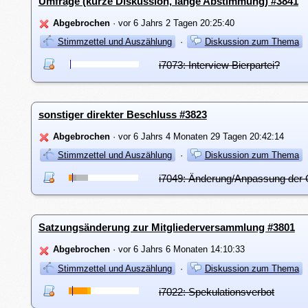
Umfrage (kurze Diskussion, lange Abstimmung) #3841
Abgebrochen
· vor 6 Jahrs 2 Tagen 20:25:40
Stimmzettel und Auszählung
·
Diskussion zum Thema
i7073: Interview Bierpartei?
sonstiger direkter Beschluss #3823
Abgebrochen
· vor 6 Jahrs 4 Monaten 29 Tagen 20:42:14
Stimmzettel und Auszählung
·
Diskussion zum Thema
i7049: Änderung/Anpassung der
Satzungsänderung zur Mitgliederversammlung #3801
Abgebrochen
· vor 6 Jahrs 6 Monaten 14:10:33
Stimmzettel und Auszählung
·
Diskussion zum Thema
i7022: Spekulationsverbot