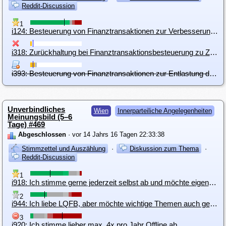
Reddit-Discussion
1
i124: Besteuerung von Finanztransaktionen zur Verbesserung der Wettbewerbssituation in der Realwirtschaft
i318: Zurückhaltung bei Finanztransaktionsbesteuerung zu Zeiten negativer Realzinsen.
i393: Besteuerung von Finanztransaktionen zur Entlastung der Steuern auf Einkommen aus Arbeit
Unverbindliches
Wien
Innerparteiliche Angelegenheiten
Meinungsbild (5–6
Tage) #469
Abgeschlossen
· vor 14 Jahrs 16 Tagen 22:33:38
Stimmzettel und Auszählung
·
Diskussion zum Thema
·
Reddit-Discussion
1
i918: Ich stimme gerne jederzeit selbst ab und möchte eigene Anträge einbringen, deshalb LQFB
2
i944: Ich liebe LQFB, aber möchte wichtige Themen auch gemeinsam Abstimmen können
3
i920: Ich stimme lieber max. 4x pro Jahr Offline ab