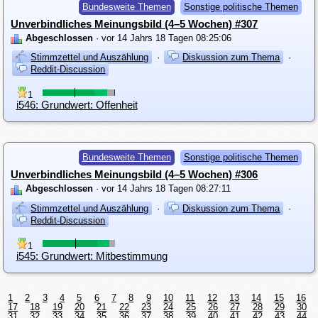
Bundesweite Themen
Sonstige politische Themen
Unverbindliches Meinungsbild (4–5 Wochen) #307
Abgeschlossen
· vor 14 Jahrs 18 Tagen 08:25:06
Stimmzettel und Auszählung
·
Diskussion zum Thema
·
Reddit-Discussion
1
i546: Grundwert: Offenheit
Bundesweite Themen
Sonstige politische Themen
Unverbindliches Meinungsbild (4–5 Wochen) #306
Abgeschlossen
· vor 14 Jahrs 18 Tagen 08:27:11
Stimmzettel und Auszählung
·
Diskussion zum Thema
·
Reddit-Discussion
1
i545: Grundwert: Mitbestimmung
1
2
3
4
5
6
7
8
9
10
11
12
13
14
15
16
17
18
19
20
21
22
23
24
25
26
27
28
29
30
31
32
33
34
35
36
37
38
39
40
41
42
43
44