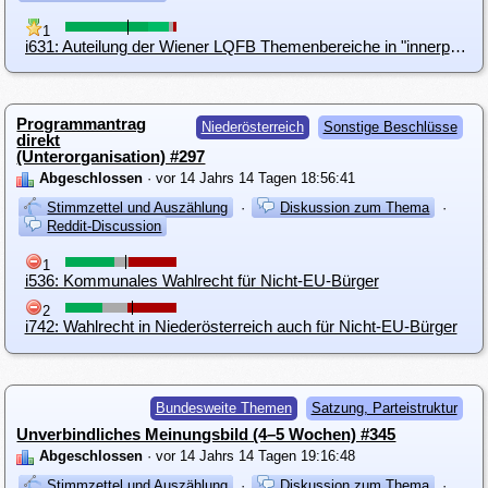
1
i631: Auteilung der Wiener LQFB Themenbereiche in "innerparteiliche Angelegenheiten" und "Wiener Parteiprogramm"
Programmantrag
Niederösterreich
Sonstige Beschlüsse
direkt
(Unterorganisation) #297
Abgeschlossen
· vor 14 Jahrs 14 Tagen 18:56:41
Stimmzettel und Auszählung
·
Diskussion zum Thema
·
Reddit-Discussion
1
i536: Kommunales Wahlrecht für Nicht-EU-Bürger
2
i742: Wahlrecht in Niederösterreich auch für Nicht-EU-Bürger
Bundesweite Themen
Satzung, Parteistruktur
Unverbindliches Meinungsbild (4–5 Wochen) #345
Abgeschlossen
· vor 14 Jahrs 14 Tagen 19:16:48
Stimmzettel und Auszählung
·
Diskussion zum Thema
·