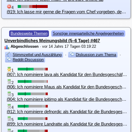
4
i919: Ich lasse mir gerne die Fragen vom Chef vorgeben, deshalb LimeSurvey oder per Mail
Bundesweite Themen
Sonstige innerparteiliche Angelegenheiten
Unverbindliches Meinungsbild (5–6 Tage) #467
Abgeschlossen
· vor 14 Jahrs 17 Tagen 03:19:22
Stimmzettel und Auszählung
·
Diskussion zum Thema
·
Reddit-Discussion
1
i907: Ich nominiere lava als Kandidat für den Bundesgeschäftsführung
2
i906: Ich nominiere Maus als Kandidat für den Bundesgeschäftsführung
3
i904: Ich nominiere ipitimp als Kandidat für die Bundesgeschäftsführung
4
i912: Ich nominiere defnordic als Kandidat für die Bundesgeschäftsführung
5
i899: Ich nominiere Landratte als Kandidat für die Bundesgeschäftsführung