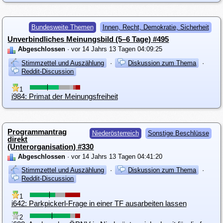
Bundesweite Themen
Innen, Recht, Demokratie, Sicherheit
Unverbindliches Meinungsbild (5–6 Tage) #495
Abgeschlossen
· vor 14 Jahrs 13 Tagen 04:09:25
Stimmzettel und Auszählung
·
Diskussion zum Thema
·
Reddit-Discussion
1
i984: Primat der Meinungsfreiheit
Programmantrag
Niederösterreich
Sonstige Beschlüsse
direkt
(Unterorganisation) #330
Abgeschlossen
· vor 14 Jahrs 13 Tagen 04:41:20
Stimmzettel und Auszählung
·
Diskussion zum Thema
·
Reddit-Discussion
1
i642: Parkpickerl-Frage in einer TF ausarbeiten lassen
2