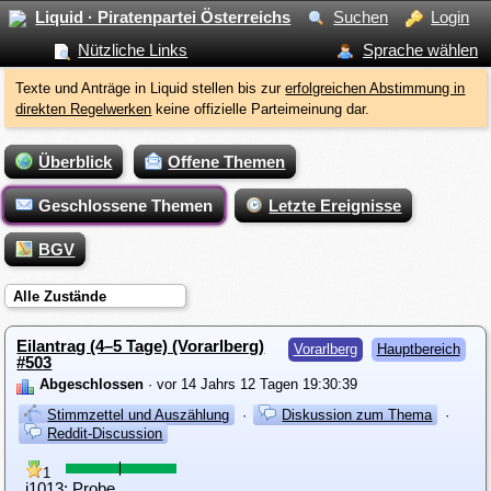
Liquid · Piratenpartei Österreichs
Suchen
Login
Nützliche Links
Sprache wählen
Texte und Anträge in Liquid stellen bis zur
erfolgreichen Abstimmung in
direkten Regelwerken
keine offizielle Parteimeinung dar.
Überblick
Offene Themen
Geschlossene Themen
Letzte Ereignisse
BGV
Alle Zustände
Eilantrag (4–5 Tage) (Vorarlberg)
Vorarlberg
Hauptbereich
#503
Abgeschlossen
· vor 14 Jahrs 12 Tagen 19:30:39
Stimmzettel und Auszählung
·
Diskussion zum Thema
·
Reddit-Discussion
1
i1013: Probe