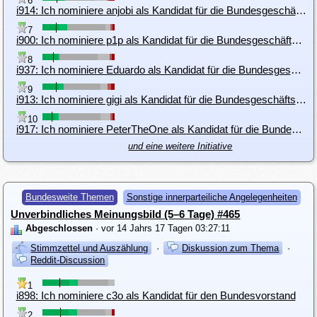
6
i914: Ich nominiere anjobi als Kandidat für die Bundesgeschäftsführung
7
i900: Ich nominiere p1p als Kandidat für die Bundesgeschäftsführung
8
i937: Ich nominiere Eduardo als Kandidat für die Bundesgeschäftsführung
9
i913: Ich nominiere gigi als Kandidat für die Bundesgeschäftsführung
10
i917: Ich nominiere PeterTheOne als Kandidat für die Bundesgeschäftsführung
und eine weitere Initiative
Bundesweite Themen
Sonstige innerparteiliche Angelegenheiten
Unverbindliches Meinungsbild (5–6 Tage) #465
Abgeschlossen
· vor 14 Jahrs 17 Tagen 03:27:11
Stimmzettel und Auszählung
·
Diskussion zum Thema
·
Reddit-Discussion
1
i898: Ich nominiere c3o als Kandidat für den Bundesvorstand
2