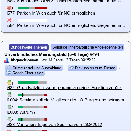
i688: Ausbau des ÖPNV in Niederösterreich, damit für die fahrt nach Wien kein Auto benutzen müssen
3
i577: Parken in Wien auch für NÖ ermöglichen
i584: Parken in Wien auch für NÖ ermöglichen, Gegenrechnung zu Öffi-Ticket, Zweckbindung der Einnahmen
Bundesweite Themen
Sonstige innerparteiliche Angelegenheiten
Unverbindliches Meinungsbild (5–6 Tage) #494
Abgeschlossen
· vor 14 Jahrs 13 Tagen 09:25:22
Stimmzettel und Auszählung
·
Diskussion zum Thema
·
Reddit-Discussion
1
i982: Grundsätzlich: wenn jemand von einer Funktion zurücktreten möchte, soll er es einfach tun
2
i1004: Septima soll die Mitglieder der LO Burgenland befragen
3
i1003: Warum?
4
i983: Vertrauensfrage von Septima vom 29.9.2012