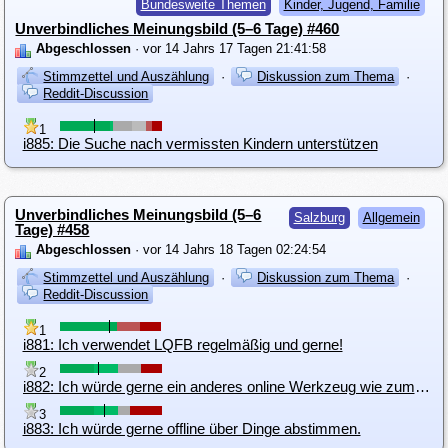
Bundesweite Themen
Kinder, Jugend, Familie
Unverbindliches Meinungsbild (5–6 Tage) #460
Abgeschlossen
· vor 14 Jahrs 17 Tagen 21:41:58
Stimmzettel und Auszählung
·
Diskussion zum Thema
·
Reddit-Discussion
1
i885: Die Suche nach vermissten Kindern unterstützen
Unverbindliches Meinungsbild (5–6
Salzburg
Allgemein
Tage) #458
Abgeschlossen
· vor 14 Jahrs 18 Tagen 02:24:54
Stimmzettel und Auszählung
·
Diskussion zum Thema
·
Reddit-Discussion
1
i881: Ich verwendet LQFB regelmäßig und gerne!
2
i882: Ich würde gerne ein anderes online Werkzeug wie zum Beispiel LimeSurvey verwenden.
3
i883: Ich würde gerne offline über Dinge abstimmen.