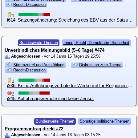
Reddit-Discussion
1
i614: Satzungsänderung: Streichung des EBV aus der Satzung und Geschäftsordnung
Bundesweite Themen
Innen, Recht, Demokratie, Sicherheit
Unverbindliches Meinungsbild (5–6 Tage) #474
Abgeschlossen
· vor 14 Jahrs 15 Tagen 19:25:56
Stimmzettel und Auszählung
·
Diskussion zum Thema
·
Reddit-Discussion
1
i936: Keine Aufführungsverbote für Werke mit für Religionen "beleidigenden" Inhalt
2
i945: Aufführungsverbote sind keine Zensur
Bundesweite Themen
Sonstige politische Themen
Programmantrag direkt #72
Abgeschlossen
· vor 14 Jahrs 16 Tagen 03:15:25