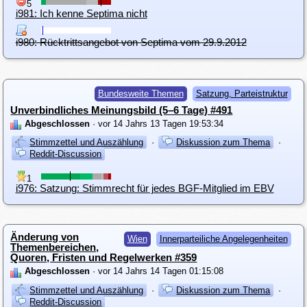
5
i981: Ich kenne Septima nicht
i980: Rücktrittsangebot von Septima vom 29.9.2012
Bundesweite Themen
Satzung, Parteistruktur
Unverbindliches Meinungsbild (5–6 Tage) #491
Abgeschlossen
· vor 14 Jahrs 13 Tagen 19:53:34
Stimmzettel und Auszählung
·
Diskussion zum Thema
·
Reddit-Discussion
1
i976: Satzung: Stimmrecht für jedes BGF-Mitglied im EBV
Änderung von
Wien
Innerparteiliche Angelegenheiten
Themenbereichen,
Quoren, Fristen und Regelwerken #359
Abgeschlossen
· vor 14 Jahrs 14 Tagen 01:15:08
Stimmzettel und Auszählung
·
Diskussion zum Thema
·
Reddit-Discussion