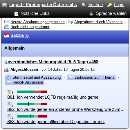
Liquid · Piratenpartei Österreichs
Suchen
Login
Nützliche Links
Sprache wählen
Neuste Abstimmungsergebnisse
·
Abgestimmt durch Vollmacht
·
Noch nicht abgestimmt
Salzburg
Allgemein
Unverbindliches Meinungsbild (5–6 Tage) #458
Abgeschlossen
· vor 14 Jahrs 18 Tagen 20:55:16
Stimmzettel und Auszählung
·
Diskussion zum Thema
·
Reddit-Discussion
1
i881: Ich verwendet LQFB regelmäßig und gerne!
2
i882: Ich würde gerne ein anderes online Werkzeug wie zum Beispiel LimeSurvey verwenden.
3
i883: Ich würde gerne offline über Dinge abstimmen.