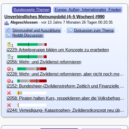
Bundesweite Themen
Europa, Außen, Internationales, Frieden
Unverbindliches Meinungsbild (4–5 Wochen) #990
Abgeschlossen
· vor 13 Jahrs 7 Monaten 26 Tagen 00:20:35
Stimmzettel und Auszählung
·
Diskussion zum Thema
·
Reddit-Discussion
1
i2229: Arbeitsgruppe bilden um Konzepte zu erarbeiten
2
i2056: Wehr- und Zivildienst reformieren
3
i2228: Wehr- und Zivildienst reformieren, aber nicht noch mehr Menschen zwangsverpflichten
4
i2152: Bundesheer-/Zivildienstreform Zeitlich und Finanzielle Angleichung (ohne geschlechtlicher Gleichstellung)
i2058: Piraten halten Kurs, respektieren aber die Volksbefragung
i2244: Verteidigung- Katastrophen- Zivildienstkonzept neu überarbeiteten EU weit.