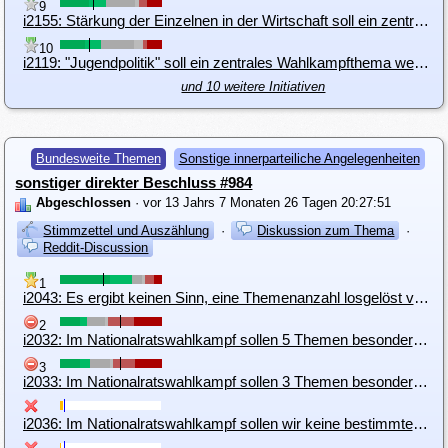
9
i2155: Stärkung der Einzelnen in der Wirtschaft soll ein zentrales Wahlkampfthema werden
10
i2119: "Jugendpolitik" soll ein zentrales Wahlkampfthema werden
und 10 weitere Initiativen
Bundesweite Themen
Sonstige innerparteiliche Angelegenheiten
sonstiger direkter Beschluss #984
Abgeschlossen
· vor 13 Jahrs 7 Monaten 26 Tagen 20:27:51
Stimmzettel und Auszählung
·
Diskussion zum Thema
·
Reddit-Discussion
1
i2043: Es ergibt keinen Sinn, eine Themenanzahl losgelöst von einem Gesamtkonzept abzustimmen
2
i2032: Im Nationalratswahlkampf sollen 5 Themen besonders hervorgehoben werden
3
i2033: Im Nationalratswahlkampf sollen 3 Themen besonders hervorgehoben werden
i2036: Im Nationalratswahlkampf sollen wir keine bestimmten Themen besonders hervorheben