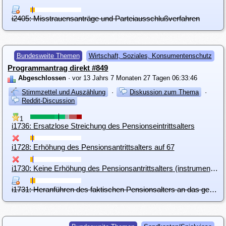
i2405: Misstrauensanträge und Parteiausschlußverfahren
Bundesweite Themen
Wirtschaft, Soziales, Konsumentenschutz
Programmantrag direkt #849
Abgeschlossen
· vor 13 Jahrs 7 Monaten 27 Tagen 06:33:46
Stimmzettel und Auszählung
·
Diskussion zum Thema
·
Reddit-Discussion
1
i1736: Ersatzlose Streichung des Pensionseintrittsalters
i1728: Erhöhung des Pensionsantrittsalters auf 67
i1730: Keine Erhöhung des Pensionsantrittsalters (instrumentalisierte Zukunftsangst & Demografie Lüge)
i1731: Heranführen des faktischen Pensionsalters an das gesetzliche Pensionsalter