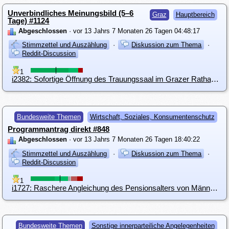
Unverbindliches Meinungsbild (5–6
Graz
Hauptbereich
Tage) #1124
Abgeschlossen
· vor 13 Jahrs 7 Monaten 26 Tagen 04:48:17
Stimmzettel und Auszählung
·
Diskussion zum Thema
·
Reddit-Discussion
1
i2382: Sofortige Öffnung des Trauungssaal im Grazer Rathaus für homosexuelle Paare
Bundesweite Themen
Wirtschaft, Soziales, Konsumentenschutz
Programmantrag direkt #848
Abgeschlossen
· vor 13 Jahrs 7 Monaten 26 Tagen 18:40:22
Stimmzettel und Auszählung
·
Diskussion zum Thema
·
Reddit-Discussion
1
i1727: Raschere Angleichung des Pensionsalters von Männern und Frauen
Bundesweite Themen
Sonstige innerparteiliche Angelegenheiten