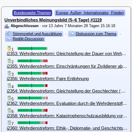
Bundesweite Themen
Europa, Außen, Internationales, Frieden
Unverbindliches Meinungsbild (5–6 Tage) #1119
Abgeschlossen
· vor 13 Jahrs 7 Monaten 28 Tagen 15:16:18
Stimmzettel und Auszählung
·
Diskussion zum Thema
·
Reddit-Discussion
1
i2353: Wehrdienstreform: Gleichstellung der Dauer von Wehr- und Zivildienst
2
i2355: Wehrdienstreform: Einschränkungen für Zivildiener abschaffen
3
i2356: Wehrdienstreform: Faire Entlohnung
4
i2354: Wehrdienstreform: Gleichstellung der Geschlechter / Alle einziehen
5
i2362: Wehrdienstreform: Evaluation durch die Wehrdienstpflichtigen
6
i2358: Wehrdienstreform: Katastrophenschutzausbildung vor Kampfausbildung
7
i2360: Wehrdienstreform: Ethik-, Diplomatie- und Geschichtsunterricht in der Wehrpflicht