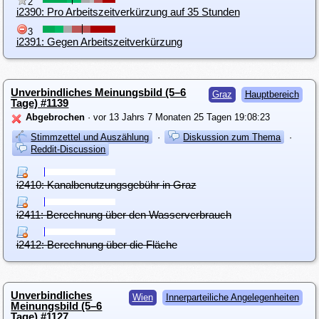
2
i2390: Pro Arbeitszeitverkürzung auf 35 Stunden
3
i2391: Gegen Arbeitszeitverkürzung
Unverbindliches Meinungsbild (5–6
Graz
Hauptbereich
Tage) #1139
Abgebrochen
· vor 13 Jahrs 7 Monaten 25 Tagen 19:08:23
Stimmzettel und Auszählung
·
Diskussion zum Thema
·
Reddit-Discussion
i2410: Kanalbenutzungsgebühr in Graz
i2411: Berechnung über den Wasserverbrauch
i2412: Berechnung über die Fläche
Unverbindliches
Wien
Innerparteiliche Angelegenheiten
Meinungsbild (5–6
Tage) #1127