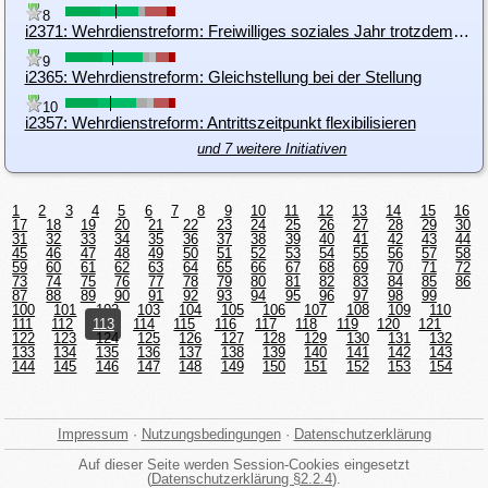
8
i2371: Wehrdienstreform: Freiwilliges soziales Jahr trotzdem einführen
9
i2365: Wehrdienstreform: Gleichstellung bei der Stellung
10
i2357: Wehrdienstreform: Antrittszeitpunkt flexibilisieren
und 7 weitere Initiativen
1
2
3
4
5
6
7
8
9
10
11
12
13
14
15
16
17
18
19
20
21
22
23
24
25
26
27
28
29
30
31
32
33
34
35
36
37
38
39
40
41
42
43
44
45
46
47
48
49
50
51
52
53
54
55
56
57
58
59
60
61
62
63
64
65
66
67
68
69
70
71
72
73
74
75
76
77
78
79
80
81
82
83
84
85
86
87
88
89
90
91
92
93
94
95
96
97
98
99
100
101
102
103
104
105
106
107
108
109
110
111
112
113
114
115
116
117
118
119
120
121
122
123
124
125
126
127
128
129
130
131
132
133
134
135
136
137
138
139
140
141
142
143
144
145
146
147
148
149
150
151
152
153
154
Impressum
·
Nutzungsbedingungen
·
Datenschutzerklärung
Auf dieser Seite werden Session-Cookies eingesetzt
(
Datenschutzerklärung §2.2.4
).