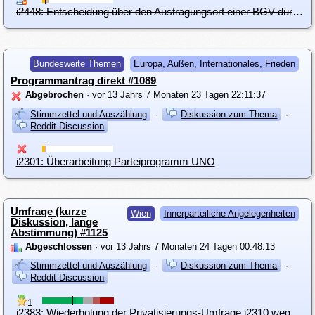
i2448: Entscheidung über den Austragungsort einer BGV durch die Basis
Bundesweite Themen
Europa, Außen, Internationales, Frieden
Programmantrag direkt #1089
Abgebrochen
· vor 13 Jahrs 7 Monaten 23 Tagen 22:11:37
Stimmzettel und Auszählung
·
Diskussion zum Thema
·
Reddit-Discussion
i2301: Überarbeitung Parteiprogramm UNO
Umfrage (kurze
Wien
Innerparteiliche Angelegenheiten
Diskussion, lange
Abstimmung) #1125
Abgeschlossen
· vor 13 Jahrs 7 Monaten 24 Tagen 00:48:13
Stimmzettel und Auszählung
·
Diskussion zum Thema
·
Reddit-Discussion
1
i2383: Wiederholung der Privatisierungs-Umfrage i2310 wegen widersprüchlicher Fragestellung