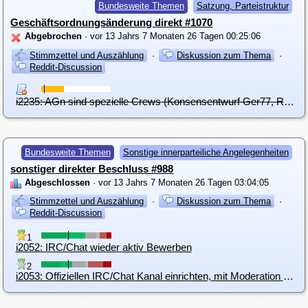
Bundesweite Themen
Satzung, Parteistruktur
Geschäftsordnungsänderung direkt #1070
Abgebrochen
· vor 13 Jahrs 7 Monaten 26 Tagen 00:25:06
Stimmzettel und Auszählung
·
Diskussion zum Thema
·
Reddit-Discussion
i2235: AGn sind spezielle Crews (Konsensentwurf Ger77, Romario, Vilinthril)
Bundesweite Themen
Sonstige innerparteiliche Angelegenheiten
sonstiger direkter Beschluss #988
Abgeschlossen
· vor 13 Jahrs 7 Monaten 26 Tagen 03:04:05
Stimmzettel und Auszählung
·
Diskussion zum Thema
·
Reddit-Discussion
1
i2052: IRC/Chat wieder aktiv Bewerben
2
i2053: Offiziellen IRC/Chat Kanal einrichten, mit Moderation versehen und bewerben