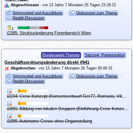
Abgeschlossen
· vor 13 Jahrs 7 Monaten 25 Tagen 23:28:21
Stimmzettel und Auszählung
·
Diskussion zum Thema
·
Reddit-Discussion
1
i2385: Strukturänderung Forenbereich Wien
Bundesweite Themen
Satzung, Parteistruktur
Geschäftsordnungsänderung direkt #941
Abgebrochen
· vor 13 Jahrs 7 Monaten 26 Tagen 00:00:31
Stimmzettel und Auszählung
·
Diskussion zum Thema
·
Reddit-Discussion
i2234: Crew-Konzept (Konsensentwurf Ger77, Romario, Vilinthril) ohne nautische Anspielungen
i1891: Bildung von lokalen Gruppen (Einführung Crew-Konzept)
i1895: Autonome Crews ohne Organstellung