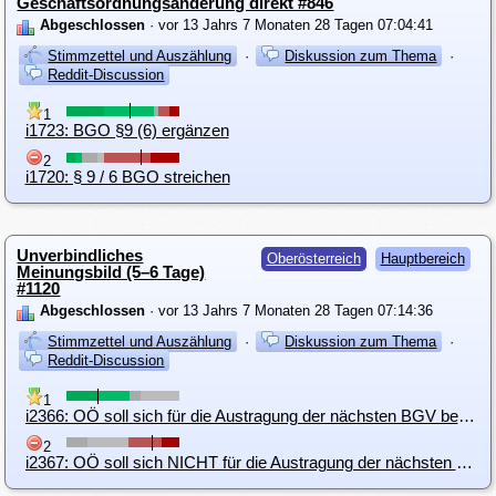
Geschäftsordnungsänderung direkt #846
Abgeschlossen
· vor 13 Jahrs 7 Monaten 28 Tagen 07:04:41
Stimmzettel und Auszählung
·
Diskussion zum Thema
·
Reddit-Discussion
1
i1723: BGO §9 (6) ergänzen
2
i1720: § 9 / 6 BGO streichen
Unverbindliches
Oberösterreich
Hauptbereich
Meinungsbild (5–6 Tage)
#1120
Abgeschlossen
· vor 13 Jahrs 7 Monaten 28 Tagen 07:14:36
Stimmzettel und Auszählung
·
Diskussion zum Thema
·
Reddit-Discussion
1
i2366: OÖ soll sich für die Austragung der nächsten BGV bewerben (Linz)
2
i2367: OÖ soll sich NICHT für die Austragung der nächsten BGV bewerben