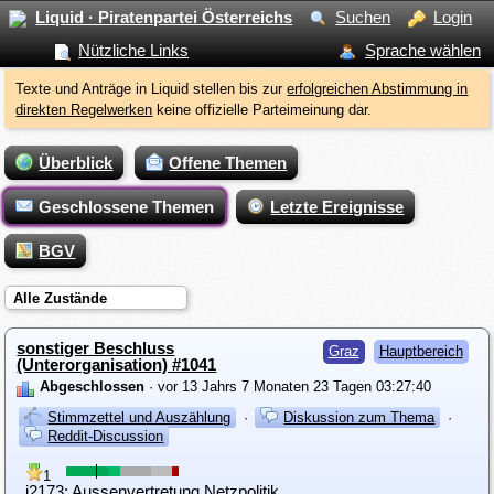
Liquid · Piratenpartei Österreichs
Suchen
Login
Nützliche Links
Sprache wählen
Texte und Anträge in Liquid stellen bis zur
erfolgreichen Abstimmung in
direkten Regelwerken
keine offizielle Parteimeinung dar.
Überblick
Offene Themen
Geschlossene Themen
Letzte Ereignisse
BGV
Alle Zustände
sonstiger Beschluss
Graz
Hauptbereich
(Unterorganisation) #1041
Abgeschlossen
· vor 13 Jahrs 7 Monaten 23 Tagen 03:27:40
Stimmzettel und Auszählung
·
Diskussion zum Thema
·
Reddit-Discussion
1
i2173: Aussenvertretung Netzpolitik