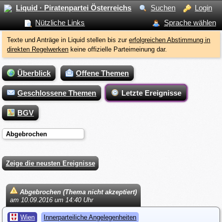
Liquid · Piratenpartei Österreichs
Suchen
Login
Nützliche Links
Sprache wählen
Texte und Anträge in Liquid stellen bis zur
erfolgreichen Abstimmung in
direkten Regelwerken
keine offizielle Parteimeinung dar.
Überblick
Offene Themen
Geschlossene Themen
Letzte Ereignisse
BGV
Abgebrochen
Zeige die neusten Ereignisse
Abgebrochen (Thema nicht akzeptiert)
am 10.09.2016 um 14:40 Uhr
Wien
Innerparteiliche Angelegenheiten