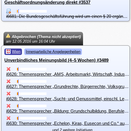
Geschäftsordnungsänderung direkt #3537
i6681: Die Bundesgeschäftsführung wird um einen § 20 ergänzt - Zuständigkeiten und Grundsätze in der Außenvertretung
Abgebrochen (Thema nicht akzeptiert)
am 12.05.2016 um 16:04 Uhr
Wien
Innerparteiliche Angelegenheiten
Unverbindliches Meinungsbild (4–5 Wochen) #3489
i6626: Themensprecher „AMS, Arbeitsmarkt, Wirtschaft, Industrie, Handel und Gewerbe“ auf Landesebene:
i6627: Themensprecher „Grundrechte, Bürgerrechte, Volksgruppenrechte, Minderheitenrechte, Unionsrechte, Menschenrechte, Rechte von/für Staatenlose“ auf Landesebene
i6628: Themensprecher „Sucht- und Genussmittel, einschl. Lebensmittelsicherheit“ auf Landesebene
i6629: Themensprecher „Bildung: Grundschulbildung, Berufslehre, Gesamtschule (gemeinsame Schule), Universitäten, Fachhochschulen, Kolleks, Erwachsenenbildung“ auf Landesebene
i6630: Themensprecher „Echelon, Kiras, Eusecon und Co.“ auf Landesebene
und 2 weitere Initiativen