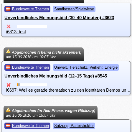
Bundesweite Themen
Sandkasten/Spielwiese
Unverbindliches Meinungsbild (30–40 Minuten) #3623
i6813: test
Abgebrochen (Thema nicht akzeptiert)
am 15.06.2016 um 10:07 Uhr
Bundesweite Themen
Umwelt, Tierschutz, Verkehr, Energie
Unverbindliches Meinungsbild (12–15 Tage) #3545
i6697: Weil es gerade thematisch zu den identitären Demos und Gegendemos passt
Abgebrochen (in Neu-Phase, wegen Rückzug)
am 16.05.2016 um 15:57 Uhr
Bundesweite Themen
Satzung, Parteistruktur