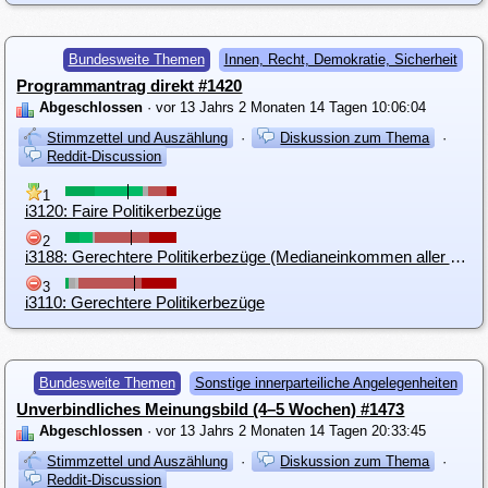
Bundesweite Themen
Innen, Recht, Demokratie, Sicherheit
Programmantrag direkt #1420
Abgeschlossen
· vor 13 Jahrs 2 Monaten 14 Tagen 10:06:04
Stimmzettel und Auszählung
·
Diskussion zum Thema
·
Reddit-Discussion
1
i3120: Faire Politikerbezüge
2
i3188: Gerechtere Politikerbezüge (Medianeinkommen aller mit Hauptwohnsitz in Ö)
3
i3110: Gerechtere Politikerbezüge
Bundesweite Themen
Sonstige innerparteiliche Angelegenheiten
Unverbindliches Meinungsbild (4–5 Wochen) #1473
Abgeschlossen
· vor 13 Jahrs 2 Monaten 14 Tagen 20:33:45
Stimmzettel und Auszählung
·
Diskussion zum Thema
·
Reddit-Discussion