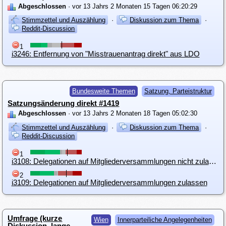
Abgeschlossen
· vor 13 Jahrs 2 Monaten 15 Tagen 06:20:29
Stimmzettel und Auszählung
·
Diskussion zum Thema
·
Reddit-Discussion
1
i3246: Entfernung von "Misstrauenantrag direkt" aus LDO
Bundesweite Themen
Satzung, Parteistruktur
Satzungsänderung direkt #1419
Abgeschlossen
· vor 13 Jahrs 2 Monaten 18 Tagen 05:02:30
Stimmzettel und Auszählung
·
Diskussion zum Thema
·
Reddit-Discussion
1
i3108: Delegationen auf Mitgliederversammlungen nicht zulassen
2
i3109: Delegationen auf Mitgliederversammlungen zulassen
Umfrage (kurze
Wien
Innerparteiliche Angelegenheiten
Diskussion, lange