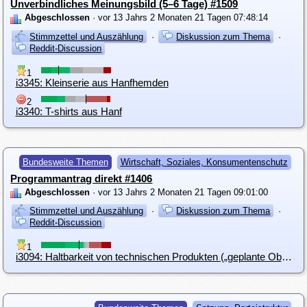
Unverbindliches Meinungsbild (5–6 Tage) #1509
Abgeschlossen
· vor 13 Jahrs 2 Monaten 21 Tagen 07:48:14
Stimmzettel und Auszählung
·
Diskussion zum Thema
·
Reddit-Discussion
1
i3345: Kleinserie aus Hanfhemden
2
i3340: T-shirts aus Hanf
Bundesweite Themen
Wirtschaft, Soziales, Konsumentenschutz
Programmantrag direkt #1406
Abgeschlossen
· vor 13 Jahrs 2 Monaten 21 Tagen 09:01:00
Stimmzettel und Auszählung
·
Diskussion zum Thema
·
Reddit-Discussion
1
i3094: Haltbarkeit von technischen Produkten („geplante Obsoleszenz“)