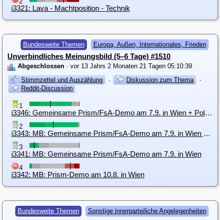
2
i3321: Lava - Machtposition - Technik
Bundesweite Themen
Europa, Außen, Internationales, Frieden
Unverbindliches Meinungsbild (5–6 Tage) #1510
Abgeschlossen
· vor 13 Jahrs 2 Monaten 21 Tagen 05:10:39
Stimmzettel und Auszählung
·
Diskussion zum Thema
·
Reddit-Discussion
1
i3346: Gemeinsame Prism/FsA-Demo am 7.9. in Wien + Politik tut nichts-Demo am 10. 8. in Wien
2
i3343: MB: Gemeinsame Prism/FsA-Demo am 7.9. in Wien + Mobilisierung am 10.8 + 31.8
3
i3341: MB: Gemeinsame Prism/FsA-Demo am 7.9. in Wien
4
i3342: MB: Prism-Demo am 10.8. in Wien
Bundesweite Themen
Sonstige innerparteiliche Angelegenheiten