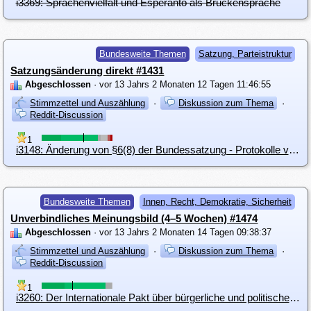
i3369: Sprachenvielfalt und Esperanto als Brückensprache
Bundesweite Themen
Satzung, Parteistruktur
Satzungsänderung direkt #1431
Abgeschlossen
· vor 13 Jahrs 2 Monaten 12 Tagen 11:46:55
Stimmzettel und Auszählung
·
Diskussion zum Thema
·
Reddit-Discussion
1
i3148: Änderung von §6(8) der Bundessatzung - Protokolle von Organen
Bundesweite Themen
Innen, Recht, Demokratie, Sicherheit
Unverbindliches Meinungsbild (4–5 Wochen) #1474
Abgeschlossen
· vor 13 Jahrs 2 Monaten 14 Tagen 09:38:37
Stimmzettel und Auszählung
·
Diskussion zum Thema
·
Reddit-Discussion
1
i3260: Der Internationale Pakt über bürgerliche und politische Rechte (ICCPR-International Covenant on Civil and Political Rights)