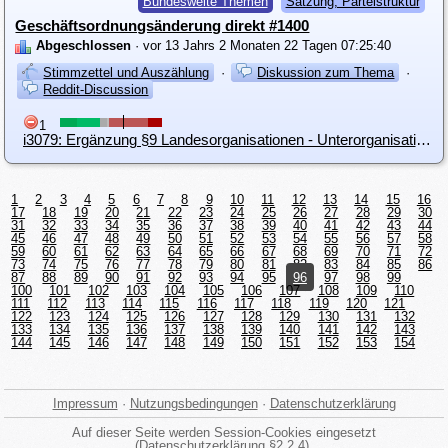
Bundesweite Themen
Satzung, Parteistruktur
Geschäftsordnungsänderung direkt #1400
Abgeschlossen
· vor 13 Jahrs 2 Monaten 22 Tagen 07:25:40
Stimmzettel und Auszählung
·
Diskussion zum Thema
·
Reddit-Discussion
1
i3079: Ergänzung §9 Landesorganisationen - Unterorganisationen / Städte / Orte
1
2
3
4
5
6
7
8
9
10
11
12
13
14
15
16
17
18
19
20
21
22
23
24
25
26
27
28
29
30
31
32
33
34
35
36
37
38
39
40
41
42
43
44
45
46
47
48
49
50
51
52
53
54
55
56
57
58
59
60
61
62
63
64
65
66
67
68
69
70
71
72
73
74
75
76
77
78
79
80
81
82
83
84
85
86
87
88
89
90
91
92
93
94
95
96
97
98
99
100
101
102
103
104
105
106
107
108
109
110
111
112
113
114
115
116
117
118
119
120
121
122
123
124
125
126
127
128
129
130
131
132
133
134
135
136
137
138
139
140
141
142
143
144
145
146
147
148
149
150
151
152
153
154
Impressum
·
Nutzungsbedingungen
·
Datenschutzerklärung
Auf dieser Seite werden Session-Cookies eingesetzt
(
Datenschutzerklärung §2.2.4
).