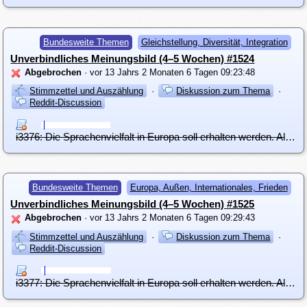
Bundesweite Themen
Gleichstellung, Diversität, Integration
Unverbindliches Meinungsbild (4–5 Wochen) #1524
Abgebrochen
· vor 13 Jahrs 2 Monaten 6 Tagen 09:23:48
Stimmzettel und Auszählung
·
Diskussion zum Thema
·
Reddit-Discussion
i3376: Die Sprachenvielfalt in Europa soll erhalten werden. Als leicht erlernbare Brückensprache soll verstärkt Esperanto verwendet werden.
Bundesweite Themen
Europa, Außen, Internationales, Frieden
Unverbindliches Meinungsbild (4–5 Wochen) #1525
Abgebrochen
· vor 13 Jahrs 2 Monaten 6 Tagen 09:29:43
Stimmzettel und Auszählung
·
Diskussion zum Thema
·
Reddit-Discussion
i3377: Die Sprachenvielfalt in Europa soll erhalten werden. Als leicht erlernbare Brückensprache soll verstärkt Esperanto verwendet werden.