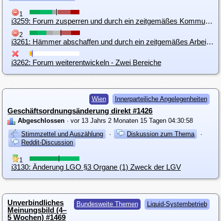
1
i3259: Forum zusperren und durch ein zeitgemäßes Kommunikationstool ersetzen
2
i3261: Hämmer abschaffen und durch ein zeitgemäßes Arbeitswerkzeug ersetzen
i3262: Forum weiterentwickeln - Zwei Bereiche
Wien
Innerparteiliche Angelegenheiten
Geschäftsordnungsänderung direkt #1426
Abgeschlossen
· vor 13 Jahrs 2 Monaten 15 Tagen 04:30:58
Stimmzettel und Auszählung
·
Diskussion zum Thema
·
Reddit-Discussion
1
i3130: Änderung LGO §3 Organe (1) Zweck der LGV
Unverbindliches
Bundesweite Themen
Liquid-Systembetrieb
Meinungsbild (4–
5 Wochen) #1469