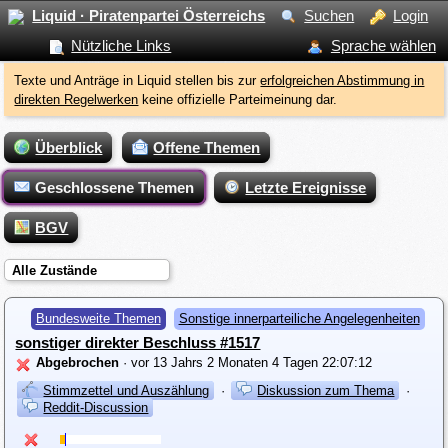
Liquid · Piratenpartei Österreichs
Suchen
Login
Nützliche Links
Sprache wählen
Texte und Anträge in Liquid stellen bis zur
erfolgreichen Abstimmung in
direkten Regelwerken
keine offizielle Parteimeinung dar.
Überblick
Offene Themen
Geschlossene Themen
Letzte Ereignisse
BGV
Alle Zustände
Bundesweite Themen
Sonstige innerparteiliche Angelegenheiten
sonstiger direkter Beschluss #1517
Abgebrochen
· vor 13 Jahrs 2 Monaten 4 Tagen 22:07:12
Stimmzettel und Auszählung
·
Diskussion zum Thema
·
Reddit-Discussion