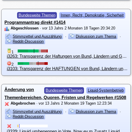
Bundesweite Themen
Innen, Recht, Demokratie, Sicherheit
Programmantrag direkt #1414
Abgeschlossen
· vor 13 Jahrs 2 Monaten 18 Tagen 20:34:20
Stimmzettel und Auszählung
·
Diskussion zum Thema
·
Reddit-Discussion
1
i3263: Transparenz der Haftungen von Bund, Ländern und Gemeinden
2
i3103: Transparenz der HAFTUNGEN von Bund, Ländern und Gemeinden
Änderung von
Bundesweite Themen
Liquid-Systembetrieb
Themenbereichen, Quoren, Fristen und Regelwerken #1508
Abgebrochen
· vor 13 Jahrs 2 Monaten 19 Tagen 12:23:34
Stimmzettel und Auszählung
·
Diskussion zum Thema
·
Reddit-Discussion
i3339: Liquid umbenennen in Vote_Now ev.m.Zusatz Liquid Feedback