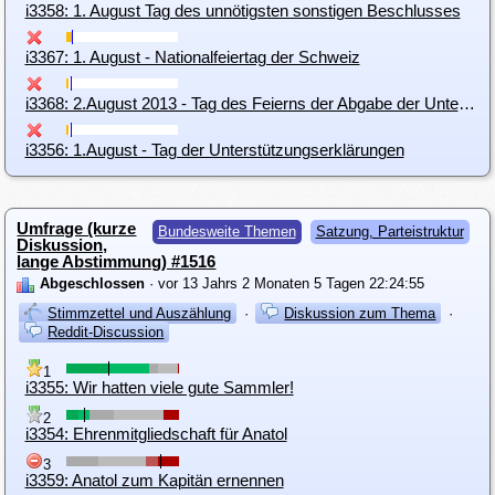
i3358: 1. August Tag des unnötigsten sonstigen Beschlusses
i3367: 1. August - Nationalfeiertag der Schweiz
i3368: 2.August 2013 - Tag des Feierns der Abgabe der Unterstützungserklärungen zum bundesweiten Antritt
i3356: 1.August - Tag der Unterstützungserklärungen
Umfrage (kurze
Bundesweite Themen
Satzung, Parteistruktur
Diskussion,
lange Abstimmung) #1516
Abgeschlossen
· vor 13 Jahrs 2 Monaten 5 Tagen 22:24:55
Stimmzettel und Auszählung
·
Diskussion zum Thema
·
Reddit-Discussion
1
i3355: Wir hatten viele gute Sammler!
2
i3354: Ehrenmitgliedschaft für Anatol
3
i3359: Anatol zum Kapitän ernennen