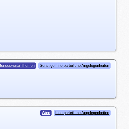
Bundesweite Themen
Sonstige innerparteiliche Angelegenheiten
Wien
Innerparteiliche Angelegenheiten