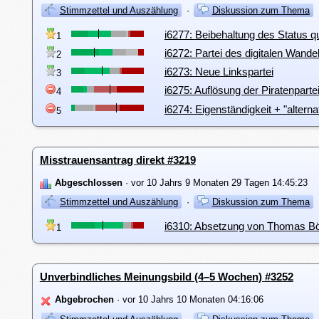
Stimmzettel und Auszählung
·
Diskussion zum Thema
i6277: Beibehaltung des Status q
1
i6272: Partei des digitalen Wande
2
i6273: Neue Linkspartei
3
i6275: Auflösung der Piratenparte
4
i6274: Eigenständigkeit + "altern
5
Misstrauensantrag direkt #3219
Abgeschlossen
· vor 10 Jahrs 9 Monaten 29 Tagen 14:45:23
Stimmzettel und Auszählung
·
Diskussion zum Thema
i6310: Absetzung von Thomas Böh
1
Unverbindliches Meinungsbild (4–5 Wochen) #3252
Abgebrochen
· vor 10 Jahrs 10 Monaten 04:16:06