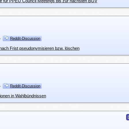
ne für PPEU Council Meetings bis zur nächsten BGV
·
Reddit-Discussion
nach Frist pseudonymisieren bzw. löschen
·
Reddit-Discussion
ionen in Wahlbündnissen