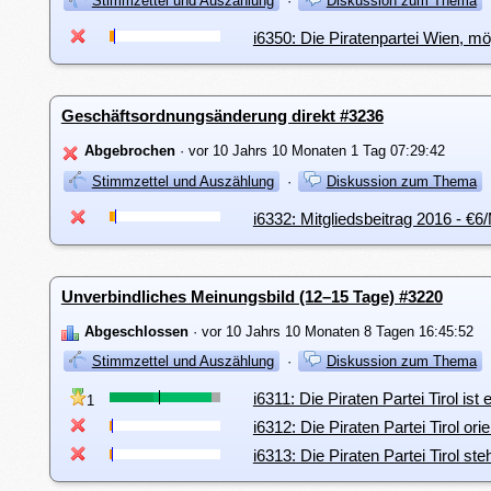
Stimmzettel und Auszählung
·
Diskussion zum Thema
i6350: Die Piratenpartei Wien, m
Geschäftsordnungsänderung direkt #3236
Abgebrochen
· vor 10 Jahrs 10 Monaten 1 Tag 07:29:42
Stimmzettel und Auszählung
·
Diskussion zum Thema
i6332: Mitgliedsbeitrag 2016 - €
Unverbindliches Meinungsbild (12–15 Tage) #3220
Abgeschlossen
· vor 10 Jahrs 10 Monaten 8 Tagen 16:45:52
Stimmzettel und Auszählung
·
Diskussion zum Thema
i6311: Die Piraten Partei Tirol is
1
i6312: Die Piraten Partei Tirol o
i6313: Die Piraten Partei Tirol 