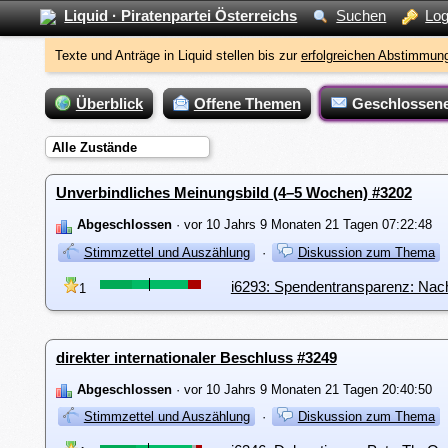
Liquid · Piratenpartei Österreichs
Suchen
Log
Texte und Anträge in Liquid stellen bis zur
erfolgreichen Abstimmung
Überblick
Offene Themen
Geschlossen
Alle Zustände
Unverbindliches Meinungsbild (4–5 Wochen) #3202
Abgeschlossen
· vor 10 Jahrs 9 Monaten 21 Tagen 07:22:48
Stimmzettel und Auszählung
·
Diskussion zum Thema
i6293: Spendentransparenz: Nach
1
direkter internationaler Beschluss #3249
Abgeschlossen
· vor 10 Jahrs 9 Monaten 21 Tagen 20:40:50
Stimmzettel und Auszählung
·
Diskussion zum Thema