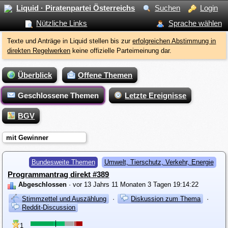
Liquid · Piratenpartei Österreichs
Suchen
Login
Nützliche Links
Sprache wählen
Texte und Anträge in Liquid stellen bis zur
erfolgreichen Abstimmung in
direkten Regelwerken
keine offizielle Parteimeinung dar.
Überblick
Offene Themen
Geschlossene Themen
Letzte Ereignisse
BGV
mit Gewinner
Bundesweite Themen
Umwelt, Tierschutz, Verkehr, Energie
Programmantrag direkt #389
Abgeschlossen
· vor 13 Jahrs 11 Monaten 3 Tagen 19:14:22
Stimmzettel und Auszählung
·
Diskussion zum Thema
·
Reddit-Discussion
1