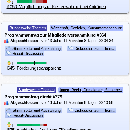
1
i1050: Verpflichtung zur Kostenwahrheit bei Anträgen
Bundesweite Themen
Wirtschaft, Soziales, Konsumentenschutz
Programmantrag zur Mitgliederversammlung #364
Abgeschlossen
· vor 13 Jahrs 11 Monaten 8 Tagen 00:04:34
Stimmzettel und Auszählung
·
Diskussion zum Thema
·
Reddit-Discussion
1
i645: Förderungstransparenz
Bundesweite Themen
Innen, Recht, Demokratie, Sicherheit
Programmantrag direkt #379
Abgeschlossen
· vor 13 Jahrs 11 Monaten 8 Tagen 00:10:58
Stimmzettel und Auszählung
·
Diskussion zum Thema
·
Reddit-Discussion
1
i675: Ausländer-, Asyl- und Flüchtlingswesen