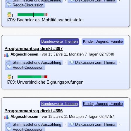
Stimmzettel und Auszählung
·
Diskussion zum Thema
·
Reddit-Discussion
1
i706: Bachelor als Mobilitätsschnittstelle
Bundesweite Themen
Kinder, Jugend, Familie
Programmantrag direkt #397
Abgeschlossen
· vor 13 Jahrs 11 Monaten 7 Tagen 02:47:40
Stimmzettel und Auszählung
·
Diskussion zum Thema
·
Reddit-Discussion
1
i709: Unverbindliche Eignungsprüfungen
Bundesweite Themen
Kinder, Jugend, Familie
Programmantrag direkt #396
Abgeschlossen
· vor 13 Jahrs 11 Monaten 7 Tagen 02:47:57
Stimmzettel und Auszählung
·
Diskussion zum Thema
·
Reddit-Discussion