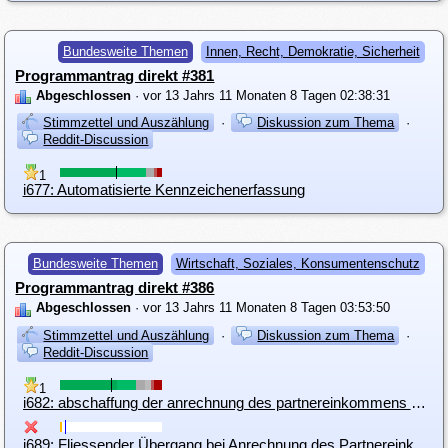
Bundesweite Themen
Innen, Recht, Demokratie, Sicherheit
Programmantrag direkt #381
Abgeschlossen
· vor 13 Jahrs 11 Monaten 8 Tagen 02:38:31
Stimmzettel und Auszählung
·
Diskussion zum Thema
·
Reddit-Discussion
1
i677: Automatisierte Kennzeichenerfassung
Bundesweite Themen
Wirtschaft, Soziales, Konsumentenschutz
Programmantrag direkt #386
Abgeschlossen
· vor 13 Jahrs 11 Monaten 8 Tagen 03:53:50
Stimmzettel und Auszählung
·
Diskussion zum Thema
·
Reddit-Discussion
1
i682: abschaffung der anrechnung des partnereinkommens bei der notstandshilfe
i689: Fliessender Übergang bei Anrechnung des Partnereinkommens bei Notstandshilfe