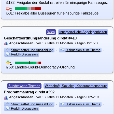
i1132: Freigabe der Busfahrstreifen für einspurige Fahrzeuge (Textkorrektur)
2
i691: Freigabe aller Busspuren für einspurige Fahrzeuge
Wien
Innerparteiliche Angelegenheiten
Geschäftsordnungsänderung direkt #410
Abgeschlossen
· vor 13 Jahrs 11 Monaten 3 Tagen 19:15:30
Stimmzettel und Auszählung
·
Diskussion zum Thema
·
Reddit-Discussion
1
i758: Landes-Liquid-Democracy-Ordnung
Bundesweite Themen
Wirtschaft, Soziales, Konsumentenschutz
Programmantrag direkt #392
Abgeschlossen
· vor 13 Jahrs 11 Monaten 5 Tagen 00:52:07
Stimmzettel und Auszählung
·
Diskussion zum Thema
·
Reddit-Discussion