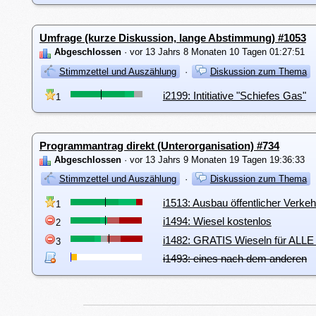
Umfrage (kurze Diskussion, lange Abstimmung) #1053
Abgeschlossen
· vor 13 Jahrs 8 Monaten 10 Tagen 01:27:51
Stimmzettel und Auszählung
·
Diskussion zum Thema
i2199: Intitiative "Schiefes Gas"
1
Programmantrag direkt (Unterorganisation) #734
Abgeschlossen
· vor 13 Jahrs 9 Monaten 19 Tagen 19:36:33
Stimmzettel und Auszählung
·
Diskussion zum Thema
i1513: Ausbau öffentlicher Verkeh
1
i1494: Wiesel kostenlos
2
i1482: GRATIS Wieseln für ALLE 
3
i1493: eines nach dem anderen