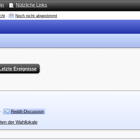
in
Nützliche Links
cht
·
Noch nicht abgestimmt
Letzte Ereignisse
·
Reddit-Discussion
iten der Wahllokale