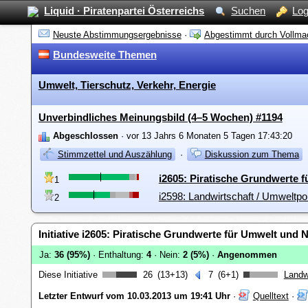
Liquid · Piratenpartei Österreichs
Suchen
Log
Neuste Abstimmungsergebnisse
·
Abgestimmt durch Vollma
Bundesweite Themen
Umwelt, Tierschutz, Verkehr, Energie
Unverbindliches Meinungsbild (4–5 Wochen) #1194
Abgeschlossen
· vor 13 Jahrs 6 Monaten 5 Tagen 17:43:20
Stimmzettel und Auszählung
·
Diskussion zum Thema
i2605: Piratische Grundwerte 
1
i2598: Landwirtschaft / Umweltpol
2
Initiative i2605: Piratische Grundwerte für Umwelt und 
Ja:
36 (95%)
· Enthaltung:
4
· Nein:
2 (5%)
·
Angenommen
Diese Initiative
26
(13+13)
7
(6+1)
Landwi
Letzter Entwurf vom 10.03.2013 um 19:41 Uhr
·
Quelltext
·