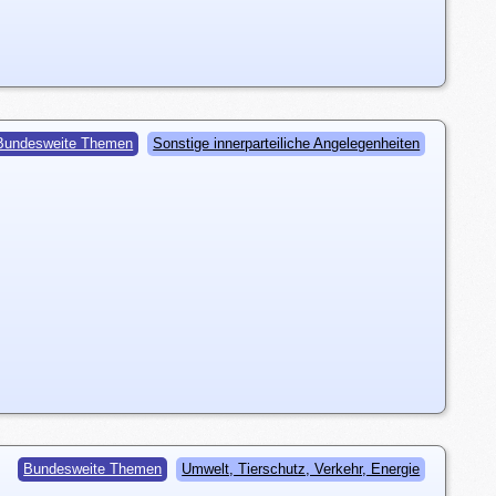
Bundesweite Themen
Sonstige innerparteiliche Angelegenheiten
Bundesweite Themen
Umwelt, Tierschutz, Verkehr, Energie