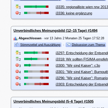
i3335: regionalliste wien nrw 201
1
i3336: keine ergänzung
2
Unverbindliches Meinungsbild (12–15 Tage) #1494
Abgeschlossen
· vor 13 Jahrs 2 Monaten 25 Tagen 17:52:28
Stimmzettel und Auszählung
·
Diskussion zum Thema
i3297: Entscheidung der Entsen
1
i3318: Wir sollten FISIMA empfeh
2
i3300: "Wir sind Kaiser": c3o
3
i3301: "Wir sind Kaiser": Burnout
4
i3296: "Wir sind Kaiser": Romario
5
i3303: Entscheidung der Entsend
6
Unverbindliches Meinungsbild (5–6 Tage) #1505