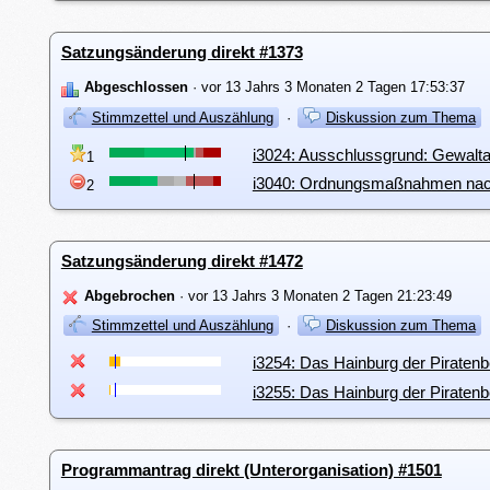
Satzungsänderung direkt #1373
Abgeschlossen
· vor 13 Jahrs 3 Monaten 2 Tagen 17:53:37
Stimmzettel und Auszählung
·
Diskussion zum Thema
i3024: Ausschlussgrund: Gewalt
1
i3040: Ordnungsmaßnahmen nach ü
2
Satzungsänderung direkt #1472
Abgebrochen
· vor 13 Jahrs 3 Monaten 2 Tagen 21:23:49
Stimmzettel und Auszählung
·
Diskussion zum Thema
i3254: Das Hainburg der Pirate
i3255: Das Hainburg der Pirate
Programmantrag direkt (Unterorganisation) #1501