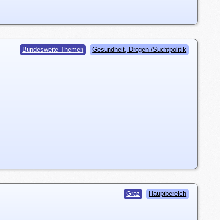
Bundesweite Themen
Gesundheit, Drogen-/Suchtpolitik
Graz
Hauptbereich