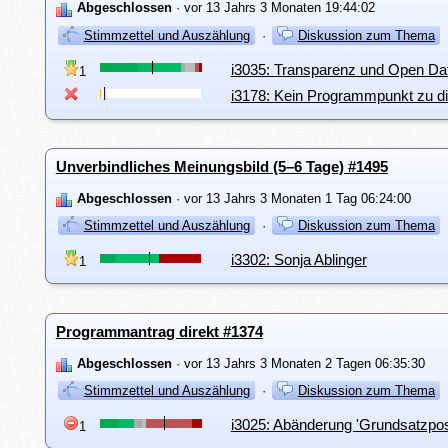
Abgeschlossen
· vor 13 Jahrs 3 Monaten 19:44:02
Stimmzettel und Auszählung
·
Diskussion zum Thema
i3035: Transparenz und Open Data
1
i3178: Kein Programmpunkt zu 
Unverbindliches Meinungsbild (5–6 Tage) #1495
Abgeschlossen
· vor 13 Jahrs 3 Monaten 1 Tag 06:24:00
Stimmzettel und Auszählung
·
Diskussion zum Thema
i3302: Sonja Ablinger
1
Programmantrag direkt #1374
Abgeschlossen
· vor 13 Jahrs 3 Monaten 2 Tagen 06:35:30
Stimmzettel und Auszählung
·
Diskussion zum Thema
i3025: Abänderung 'Grundsatzpos
1