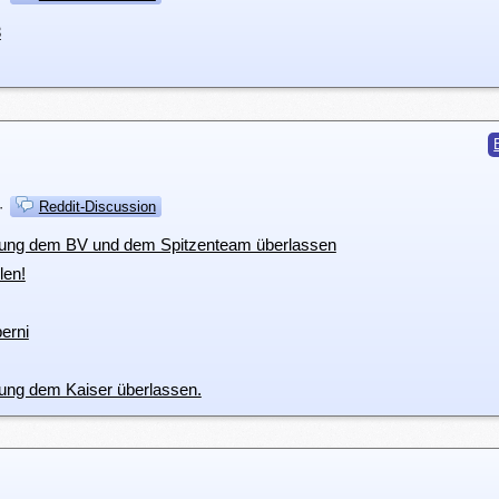
3
·
Reddit-Discussion
dung dem BV und dem Spitzenteam überlassen
len!
berni
ung dem Kaiser überlassen.