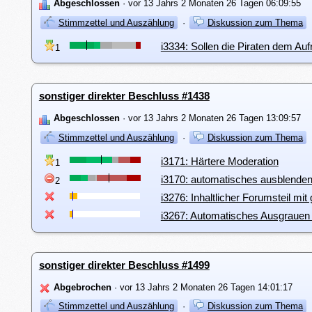
Abgeschlossen
· vor 13 Jahrs 2 Monaten 26 Tagen 06:09:55
Stimmzettel und Auszählung
·
Diskussion zum Thema
i3334: Sollen die Piraten dem Auf
1
sonstiger direkter Beschluss #1438
Abgeschlossen
· vor 13 Jahrs 2 Monaten 26 Tagen 13:09:57
Stimmzettel und Auszählung
·
Diskussion zum Thema
i3171: Härtere Moderation
1
i3170: automatisches ausblenden
2
i3276: Inhaltlicher Forumsteil mi
i3267: Automatisches Ausgrauen b
sonstiger direkter Beschluss #1499
Abgebrochen
· vor 13 Jahrs 2 Monaten 26 Tagen 14:01:17
Stimmzettel und Auszählung
·
Diskussion zum Thema