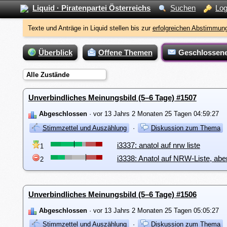
Liquid · Piratenpartei Österreichs
Suchen
Log
Texte und Anträge in Liquid stellen bis zur
erfolgreichen Abstimmung
Überblick
Offene Themen
Geschlossen
Alle Zustände
Unverbindliches Meinungsbild (5–6 Tage) #1507
Abgeschlossen
· vor 13 Jahrs 2 Monaten 25 Tagen 04:59:27
Stimmzettel und Auszählung
·
Diskussion zum Thema
i3337: anatol auf nrw liste
1
i3338: Anatol auf NRW-Liste, aber
2
Unverbindliches Meinungsbild (5–6 Tage) #1506
Abgeschlossen
· vor 13 Jahrs 2 Monaten 25 Tagen 05:05:27
Stimmzettel und Auszählung
·
Diskussion zum Thema