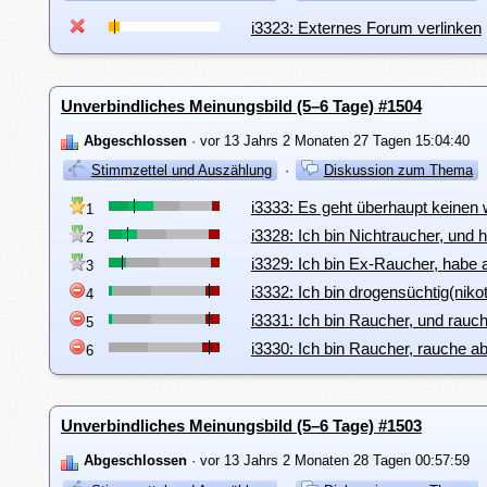
i3323: Externes Forum verlinken
Unverbindliches Meinungsbild (5–6 Tage) #1504
Abgeschlossen
· vor 13 Jahrs 2 Monaten 27 Tagen 15:04:40
Stimmzettel und Auszählung
·
Diskussion zum Thema
i3333: Es geht überhaupt keinen 
1
i3328: Ich bin Nichtraucher, und 
2
i3329: Ich bin Ex-Raucher, habe 
3
i3332: Ich bin drogensüchtig(niko
4
i3331: Ich bin Raucher, und rauch
5
i3330: Ich bin Raucher, rauche ab
6
Unverbindliches Meinungsbild (5–6 Tage) #1503
Abgeschlossen
· vor 13 Jahrs 2 Monaten 28 Tagen 00:57:59