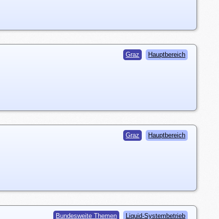
Graz
Hauptbereich
Graz
Hauptbereich
Bundesweite Themen
Liquid-Systembetrieb