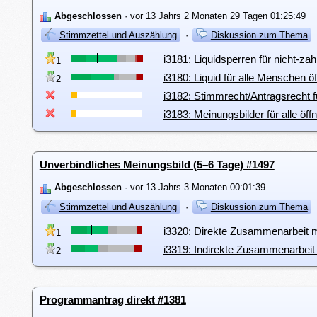
Abgeschlossen
· vor 13 Jahrs 2 Monaten 29 Tagen 01:25:49
Stimmzettel und Auszählung
·
Diskussion zum Thema
i3181: Liquidsperren für nicht-z
1
i3180: Liquid für alle Menschen ö
2
i3182: Stimmrecht/Antragsrecht fü
i3183: Meinungsbilder für alle öff
Unverbindliches Meinungsbild (5–6 Tage) #1497
Abgeschlossen
· vor 13 Jahrs 3 Monaten 00:01:39
Stimmzettel und Auszählung
·
Diskussion zum Thema
i3320: Direkte Zusammenarbeit m
1
i3319: Indirekte Zusammenarbeit
2
Programmantrag direkt #1381