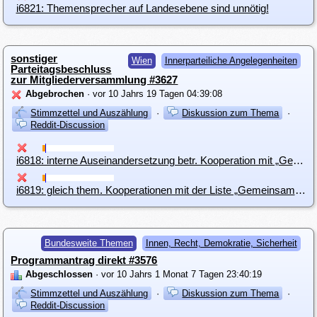
i6821: Themensprecher auf Landesebene sind unnötig!
sonstiger
Wien
Innerparteiliche Angelegenheiten
Parteitagsbeschluss
zur Mitgliederversammlung #3627
Abgebrochen
· vor 10 Jahrs 19 Tagen 04:39:08
Stimmzettel und Auszählung
·
Diskussion zum Thema
·
Reddit-Discussion
i6818: interne Auseinandersetzung betr. Kooperation mit „Gemeinsam für Wien“
i6819: gleich them. Kooperationen mit der Liste „Gemeinsam für Wien“ anstreben
Bundesweite Themen
Innen, Recht, Demokratie, Sicherheit
Programmantrag direkt #3576
Abgeschlossen
· vor 10 Jahrs 1 Monat 7 Tagen 23:40:19
Stimmzettel und Auszählung
·
Diskussion zum Thema
·
Reddit-Discussion