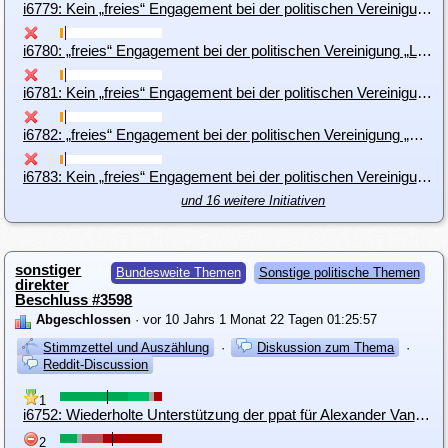
i6779: Kein „freies“ Engagement bei der politischen Vereinigung/Partei „„Aufbruch““
i6780: „freies“ Engagement bei der politischen Vereinigung „Linkswende“
i6781: Kein „freies“ Engagement bei der politischen Vereinigung/Partei „Linkswende“
i6782: „freies“ Engagement bei der politischen Vereinigung „Demos“
i6783: Kein „freies“ Engagement bei der politischen Vereinigung/Partei „Demos“
und 16 weitere Initiativen
sonstiger
Bundesweite Themen
Sonstige politische Themen
direkter
Beschluss #3598
Abgeschlossen
· vor 10 Jahrs 1 Monat 22 Tagen 01:25:57
Stimmzettel und Auszählung
·
Diskussion zum Thema
·
Reddit-Discussion
1
i6752: Wiederholte Unterstützung der ppat für Alexander Van der Bellen
2