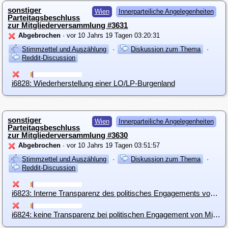
sonstiger
Wien
Innerparteiliche Angelegenheiten
Parteitagsbeschluss
zur Mitgliederversammlung #3631
Abgebrochen
· vor 10 Jahrs 19 Tagen 03:20:31
Stimmzettel und Auszählung
·
Diskussion zum Thema
·
Reddit-Discussion
i6828: Wiederherstellung einer LO/LP-Burgenland
sonstiger
Wien
Innerparteiliche Angelegenheiten
Parteitagsbeschluss
zur Mitgliederversammlung #3630
Abgebrochen
· vor 10 Jahrs 19 Tagen 03:51:57
Stimmzettel und Auszählung
·
Diskussion zum Thema
·
Reddit-Discussion
i6823: Interne Transparenz des politisches Engagements von Mitgliedern
i6824: keine Transparenz bei politischen Engagement von Mitgliedern