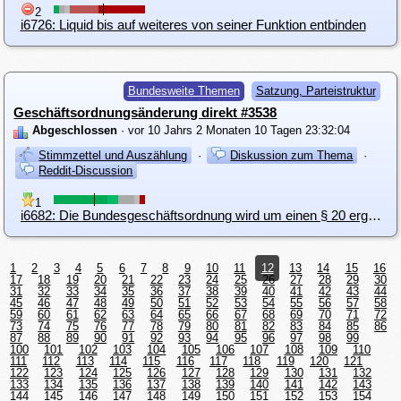
2
i6726: Liquid bis auf weiteres von seiner Funktion entbinden
Bundesweite Themen
Satzung, Parteistruktur
Geschäftsordnungsänderung direkt #3538
Abgeschlossen
· vor 10 Jahrs 2 Monaten 10 Tagen 23:32:04
Stimmzettel und Auszählung
·
Diskussion zum Thema
·
Reddit-Discussion
1
i6682: Die Bundesgeschäftsordnung wird um einen § 20 ergänzt - Zuständigkeiten und Grundsätze in der Außenvertretung
1
2
3
4
5
6
7
8
9
10
11
12
13
14
15
16
17
18
19
20
21
22
23
24
25
26
27
28
29
30
31
32
33
34
35
36
37
38
39
40
41
42
43
44
45
46
47
48
49
50
51
52
53
54
55
56
57
58
59
60
61
62
63
64
65
66
67
68
69
70
71
72
73
74
75
76
77
78
79
80
81
82
83
84
85
86
87
88
89
90
91
92
93
94
95
96
97
98
99
100
101
102
103
104
105
106
107
108
109
110
111
112
113
114
115
116
117
118
119
120
121
122
123
124
125
126
127
128
129
130
131
132
133
134
135
136
137
138
139
140
141
142
143
144
145
146
147
148
149
150
151
152
153
154