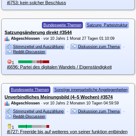
i6753: kein solcher Beschluss
Bundesweite Themen
Satzung, Parteistruktur
Satzungsänderung direkt #3544
Abgeschlossen
· vor 10 Jahrs 1 Monat 27 Tagen 01:10:09
Stimmzettel und Auszählung
·
Diskussion zum Thema
·
Reddit-Discussion
1
i6696: Partei des digitalen Wandels / Eigenständigkeit
Bundesweite Themen
Sonstige innerparteiliche Angelegenheiten
Unverbindliches Meinungsbild (4–5 Wochen) #3574
Abgeschlossen
· vor 10 Jahrs 2 Monaten 10 Tagen 04:59:59
Stimmzettel und Auszählung
·
Diskussion zum Thema
·
Reddit-Discussion
1
i6727: Freeride bis auf weiteres von seiner funktion entbinden