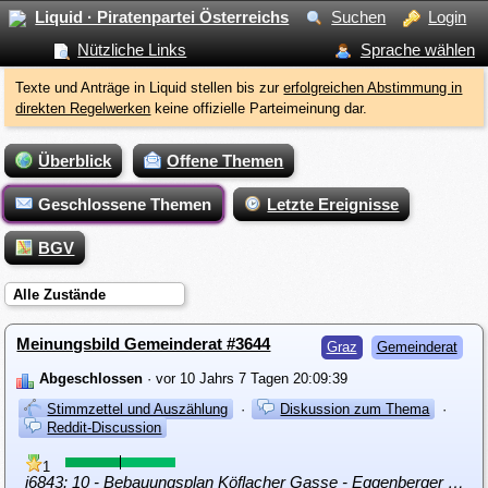
Liquid · Piratenpartei Österreichs
Suchen
Login
Nützliche Links
Sprache wählen
Texte und Anträge in Liquid stellen bis zur
erfolgreichen Abstimmung in
direkten Regelwerken
keine offizielle Parteimeinung dar.
Überblick
Offene Themen
Geschlossene Themen
Letzte Ereignisse
BGV
Alle Zustände
Meinungsbild Gemeinderat #3644
Graz
Gemeinderat
Abgeschlossen
· vor 10 Jahrs 7 Tagen 20:09:39
Stimmzettel und Auszählung
·
Diskussion zum Thema
·
Reddit-Discussion
1
i6843: 10 - Bebauungsplan Köflacher Gasse - Eggenberger Straße