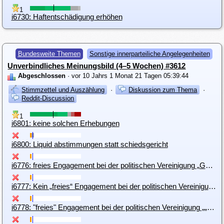
1
i6730: Haftentschädigung erhöhen
Bundesweite Themen
Sonstige innerparteiliche Angelegenheiten
Unverbindliches Meinungsbild (4–5 Wochen) #3612
Abgeschlossen
· vor 10 Jahrs 1 Monat 21 Tagen 05:39:44
Stimmzettel und Auszählung
·
Diskussion zum Thema
·
Reddit-Discussion
1
i6801: keine solchen Erhebungen
i6800: Liquid abstimmungen statt schiedsgericht
i6776: freies Engagement bei der politischen Vereinigung „Gemeinsam für Wien“
i6777: Kein „freies“ Engagement bei der politischen Vereinigung „Gemeinsam für Wien“
i6778: "freies" Engagement bei der politischen Vereinigung „„Aufbruch““