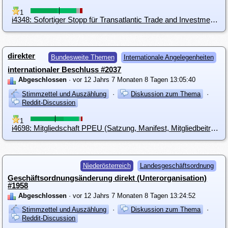
1
i4348: Sofortiger Stopp für Transatlantic Trade and Investment Partnership (TTIP) - Verhandlungen
direkter
Bundesweite Themen
Internationale Angelegenheiten
internationaler Beschluss #2037
Abgeschlossen
· vor 12 Jahrs 7 Monaten 8 Tagen 13:05:40
Stimmzettel und Auszählung
·
Diskussion zum Thema
·
Reddit-Discussion
1
i4698: Mitgliedschaft PPEU (Satzung, Manifest, Mitgliedbeitrag, Delegierte)
Niederösterreich
Landesgeschäftsordnung
Geschäftsordnungsänderung direkt (Unterorganisation)
#1958
Abgeschlossen
· vor 12 Jahrs 7 Monaten 8 Tagen 13:24:52
Stimmzettel und Auszählung
·
Diskussion zum Thema
·
Reddit-Discussion