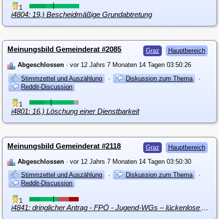
1
i4804: 19.) Bescheidmäßige Grundabtretung
Meinungsbild Gemeinderat #2085
Graz
Hauptbereich
Abgeschlossen
· vor 12 Jahrs 7 Monaten 14 Tagen 03:50:26
Stimmzettel und Auszählung
·
Diskussion zum Thema
·
Reddit-Discussion
1
i4801: 16.) Löschung einer Dienstbarkeit
Meinungsbild Gemeinderat #2118
Graz
Hauptbereich
Abgeschlossen
· vor 12 Jahrs 7 Monaten 14 Tagen 03:50:30
Stimmzettel und Auszählung
·
Diskussion zum Thema
·
Reddit-Discussion
1
i4841: dringlicher Antrag - FPÖ - Jugend-WGs – lückenlose Aufklärung durch Expertenkommission