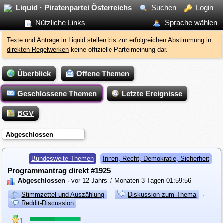
Liquid · Piratenpartei Österreichs
Suchen
Login
Nützliche Links
Sprache wählen
Texte und Anträge in Liquid stellen bis zur
erfolgreichen Abstimmung in
direkten Regelwerken
keine offizielle Parteimeinung dar.
Überblick
Offene Themen
Geschlossene Themen
Letzte Ereignisse
BGV
Abgeschlossen
Bundesweite Themen
Innen, Recht, Demokratie, Sicherheit
Programmantrag direkt #1925
Abgeschlossen
· vor 12 Jahrs 7 Monaten 3 Tagen 01:59:56
Stimmzettel und Auszählung
·
Diskussion zum Thema
·
Reddit-Discussion
1