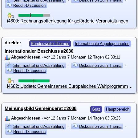
Stimmzettel und Auszählung
·
Diskussion zum Thema
·
Reddit-Discussion
1
i4600: Rechnungsoffenlegung für geförderte Veranstaltungen
direkter
Bundesweite Themen
Internationale Angelegenheiten
internationaler Beschluss #2030
Abgeschlossen
· vor 12 Jahrs 7 Monaten 12 Tagen 02:33:11
Stimmzettel und Auszählung
·
Diskussion zum Thema
·
Reddit-Discussion
1
i4682: Update: Gemeinsames Europäisches Wahlprogramm (CEEP)
Meinungsbild Gemeinderat #2088
Graz
Hauptbereich
Abgeschlossen
· vor 12 Jahrs 7 Monaten 14 Tagen 03:50:23
Stimmzettel und Auszählung
·
Diskussion zum Thema
·
Reddit-Discussion