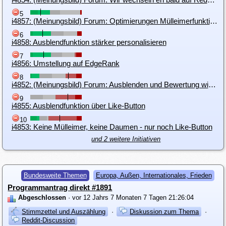
5
i4857: (Meinungsbild) Forum: Optimierungen Mülleimerfunktion - nicht Anonym
6
i4858: Ausblendfunktion stärker personalisieren
7
i4856: Umstellung auf EdgeRank
8
i4852: (Meinungsbild) Forum: Ausblenden und Bewertung wieder verbinden
9
i4855: Ausblendfunktion über Like-Button
10
i4853: Keine Mülleimer, keine Daumen - nur noch Like-Button
und 2 weitere Initiativen
Bundesweite Themen
Europa, Außen, Internationales, Frieden
Programmantrag direkt #1891
Abgeschlossen
· vor 12 Jahrs 7 Monaten 7 Tagen 21:26:04
Stimmzettel und Auszählung
·
Diskussion zum Thema
·
Reddit-Discussion