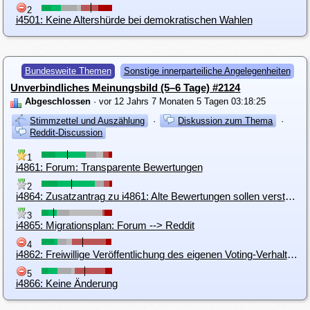
2
i4501: Keine Altershürde bei demokratischen Wahlen
Bundesweite Themen
Sonstige innerparteiliche Angelegenheiten
Unverbindliches Meinungsbild (5–6 Tage) #2124
Abgeschlossen
· vor 12 Jahrs 7 Monaten 5 Tagen 03:18:25
Stimmzettel und Auszählung
·
Diskussion zum Thema
·
Reddit-Discussion
1
i4861: Forum: Transparente Bewertungen
2
i4864: Zusatzantrag zu i4861: Alte Bewertungen sollen versteckt bleiben
3
i4865: Migrationsplan: Forum --> Reddit
4
i4862: Freiwillige Veröffentlichung des eigenen Voting-Verhaltens.
5
i4866: Keine Änderung