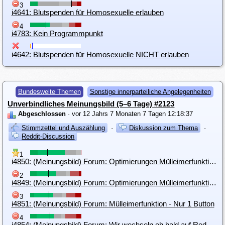
3
i4641: Blutspenden für Homosexuelle erlauben
4
i4783: Kein Programmpunkt
i4642: Blutspenden für Homosexuelle NICHT erlauben
Bundesweite Themen
Sonstige innerparteiliche Angelegenheiten
Unverbindliches Meinungsbild (5–6 Tage) #2123
Abgeschlossen
· vor 12 Jahrs 7 Monaten 7 Tagen 12:18:37
Stimmzettel und Auszählung
·
Diskussion zum Thema
·
Reddit-Discussion
1
i4850: (Meinungsbild) Forum: Optimierungen Mülleimerfunktion - Optik
2
i4849: (Meinungsbild) Forum: Optimierungen Mülleimerfunktion - keine Anzeige der aktuellen Werte
3
i4851: (Meinungsbild) Forum: Mülleimerfunktion - Nur 1 Button
4
i4854: (Meinungsbild) Forum: Wir wechseln eh bald auf Reddit, also ist das alles egal