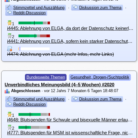
Stimmzettel und Auszählung
·
Diskussion zum Thema
·
Reddit-Discussion
1
i4445: Ablehnung von ELGA, da dort der Datenschutz keinerlei Beachtung findet
2
i4441: Ablehnung von ELGA, sofern kein starker Datenschutz gewährleistet ist
i4474: Ablehnung von ELGA (mehr Infos, mehr Links)
Bundesweite Themen
Gesundheit, Drogen-/Suchtpolitik
Unverbindliches Meinungsbild (4–5 Wochen) #2020
Abgeschlossen
· vor 12 Jahrs 7 Monaten 6 Tagen 18:48:07
Stimmzettel und Auszählung
·
Diskussion zum Thema
·
Reddit-Discussion
1
i4648: Blutspenden für Schwule und bisexuelle Männer erlauben
2
i4777: Blutspenden für MSM ist wissenschaftliche Frage, nicht politische!