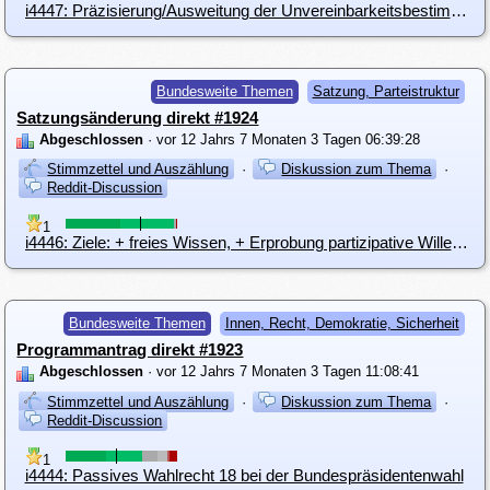
i4447: Präzisierung/Ausweitung der Unvereinbarkeitsbestimmungen
Bundesweite Themen
Satzung, Parteistruktur
Satzungsänderung direkt #1924
Abgeschlossen
· vor 12 Jahrs 7 Monaten 3 Tagen 06:39:28
Stimmzettel und Auszählung
·
Diskussion zum Thema
·
Reddit-Discussion
1
i4446: Ziele: + freies Wissen, + Erprobung partizipative Willensbildung
Bundesweite Themen
Innen, Recht, Demokratie, Sicherheit
Programmantrag direkt #1923
Abgeschlossen
· vor 12 Jahrs 7 Monaten 3 Tagen 11:08:41
Stimmzettel und Auszählung
·
Diskussion zum Thema
·
Reddit-Discussion
1
i4444: Passives Wahlrecht 18 bei der Bundespräsidentenwahl