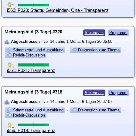
1
i560: P020: Städte, Gemeinden, Orte - Transparenz
Meinungsbild (3 Tage) #320
Steiermark
Programm
Abgeschlossen
· vor 14 Jahrs 1 Monat 6 Tagen 20:36:08
Stimmzettel und Auszählung
·
Diskussion zum Thema
·
Reddit-Discussion
1
i561: P021: Transparenz
Meinungsbild (3 Tage) #318
Steiermark
Programm
Abgeschlossen
· vor 14 Jahrs 1 Monat 6 Tagen 20:37:07
Stimmzettel und Auszählung
·
Diskussion zum Thema
·
Reddit-Discussion
1
i559: P019: Transparenz