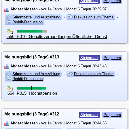
Steiermark
Programm
Abgeschlossen
· vor 14 Jahrs 1 Monat 6 Tagen 20:39:07
Stimmzettel und Auszählung
·
Diskussion zum Thema
·
Reddit-Discussion
1
i556: P016: Gehaltsverhandlungen Öffentlicher Dienst
Meinungsbild (3 Tage) #313
Steiermark
Programm
Abgeschlossen
· vor 14 Jahrs 1 Monat 6 Tagen 20:43:43
Stimmzettel und Auszählung
·
Diskussion zum Thema
·
Reddit-Discussion
1
i554: P015: Höchstpension
Meinungsbild (3 Tage) #312
Steiermark
Programm
Abgeschlossen
· vor 14 Jahrs 1 Monat 6 Tagen 20:44:35