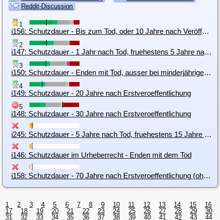
Reddit-Discussion
1
i156: Schutzdauer - Bis zum Tod, oder 10 Jahre nach Veröffentlichung
2
i147: Schutzdauer - 1 Jahr nach Tod, fruehestens 5 Jahre nach Veröffentlichung
3
i150: Schutzdauer - Enden mit Tod, ausser bei minderjähriger Nachkommenschaft
4
i149: Schutzdauer - 20 Jahre nach Erstveroeffentlichung
5
i148: Schutzdauer - 30 Jahre nach Erstveroeffentlichung
i245: Schutzdauer - 5 Jahre nach Tod, fruehestens 15 Jahre nach Veröffentlichung, Sonderkündigungsrecht aus Verträgen nach 5 Jahren
i146: Schutzdauer im Urheberrecht - Enden mit dem Tod
i158: Schutzdauer - 70 Jahre nach Erstveroeffentlichung (ohne Todesfall-Klausel)
1
2
3
4
5
6
7
8
9
10
11
12
13
14
15
16
17
18
19
20
21
22
23
24
25
26
27
28
29
30
31
32
33
34
35
36
37
38
39
40
41
42
43
44