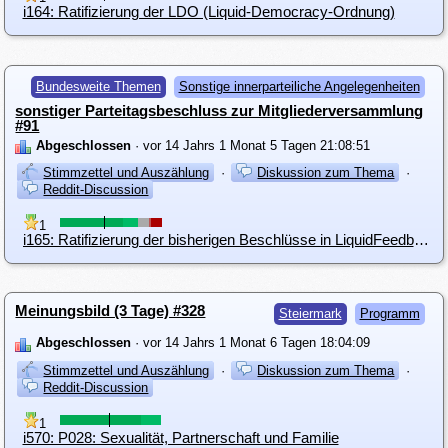
i164: Ratifizierung der LDO (Liquid-Democracy-Ordnung)
Bundesweite Themen
Sonstige innerparteiliche Angelegenheiten
sonstiger Parteitagsbeschluss zur Mitgliederversammlung
#91
Abgeschlossen
· vor 14 Jahrs 1 Monat 5 Tagen 21:08:51
Stimmzettel und Auszählung
·
Diskussion zum Thema
·
Reddit-Discussion
1
i165: Ratifizierung der bisherigen Beschlüsse in LiquidFeedback
Meinungsbild (3 Tage) #328
Steiermark
Programm
Abgeschlossen
· vor 14 Jahrs 1 Monat 6 Tagen 18:04:09
Stimmzettel und Auszählung
·
Diskussion zum Thema
·
Reddit-Discussion
1
i570: P028: Sexualität, Partnerschaft und Familie