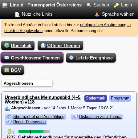
Liquid · Piratenpartei Österreichs
Suchen
Login
Nützliche Links
Sprache wählen
Texte und Anträge in Liquid stellen bis zur
erfolgreichen Abstimmung in
direkten Regelwerken
keine offizielle Parteimeinung dar.
Überblick
Offene Themen
Geschlossene Themen
Letzte Ereignisse
BGV
Abgeschlossen
Unverbindliches Meinungsbild (4–5
Steiermark
Programm
Wochen) #118
Abgeschlossen
· vor 14 Jahrs 1 Monat 5 Tagen 16:08:21
Stimmzettel und Auszählung
·
Diskussion zum Thema
·
Reddit-Discussion
1
i203: Gehaltsverhandlungen für Angestellte des Öffentlichen Dienstes