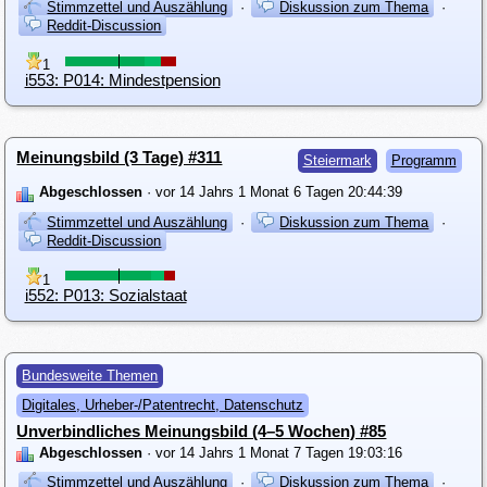
Stimmzettel und Auszählung
·
Diskussion zum Thema
·
Reddit-Discussion
1
i553: P014: Mindestpension
Meinungsbild (3 Tage) #311
Steiermark
Programm
Abgeschlossen
· vor 14 Jahrs 1 Monat 6 Tagen 20:44:39
Stimmzettel und Auszählung
·
Diskussion zum Thema
·
Reddit-Discussion
1
i552: P013: Sozialstaat
Bundesweite Themen
Digitales, Urheber-/Patentrecht, Datenschutz
Unverbindliches Meinungsbild (4–5 Wochen) #85
Abgeschlossen
· vor 14 Jahrs 1 Monat 7 Tagen 19:03:16
Stimmzettel und Auszählung
·
Diskussion zum Thema
·