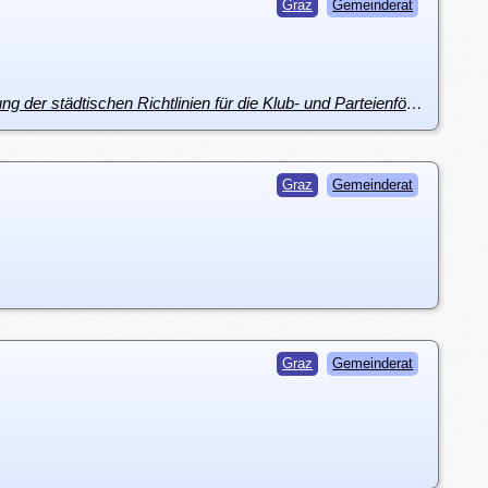
Graz
Gemeinderat
i6418: dA - Grüne - Zeitschrift „Der Uhrturm“ Prüfung möglicher strafrechtlicher Verstöße und Adaptierung der städtischen Richtlinien für die Klub- und Parteienförderung
Graz
Gemeinderat
Graz
Gemeinderat