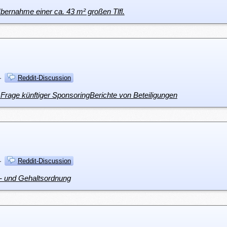
bernahme einer ca. 43 m² großen Tlfl.
·
Reddit-Discussion
r Frage künftiger SponsoringBerichte von Beteiligungen
·
Reddit-Discussion
st- und Gehaltsordnung