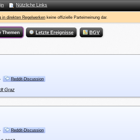
in
Nützliche Links
 in direkten Regelwerken
keine offizielle Parteimeinung dar.
e Themen
Letzte Ereignisse
BGV
·
Reddit-Discussion
dt Graz
·
Reddit-Discussion