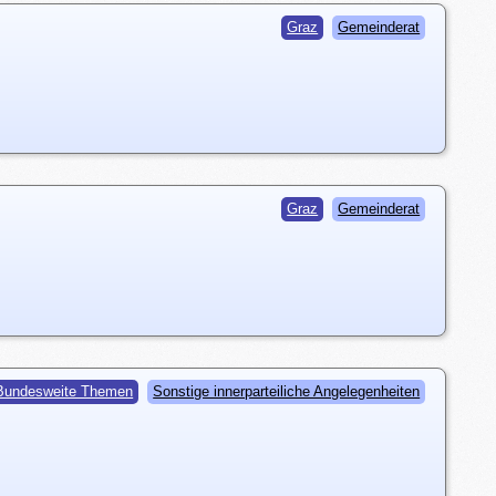
Graz
Gemeinderat
Graz
Gemeinderat
Bundesweite Themen
Sonstige innerparteiliche Angelegenheiten