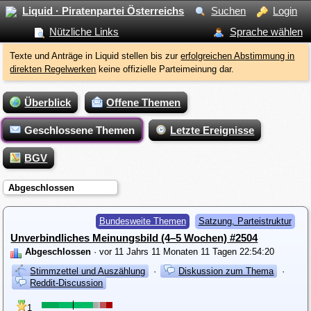
Liquid · Piratenpartei Österreichs
Suchen
Login
Nützliche Links
Sprache wählen
Texte und Anträge in Liquid stellen bis zur
erfolgreichen Abstimmung in
direkten Regelwerken
keine offizielle Parteimeinung dar.
Überblick
Offene Themen
Geschlossene Themen
Letzte Ereignisse
BGV
Abgeschlossen
Bundesweite Themen
Satzung, Parteistruktur
Unverbindliches Meinungsbild (4–5 Wochen) #2504
Abgeschlossen
· vor 11 Jahrs 11 Monaten 11 Tagen 22:54:20
Stimmzettel und Auszählung
·
Diskussion zum Thema
·
Reddit-Discussion
1