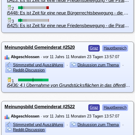
i5423: Es ist Zeit für eine neue Friedensbewegung - die Piraten sollten sich an die Spitze der Bewegung stellen
2
i5448: Es ist Zeit für eine neue Bürgerrechtsbewegung - die Piraten sollten die Chance wahrnehmen!
3
i5425: Es ist Zeit für eine neue Friedensbewegung - die Piratenpartei sollte ihren Beitrag dazu leisten
Meinungsbild Gemeinderat #2520
Graz
Hauptbereich
Abgeschlossen
· vor 11 Jahrs 11 Monaten 23 Tagen 13:57:07
Stimmzettel und Auszählung
·
Diskussion zum Thema
·
Reddit-Discussion
1
i5436: 4.) Übernahme von Grundstücksflächen in das öffentliche Gut
Meinungsbild Gemeinderat #2522
Graz
Hauptbereich
Abgeschlossen
· vor 11 Jahrs 11 Monaten 23 Tagen 13:57:07
Stimmzettel und Auszählung
·
Diskussion zum Thema
·
Reddit-Discussion