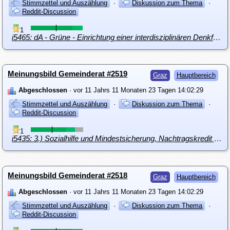
Stimmzettel und Auszählung
·
Diskussion zum Thema
·
Reddit-Discussion
1
i5465: dA - Grüne - Einrichtung einer interdisziplinären Denkfabrik in Reininghaus
Meinungsbild Gemeinderat #2519
Graz
Hauptbereich
Abgeschlossen
· vor 11 Jahrs 11 Monaten 23 Tagen 14:02:29
Stimmzettel und Auszählung
·
Diskussion zum Thema
·
Reddit-Discussion
1
i5435: 3.) Sozialhilfe und Mindestsicherung, Nachtragskredit über € 8.500.000,-- und Eckwert-Aufstockung über € 2,900.000
Meinungsbild Gemeinderat #2518
Graz
Hauptbereich
Abgeschlossen
· vor 11 Jahrs 11 Monaten 23 Tagen 14:02:29
Stimmzettel und Auszählung
·
Diskussion zum Thema
·
Reddit-Discussion