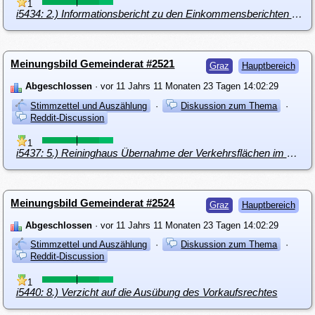
1
i5434: 2.) Informationsbericht zu den Einkommensberichten 2013 von Magistrat, Holding und GBG
Meinungsbild Gemeinderat #2521
Graz
Hauptbereich
Abgeschlossen
· vor 11 Jahrs 11 Monaten 23 Tagen 14:02:29
Stimmzettel und Auszählung
·
Diskussion zum Thema
·
Reddit-Discussion
1
i5437: 5.) Reininghaus Übernahme der Verkehrsflächen im Gesamtausmaß von ca. 90.747 m²
Meinungsbild Gemeinderat #2524
Graz
Hauptbereich
Abgeschlossen
· vor 11 Jahrs 11 Monaten 23 Tagen 14:02:29
Stimmzettel und Auszählung
·
Diskussion zum Thema
·
Reddit-Discussion
1
i5440: 8.) Verzicht auf die Ausübung des Vorkaufsrechtes