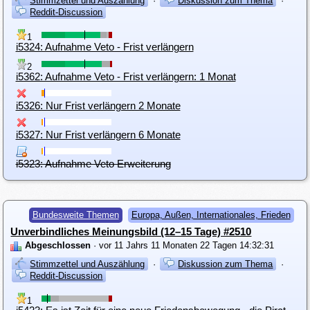
Stimmzettel und Auszählung
·
Diskussion zum Thema
·
Reddit-Discussion
1
i5324: Aufnahme Veto - Frist verlängern
2
i5362: Aufnahme Veto - Frist verlängern: 1 Monat
i5326: Nur Frist verlängern 2 Monate
i5327: Nur Frist verlängern 6 Monate
i5323: Aufnahme Veto Erweiterung
Bundesweite Themen
Europa, Außen, Internationales, Frieden
Unverbindliches Meinungsbild (12–15 Tage) #2510
Abgeschlossen
· vor 11 Jahrs 11 Monaten 22 Tagen 14:32:31
Stimmzettel und Auszählung
·
Diskussion zum Thema
·
Reddit-Discussion
1