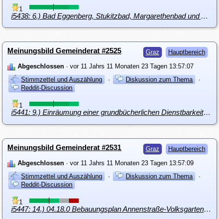
1
i5438: 6.) Bad Eggenberg, Stukitzbad, Margarethenbad und Augartenbad Pachtverträge
Meinungsbild Gemeinderat #2525
Graz
Hauptbereich
Abgeschlossen
· vor 11 Jahrs 11 Monaten 23 Tagen 13:57:07
Stimmzettel und Auszählung
·
Diskussion zum Thema
·
Reddit-Discussion
1
i5441: 9.) Einräumung einer grundbücherlichen Dienstbarkeit des Gehens und Fahrens
Meinungsbild Gemeinderat #2531
Graz
Hauptbereich
Abgeschlossen
· vor 11 Jahrs 11 Monaten 23 Tagen 13:57:09
Stimmzettel und Auszählung
·
Diskussion zum Thema
·
Reddit-Discussion
1
i5447: 14.) 04.18.0 Bebauungsplan Annenstraße-Volksgartenstraße- Strauchergasse