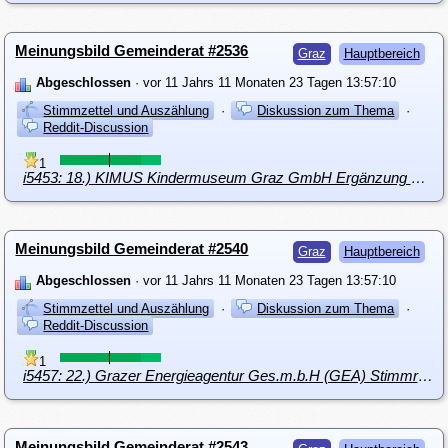
Meinungsbild Gemeinderat #2536
Graz
Hauptbereich
Abgeschlossen
· vor 11 Jahrs 11 Monaten 23 Tagen 13:57:10
Stimmzettel und Auszählung
·
Diskussion zum Thema
·
Reddit-Discussion
1
i5453: 18.) KIMUS Kindermuseum Graz GmbH Ergänzung zum Ergebnisabführungsvertrag vom 17.3.2014, Sondergesellschafterzuschuss € 65.000,--
Meinungsbild Gemeinderat #2540
Graz
Hauptbereich
Abgeschlossen
· vor 11 Jahrs 11 Monaten 23 Tagen 13:57:10
Stimmzettel und Auszählung
·
Diskussion zum Thema
·
Reddit-Discussion
1
i5457: 22.) Grazer Energieagentur Ges.m.b.H (GEA) Stimmrechtsermächtigung - Wechsel im Aufsichtsrat; Umlaufbeschluss
Meinungsbild Gemeinderat #2543