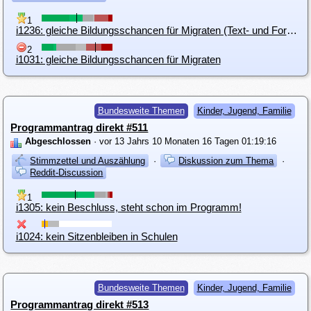
1
i1236: gleiche Bildungsschancen für Migraten (Text- und Formatierungsverbesserung)
2
i1031: gleiche Bildungsschancen für Migraten
Bundesweite Themen
Kinder, Jugend, Familie
Programmantrag direkt #511
Abgeschlossen
· vor 13 Jahrs 10 Monaten 16 Tagen 01:19:16
Stimmzettel und Auszählung
·
Diskussion zum Thema
·
Reddit-Discussion
1
i1305: kein Beschluss, steht schon im Programm!
i1024: kein Sitzenbleiben in Schulen
Bundesweite Themen
Kinder, Jugend, Familie
Programmantrag direkt #513