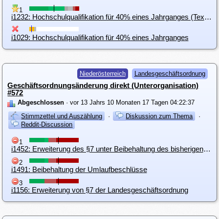
1
i1232: Hochschulqualifikation für 40% eines Jahrganges (Text- und Formatierungsverbesserung)
i1029: Hochschulqualifikation für 40% eines Jahrganges
Niederösterreich
Landesgeschäftsordnung
Geschäftsordnungsänderung direkt (Unterorganisation)
#572
Abgeschlossen
· vor 13 Jahrs 10 Monaten 17 Tagen 04:22:37
Stimmzettel und Auszählung
·
Diskussion zum Thema
·
Reddit-Discussion
1
i1452: Erweiterung des §7 unter Beibehaltung des bisherigen Umlaufbeschlusses
2
i1491: Beibehaltung der Umlaufbeschlüsse
3
i1156: Erweiterung von §7 der Landesgeschäftsordnung