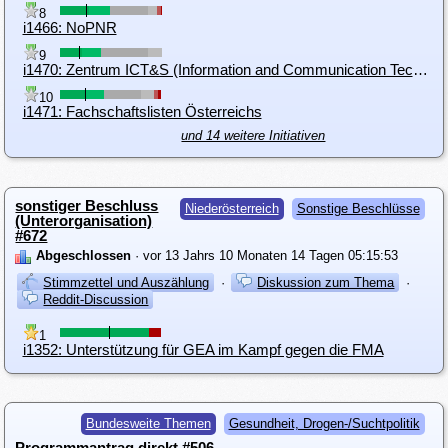
8
i1466: NoPNR
9
i1470: Zentrum ICT&S (Information and Communication Technologies & Society)
10
i1471: Fachschaftslisten Österreichs
und 14 weitere Initiativen
sonstiger Beschluss
Niederösterreich
Sonstige Beschlüsse
(Unterorganisation)
#672
Abgeschlossen
· vor 13 Jahrs 10 Monaten 14 Tagen 05:15:53
Stimmzettel und Auszählung
·
Diskussion zum Thema
·
Reddit-Discussion
1
i1352: Unterstützung für GEA im Kampf gegen die FMA
Bundesweite Themen
Gesundheit, Drogen-/Suchtpolitik
Programmantrag direkt #506