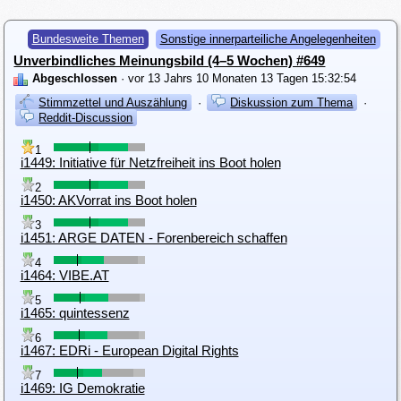
Bundesweite Themen
Sonstige innerparteiliche Angelegenheiten
Unverbindliches Meinungsbild (4–5 Wochen) #649
Abgeschlossen
· vor 13 Jahrs 10 Monaten 13 Tagen 15:32:54
Stimmzettel und Auszählung
·
Diskussion zum Thema
·
Reddit-Discussion
1
i1449: Initiative für Netzfreiheit ins Boot holen
2
i1450: AKVorrat ins Boot holen
3
i1451: ARGE DATEN - Forenbereich schaffen
4
i1464: VIBE.AT
5
i1465: quintessenz
6
i1467: EDRi - European Digital Rights
7
i1469: IG Demokratie