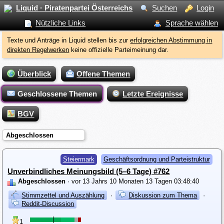
Liquid · Piratenpartei Österreichs
Suchen
Login
Nützliche Links
Sprache wählen
Texte und Anträge in Liquid stellen bis zur
erfolgreichen Abstimmung in
direkten Regelwerken
keine offizielle Parteimeinung dar.
Überblick
Offene Themen
Geschlossene Themen
Letzte Ereignisse
BGV
Abgeschlossen
Steiermark
Geschäftsordnung und Parteistruktur
Unverbindliches Meinungsbild (5–6 Tage) #762
Abgeschlossen
· vor 13 Jahrs 10 Monaten 13 Tagen 03:48:40
Stimmzettel und Auszählung
·
Diskussion zum Thema
·
Reddit-Discussion
1