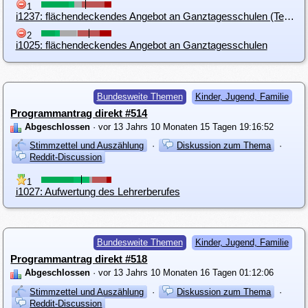
1
i1237: flächendeckendes Angebot an Ganztagesschulen (Text- und Formatierungsverbesserung)
2
i1025: flächendeckendes Angebot an Ganztagesschulen
Bundesweite Themen
Kinder, Jugend, Familie
Programmantrag direkt #514
Abgeschlossen
· vor 13 Jahrs 10 Monaten 15 Tagen 19:16:52
Stimmzettel und Auszählung
·
Diskussion zum Thema
·
Reddit-Discussion
1
i1027: Aufwertung des Lehrerberufes
Bundesweite Themen
Kinder, Jugend, Familie
Programmantrag direkt #518
Abgeschlossen
· vor 13 Jahrs 10 Monaten 16 Tagen 01:12:06
Stimmzettel und Auszählung
·
Diskussion zum Thema
·
Reddit-Discussion