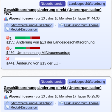
Niederösterreich
Landesgeschäftsordnung
Geschäftsordnungsänderung direkt (Unterorganisation)
#571
Abgeschlossen
· vor 13 Jahrs 10 Monaten 17 Tagen 04:44:30
Stimmzettel und Auszählung
·
Diskussion zum Thema
·
Reddit-Discussion
1
i1155: Änderung von §13 der Landesgeschäftsordnung
2
i1492: Umbennenung Mißtrauensantrag
i1441: Änderung von §13 der LGF
Niederösterreich
Landesgeschäftsordnung
Geschäftsordnungsänderung direkt (Unterorganisation)
#570
Abgeschlossen
· vor 13 Jahrs 10 Monaten 17 Tagen 05:25:06
Stimmzettel und Auszählung
·
Diskussion zum Thema
·
Reddit-Discussion