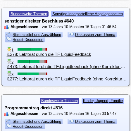
Bundesweite Themen
Sonstige innerparteiliche Angelegenheiten
sonstiger direkter Beschluss #640
Abgeschlossen
· vor 13 Jahrs 10 Monaten 16 Tagen 01:46:54
Stimmzettel und Auszählung
·
Diskussion zum Thema
·
Reddit-Discussion
1
i1278: Lektorat durch die TF LiquidFeedback
2
i1473: Lektorat furch die TF:Liquidfeedback (ohne Korrektur der Wortwahl)
3
i1277: Lektorat durch die TF LiquidFeedback (ohne Korrektur der Wortwahl und der Satzanfänge)
Bundesweite Themen
Kinder, Jugend, Familie
Programmantrag direkt #516
Abgeschlossen
· vor 13 Jahrs 10 Monaten 16 Tagen 03:57:47
Stimmzettel und Auszählung
·
Diskussion zum Thema
·
Reddit-Discussion