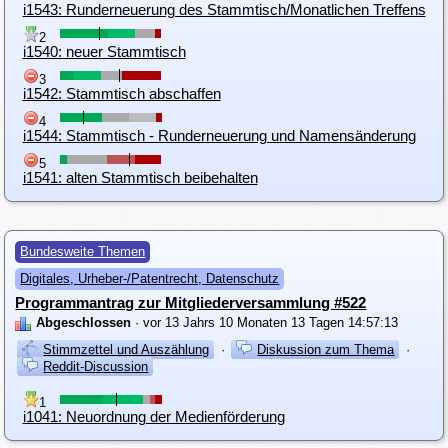
i1543: Runderneuerung des Stammtisch/Monatlichen Treffens
2
i1540: neuer Stammtisch
3
i1542: Stammtisch abschaffen
4
i1544: Stammtisch - Runderneuerung und Namensänderung
5
i1541: alten Stammtisch beibehalten
Bundesweite Themen
Digitales, Urheber-/Patentrecht, Datenschutz
Programmantrag zur Mitgliederversammlung #522
Abgeschlossen
· vor 13 Jahrs 10 Monaten 13 Tagen 14:57:13
Stimmzettel und Auszählung
·
Diskussion zum Thema
·
Reddit-Discussion
1
i1041: Neuordnung der Medienförderung