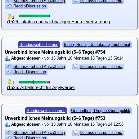
Stimmzettel und Auszählung
·
Diskussion zum Thema
·
Reddit-Discussion
1
i1526: lokalen und nachhaltigen Energieversorgung
Bundesweite Themen
Innen, Recht, Demokratie, Sicherheit
Unverbindliches Meinungsbild (5–6 Tage) #754
Abgeschlossen
· vor 13 Jahrs 10 Monaten 15 Tagen 13:59:14
Stimmzettel und Auszählung
·
Diskussion zum Thema
·
Reddit-Discussion
1
i1525: Arbeitsrecht für Asylwerber
Bundesweite Themen
Gesundheit, Drogen-/Suchtpolitik
Unverbindliches Meinungsbild (5–6 Tage) #753
Abgeschlossen
· vor 13 Jahrs 10 Monaten 15 Tagen 14:12:56
Stimmzettel und Auszählung
·
Diskussion zum Thema
·
Reddit-Discussion