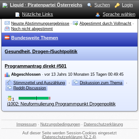
Liquid · Piratenpartei Österreichs
Suchen
Login
Nützliche Links
Sprache wählen
Neuste Abstimmungsergebnisse
·
Abgestimmt durch Vollmacht
·
Noch nicht abgestimmt
Bundesweite Themen
Gesundheit, Drogen-/Suchtpolitik
Programmantrag direkt #501
Abgeschlossen
· vor 13 Jahrs 10 Monaten 15 Tagen 00:49:45
Stimmzettel und Auszählung
·
Diskussion zum Thema
·
Reddit-Discussion
1
i1002: Neuformulierung Programmpunkt Drogenpolitik
Impressum
·
Nutzungsbedingungen
·
Datenschutzerklärung
Auf dieser Seite werden Session-Cookies eingesetzt
(
Datenschutzerklärung §2.2.4
).