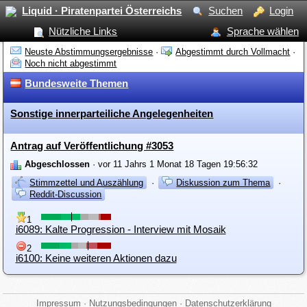
Liquid · Piratenpartei Österreichs
Suchen
Login
Nützliche Links
Sprache wählen
Neuste Abstimmungsergebnisse
·
Abgestimmt durch Vollmacht
·
Noch nicht abgestimmt
Bundesweite Themen
Sonstige innerparteiliche Angelegenheiten
Antrag auf Veröffentlichung #3053
Abgeschlossen
· vor 11 Jahrs 1 Monat 18 Tagen 19:56:32
Stimmzettel und Auszählung
·
Diskussion zum Thema
·
Reddit-Discussion
1
i6089: Kalte Progression - Interview mit Mosaik
2
i6100: Keine weiteren Aktionen dazu
Impressum
·
Nutzungsbedingungen
·
Datenschutzerklärung