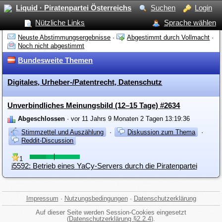
Liquid · Piratenpartei Österreichs
Suchen
Login
Nützliche Links
Sprache wählen
Neuste Abstimmungsergebnisse
·
Abgestimmt durch Vollmacht
·
Noch nicht abgestimmt
Bundesweite Themen
Digitales, Urheber-/Patentrecht, Datenschutz
Unverbindliches Meinungsbild (12–15 Tage) #2634
Abgeschlossen
· vor 11 Jahrs 9 Monaten 2 Tagen 13:19:36
Stimmzettel und Auszählung
·
Diskussion zum Thema
·
Reddit-Discussion
1
i5592: Betrieb eines YaCy-Servers durch die Piratenpartei
Impressum
·
Nutzungsbedingungen
·
Datenschutzerklärung
Auf dieser Seite werden Session-Cookies eingesetzt
(
Datenschutzerklärung §2.2.4
).