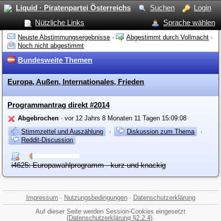
Liquid · Piratenpartei Österreichs
Suchen
Login
Nützliche Links
Sprache wählen
Neuste Abstimmungsergebnisse
·
Abgestimmt durch Vollmacht
·
Noch nicht abgestimmt
Bundesweite Themen
Europa, Außen, Internationales, Frieden
Programmantrag direkt #2014
Abgebrochen
· vor 12 Jahrs 8 Monaten 11 Tagen 15:09:08
Stimmzettel und Auszählung
·
Diskussion zum Thema
·
Reddit-Discussion
i4625: Europawahlprogramm - kurz und knackig
Impressum
·
Nutzungsbedingungen
·
Datenschutzerklärung
Auf dieser Seite werden Session-Cookies eingesetzt
(
Datenschutzerklärung §2.2.4
).