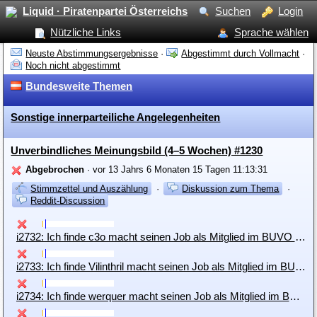
Liquid · Piratenpartei Österreichs
Suchen
Login
Nützliche Links
Sprache wählen
Neuste Abstimmungsergebnisse
·
Abgestimmt durch Vollmacht
·
Noch nicht abgestimmt
Bundesweite Themen
Sonstige innerparteiliche Angelegenheiten
Unverbindliches Meinungsbild (4–5 Wochen) #1230
Abgebrochen
· vor 13 Jahrs 6 Monaten 15 Tagen 11:13:31
Stimmzettel und Auszählung
·
Diskussion zum Thema
·
Reddit-Discussion
i2732: Ich finde c3o macht seinen Job als Mitglied im BUVO sehr gut.
i2733: Ich finde Vilinthril macht seinen Job als Mitglied im BUVO sehr gut.
i2734: Ich finde werquer macht seinen Job als Mitglied im BUVO sehr gut.