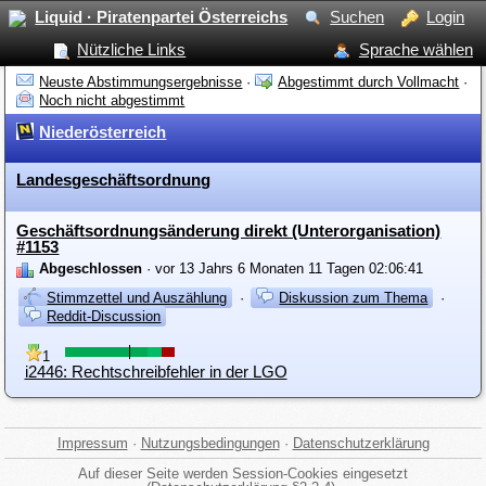
Liquid · Piratenpartei Österreichs
Suchen
Login
Nützliche Links
Sprache wählen
Neuste Abstimmungsergebnisse
·
Abgestimmt durch Vollmacht
·
Noch nicht abgestimmt
Niederösterreich
Landesgeschäftsordnung
Geschäftsordnungsänderung direkt (Unterorganisation)
#1153
Abgeschlossen
· vor 13 Jahrs 6 Monaten 11 Tagen 02:06:41
Stimmzettel und Auszählung
·
Diskussion zum Thema
·
Reddit-Discussion
1
i2446: Rechtschreibfehler in der LGO
Impressum
·
Nutzungsbedingungen
·
Datenschutzerklärung
Auf dieser Seite werden Session-Cookies eingesetzt