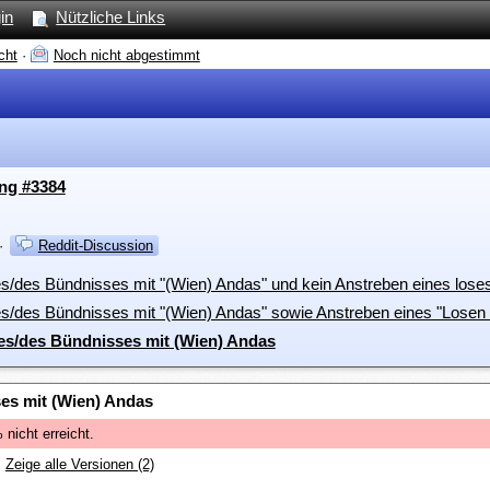
in
Nützliche Links
cht
·
Noch nicht abgestimmt
ung #3384
·
Reddit-Discussion
es/des Bündnisses mit "(Wien) Andas" und kein Anstreben eines los
es/des Bündnisses mit "(Wien) Andas" sowie Anstreben eines "Losen
ges/des Bündnisses mit (Wien) Andas
ses mit (Wien) Andas
nicht erreicht.
Zeige alle Versionen (2)