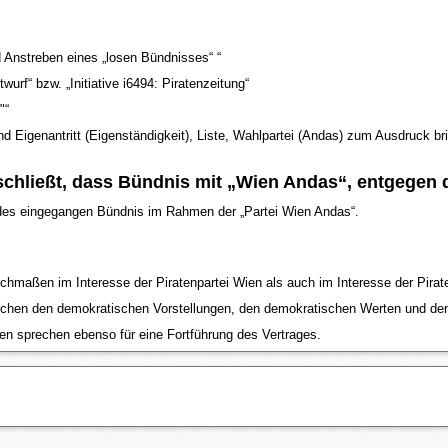
d Anstreben eines „losen Bündnisses“ “
twurf“ bzw. „Initiative i6494: Piratenzeitung“
"“
end Eigenantritt (Eigenständigkeit), Liste, Wahlpartei (Andas) zum Ausdruck br
chließt, dass Bündnis mit „Wien Andas“, entgegen 
g des eingegangen Bündnis im Rahmen der „Partei Wien Andas“.
eichmaßen im Interesse der Piratenpartei Wien als auch im Interesse der Pirat
hen den demokratischen Vorstellungen, den demokratischen Werten und den d
en sprechen ebenso für eine Fortführung des Vertrages.