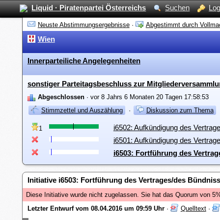
Liquid · Piratenpartei Österreichs
Suchen
Log
Neuste Abstimmungsergebnisse
·
Abgestimmt durch Vollma
Wien
Innerparteiliche Angelegenheiten
sonstiger Parteitagsbeschluss zur Mitgliederversamml
Abgeschlossen
· vor 8 Jahrs 6 Monaten 20 Tagen 17:58:53
Stimmzettel und Auszählung
·
Diskussion zum Thema
i6502: Aufkündigung des Vertrag
1
i6501: Aufkündigung des Vertrag
i6503: Fortführung des Vertra
Initiative i6503: Fortführung des Vertrages/des Bündnis
Diese Initiative wurde nicht zugelassen. Sie hat das Quorum von 5% 
Letzter Entwurf vom 08.04.2016 um 09:59 Uhr
·
Quelltext
·