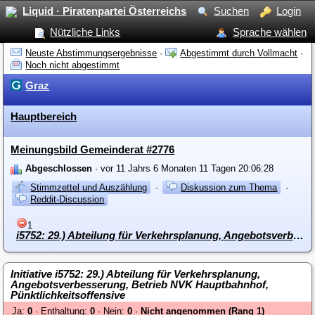
Liquid · Piratenpartei Österreichs
Suchen
Login
Nützliche Links
Sprache wählen
Neuste Abstimmungsergebnisse
·
Abgestimmt durch Vollmacht
·
Noch nicht abgestimmt
Graz
Hauptbereich
Meinungsbild Gemeinderat #2776
Abgeschlossen
· vor 11 Jahrs 6 Monaten 11 Tagen 20:06:28
Stimmzettel und Auszählung
·
Diskussion zum Thema
·
Reddit-Discussion
1
i5752: 29.) Abteilung für Verkehrsplanung, Angebotsverbesserung, Betrieb NVK Hauptbahnhof, Pünktlichkeitsoffensive
Initiative i5752: 29.) Abteilung für Verkehrsplanung,
Angebotsverbesserung, Betrieb NVK Hauptbahnhof,
Pünktlichkeitsoffensive
Ja:
0
· Enthaltung:
0
· Nein:
0
·
Nicht angenommen (Rang 1)