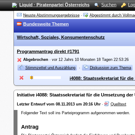
Liquid · Piratenpartei Österreichs
Suchen
Log
Neuste Abstimmungsergebnisse
·
Abgestimmt durch Vollma
Bundesweite Themen
Wirtschaft, Soziales, Konsumentenschutz
Programmantrag direkt #1791
Abgebrochen
· vor 12 Jahrs 10 Monaten 18 Tagen 22:53:26
Stimmzettel und Auszählung
·
Diskussion zum Thema
i4088: Staatssekretariat für 
Initiative i4088: Staatssekretariat für die Umsetzung d
Letzter Entwurf vom 08.11.2013 um 20:16 Uhr
·
Quelltext
Folgender Text soll ins Parteiprogramm aufgenommen werden.
Antrag