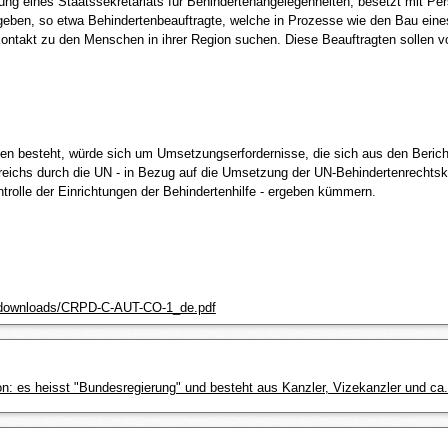
tzung eines Staatssekretariats für Behindertenangelegenheiten, besetzt mit P
eben, so etwa Behindertenbeauftragte, welche in Prozesse wie den Bau eine
Kontakt zu den Menschen in ihrer Region suchen. Diese Beauftragten sollen 
gen besteht, würde sich um Umsetzungserfordernisse, die sich aus den Beri
reichs durch die UN - in Bezug auf die Umsetzung der UN-Behindertenrechtsk
trolle der Einrichtungen der Behindertenhilfe - ergeben kümmern.
at/downloads/CRPD-C-AUT-CO-1_de.pdf
hon: es heisst "Bundesregierung" und besteht aus Kanzler, Vizekanzler und ca. 