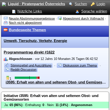
Liquid · Piratenpartei Österreichs
Suchen
Login
Nützliche Links
Sprache wählen
Neuste Abstimmungsergebnisse
·
Abgestimmt durch Vollmacht
·
Noch nicht abgestimmt
Bundesweite Themen
Umwelt, Tierschutz, Verkehr, Energie
Programmantrag direkt #1622
Abgeschlossen
· vor 12 Jahrs 10 Monaten 26 Tagen 06:42:52
Stimmzettel und Auszählung
·
Diskussion zum Thema
·
Reddit-Discussion
1
i3595: Erhalt von alten und seltenen Obst- und Gemüsesorten
Initiative i3595: Erhalt von alten und seltenen Obst- und
Gemüsesorten
Ja:
65 (86%)
· Enthaltung:
0
· Nein:
11 (14%)
·
Angenommen