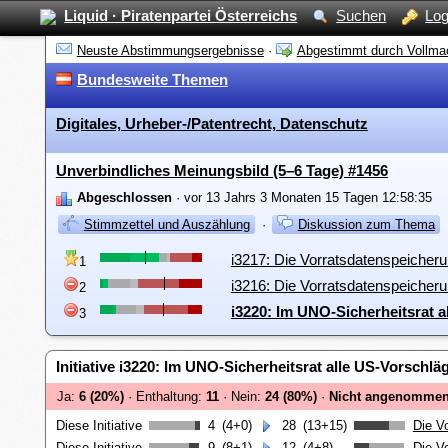
Liquid · Piratenpartei Österreichs
Suchen
Log
Neuste Abstimmungsergebnisse
·
Abgestimmt durch Vollma
Bundesweite Themen
Digitales, Urheber-/Patentrecht, Datenschutz
Unverbindliches Meinungsbild (5–6 Tage) #1456
Abgeschlossen
· vor 13 Jahrs 3 Monaten 15 Tagen 12:58:35
Stimmzettel und Auszählung
·
Diskussion zum Thema
i3217: Die Vorratsdatenspeicher
1
i3216: Die Vorratsdatenspeicheru
2
i3220: Im UNO-Sicherheitsrat 
3
Initiative i3220: Im UNO-Sicherheitsrat alle US-Vorsch
Ja:
6 (20%)
· Enthaltung:
11
· Nein:
24 (80%)
·
Nicht angenommen
Diese Initiative
4
(4+0)
28
(13+15)
Die V
Diese Initiative
9
(8+1)
12
(4+8)
Die V