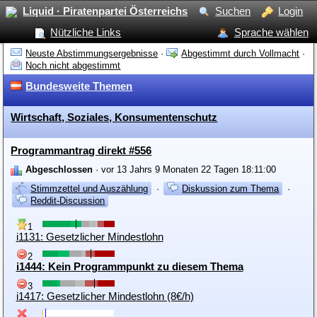
Liquid · Piratenpartei Österreichs
Suchen
Login
Nützliche Links
Sprache wählen
Neuste Abstimmungsergebnisse
·
Abgestimmt durch Vollmacht
·
Noch nicht abgestimmt
Bundesweite Themen
Wirtschaft, Soziales, Konsumentenschutz
Programmantrag direkt #556
Abgeschlossen
· vor 13 Jahrs 9 Monaten 22 Tagen 18:11:00
Stimmzettel und Auszählung
·
Diskussion zum Thema
·
Reddit-Discussion
1
i1131: Gesetzlicher Mindestlohn
2
i1444: Kein Programmpunkt zu diesem Thema
3
i1417: Gesetzlicher Mindestlohn (8€/h)