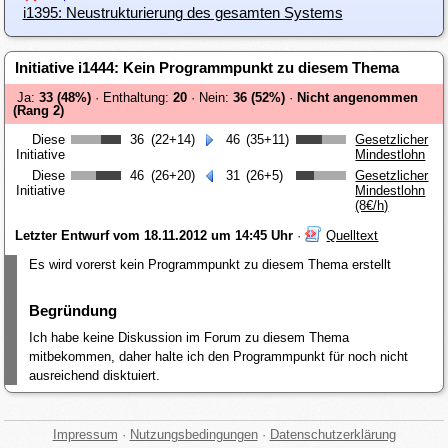
i1395: Neustrukturierung des gesamten Systems
Initiative i1444: Kein Programmpunkt zu diesem Thema
Ja:
33 (48%)
· Enthaltung:
20
· Nein:
36 (52%)
·
Nicht angenommen
(Rang 2)
Diese
36
(22+14)
46
(35+11)
Gesetzlicher
Initiative
Mindestlohn
Diese
46
(26+20)
31
(26+5)
Gesetzlicher
Initiative
Mindestlohn
(8€/h)
Letzter Entwurf vom 18.11.2012 um 14:45 Uhr
·
Quelltext
Es wird vorerst kein Programmpunkt zu diesem Thema erstellt
Begründung
Ich habe keine Diskussion im Forum zu diesem Thema
mitbekommen, daher halte ich den Programmpunkt für noch nicht
ausreichend disktuiert.
Impressum
·
Nutzungsbedingungen
·
Datenschutzerklärung