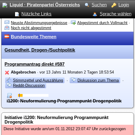
Liquid · Piratenpartei Österreichs
Suchen
Login
Nützliche Links
Sprache wählen
Neuste Abstimmungsergebnisse
·
Abgestimmt durch Vollmacht
·
Noch nicht abgestimmt
Bundesweite Themen
Gesundheit, Drogen-/Suchtpolitik
Programmantrag direkt #597
Abgebrochen
· vor 13 Jahrs 11 Monaten 2 Tagen 18:53:54
Stimmzettel und Auszählung
·
Diskussion zum Thema
·
Reddit-Discussion
i1200: Neuformulierung Programmpunkt Drogenpolitik
Initiative i1200: Neuformulierung Programmpunkt
Drogenpolitik
Diese Initiative wurde am/um 01.11.2012 23:07:47 Uhr zurückgezogen