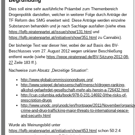
Begründung
Dies soll eine sehr ausführliche Präambel zum Themenbereich
Drogenpolitik darstellen, welcher in weiterer Folge durch Anträge der
TF Reform des SMG erweitert wird. Diese Anträge werden einzelne
Substanzen behandeln und je nach Sachlage ausfallen (siehe etwa
https://lqfb.piratenpartei.at/issue/show/131.html
und
https://lqfb.piratenpartei.at/initiative/show/351.html
zu Cannabis).
Der bisherige Text war dieser hier, wobei der auf Basis des BV-
Beschlusses vom 27. August 2012 wegen unklarer Beschließung
entfernt wurde (siehe
https://ppoe.piratenpad.de/BV-Sitzung-2012-08-
27
Zeile 183 ff.).
Nachweise zum Absatz „Derzeitige Situation“:
http://www.globalcommissionondrugs.org/
http://www.spiegel.de/wissenschaft/mensch/drogen-ranking-
alkohol-gefaehrdet-gesellschaft-mehr-als-heroin-a-726432.html
http://cup.columbia.edu/book/978-0-231-14692-0/the-risks-of-
prescription-drugs
http://www.unodc.org/unodc/en/frontpage/2011/November/organiz
crime-and-drug-trafficking-major-threats-to-international-peace-
and-security.html
Wurde als Meinungsbild unter
https://lqfb.piratenpartei.at/initiative/show/453.html
schon 50:2:4