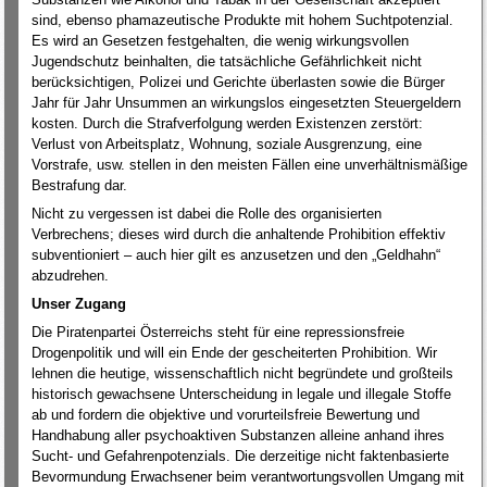
sind, ebenso phamazeutische Produkte mit hohem Suchtpotenzial.
Es wird an Gesetzen festgehalten, die wenig wirkungsvollen
Jugendschutz beinhalten, die tatsächliche Gefährlichkeit nicht
berücksichtigen, Polizei und Gerichte überlasten sowie die Bürger
Jahr für Jahr Unsummen an wirkungslos eingesetzten Steuergeldern
kosten. Durch die Strafverfolgung werden Existenzen zerstört:
Verlust von Arbeitsplatz, Wohnung, soziale Ausgrenzung, eine
Vorstrafe, usw. stellen in den meisten Fällen eine unverhältnismäßige
Bestrafung dar.
Nicht zu vergessen ist dabei die Rolle des organisierten
Verbrechens; dieses wird durch die anhaltende Prohibition effektiv
subventioniert – auch hier gilt es anzusetzen und den „Geldhahn“
abzudrehen.
Unser Zugang
Die Piratenpartei Österreichs steht für eine repressionsfreie
Drogenpolitik und will ein Ende der gescheiterten Prohibition. Wir
lehnen die heutige, wissenschaftlich nicht begründete und großteils
historisch gewachsene Unterscheidung in legale und illegale Stoffe
ab und fordern die objektive und vorurteilsfreie Bewertung und
Handhabung aller psychoaktiven Substanzen alleine anhand ihres
Sucht- und Gefahrenpotenzials. Die derzeitige nicht faktenbasierte
Bevormundung Erwachsener beim verantwortungsvollen Umgang mit