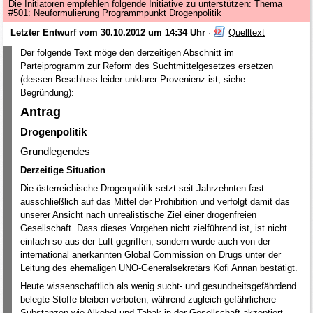
Die Initiatoren empfehlen folgende Initiative zu unterstützen:
Thema
#501: Neuformulierung Programmpunkt Drogenpolitik
Letzter Entwurf vom 30.10.2012 um 14:34 Uhr
·
Quelltext
Der folgende Text möge den derzeitigen Abschnitt im
Parteiprogramm zur Reform des Suchtmittelgesetzes ersetzen
(dessen Beschluss leider unklarer Provenienz ist, siehe
Begründung):
Antrag
Drogenpolitik
Grundlegendes
Derzeitige Situation
Die österreichische Drogenpolitik setzt seit Jahrzehnten fast
ausschließlich auf das Mittel der Prohibition und verfolgt damit das
unserer Ansicht nach unrealistische Ziel einer drogenfreien
Gesellschaft. Dass dieses Vorgehen nicht zielführend ist, ist nicht
einfach so aus der Luft gegriffen, sondern wurde auch von der
international anerkannten Global Commission on Drugs unter der
Leitung des ehemaligen UNO-Generalsekretärs Kofi Annan bestätigt.
Heute wissenschaftlich als wenig sucht- und gesundheitsgefährdend
belegte Stoffe bleiben verboten, während zugleich gefährlichere
Substanzen wie Alkohol und Tabak in der Gesellschaft akzeptiert