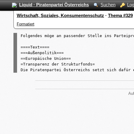
Liquid · Piratenpartei Österreichs
Suchen
Log
Wirtschaft, Soziales, Konsumentenschutz
·
Thema #329
Formatiert
Folgendes möge an passender Stelle ins Parteipro
====Text====

===Außenpolitik===

==Europäische Union==

=Transparenz der Strukturfonds=

Die Piratenpartei Österreichs setzt sich dafür 
Auf