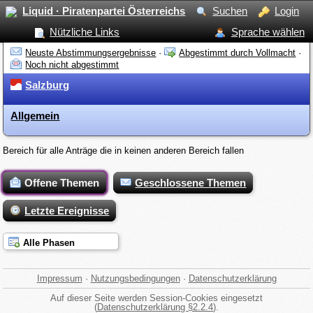
Liquid · Piratenpartei Österreichs
Suchen
Login
Nützliche Links
Sprache wählen
Neuste Abstimmungsergebnisse
·
Abgestimmt durch Vollmacht
·
Noch nicht abgestimmt
Salzburg
Allgemein
Bereich für alle Anträge die in keinen anderen Bereich fallen
Offene Themen
Geschlossene Themen
Letzte Ereignisse
Alle Phasen
Impressum
·
Nutzungsbedingungen
·
Datenschutzerklärung
Auf dieser Seite werden Session-Cookies eingesetzt
(
Datenschutzerklärung §2.2.4
).