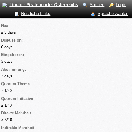
Liquid · Piratenpartei Österreichs
Suchen
Login
Nützliche Links
Sprache wählen
Neu:
≤ 3 days
Diskussion:
6 days
Eingefroren:
3 days
Abstimmung:
3 days
Quorum Thema
≥ 1/40
Quorum Initiative
≥ 1/40
Direkte Mehrheit
> 5/10
Indirekte Mehrheit