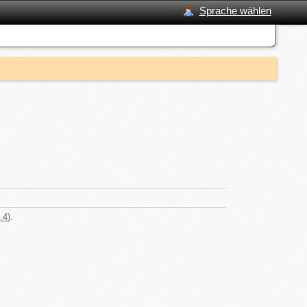
Sprache wählen
.4
).