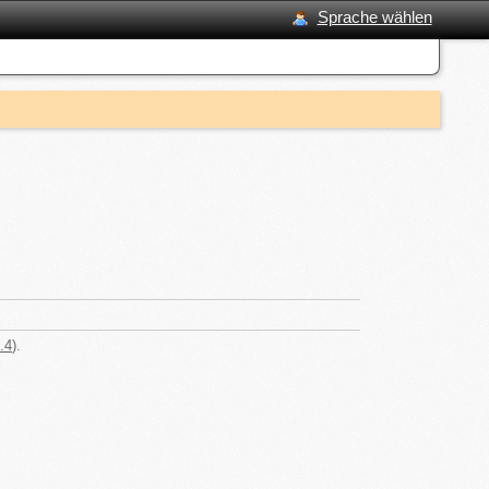
Sprache wählen
.4
).