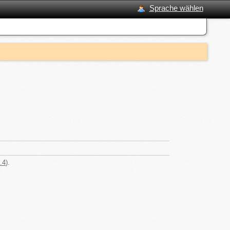
Sprache wählen
.4
).