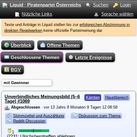
Liquid · Piratenpartei Österreichs
Suchen
Login
Nützliche Links
Sprache wählen
Texte und Anträge in Liquid stellen bis zur
erfolgreichen Abstimmung in
direkten Regelwerken
keine offizielle Parteimeinung dar.
Überblick
Offene Themen
Geschlossene Themen
Letzte Ereignisse
BGV
mit Gewinner
Unverbindliches Meinungsbild (5–6
Kärnten
Hauptbereich
Tage) #1069
Abgeschlossen
· vor 13 Jahrs 8 Monaten 9 Tagen 12:08:58
Stimmzettel und Auszählung
·
Diskussion zum Thema
·
Reddit-Discussion
1
i2231: Ulrichsbergtreffen ablehnen