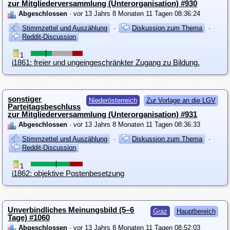
zur Mitgliederversammlung (Unterorganisation) #930
Abgeschlossen
· vor 13 Jahrs 8 Monaten 11 Tagen 08:36:24
Stimmzettel und Auszählung
·
Diskussion zum Thema
·
Reddit-Discussion
1
i1861: freier und ungeingeschränkter Zugang zu Bildung.
sonstiger
Niederösterreich
Zur Vorlage an die LGV
Parteitagsbeschluss
zur Mitgliederversammlung (Unterorganisation) #931
Abgeschlossen
· vor 13 Jahrs 8 Monaten 11 Tagen 08:36:33
Stimmzettel und Auszählung
·
Diskussion zum Thema
·
Reddit-Discussion
1
i1862: objektive Postenbesetzung
Unverbindliches Meinungsbild (5–6
Graz
Hauptbereich
Tage) #1060
Abgeschlossen
· vor 13 Jahrs 8 Monaten 11 Tagen 08:52:03