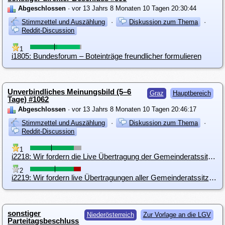
Abgeschlossen
· vor 13 Jahrs 8 Monaten 10 Tagen 20:30:44
Stimmzettel und Auszählung
·
Diskussion zum Thema
·
Reddit-Discussion
1
i1805: Bundesforum – Boteinträge freundlicher formulieren
Unverbindliches Meinungsbild (5–6
Graz
Hauptbereich
Tage) #1062
Abgeschlossen
· vor 13 Jahrs 8 Monaten 10 Tagen 20:46:17
Stimmzettel und Auszählung
·
Diskussion zum Thema
·
Reddit-Discussion
1
i2218: Wir fordern die Live Übertragung der Gemeinderatssitzungen ins Internet.
2
i2219: Wir fordern live Übertragungen aller Gemeinderatssitzungen ins Internet.
sonstiger
Niederösterreich
Zur Vorlage an die LGV
Parteitagsbeschluss