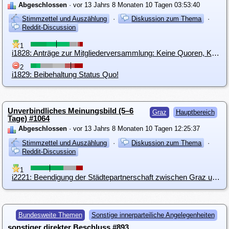
Abgeschlossen
· vor 13 Jahrs 8 Monaten 10 Tagen 03:53:40
Stimmzettel und Auszählung
·
Diskussion zum Thema
·
Reddit-Discussion
1
i1828: Anträge zur Mitgliederversammlung: Keine Quoren, Keine "Neu" Phase
2
i1829: Beibehaltung Status Quo!
Unverbindliches Meinungsbild (5–6
Graz
Hauptbereich
Tage) #1064
Abgeschlossen
· vor 13 Jahrs 8 Monaten 10 Tagen 12:25:37
Stimmzettel und Auszählung
·
Diskussion zum Thema
·
Reddit-Discussion
1
i2221: Beendigung der Städtepartnerschaft zwischen Graz und St. Petersburg
Bundesweite Themen
Sonstige innerparteiliche Angelegenheiten
sonstiger direkter Beschluss #893