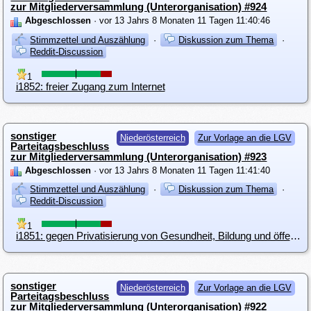
zur Mitgliederversammlung (Unterorganisation) #924
Abgeschlossen
· vor 13 Jahrs 8 Monaten 11 Tagen 11:40:46
Stimmzettel und Auszählung
·
Diskussion zum Thema
·
Reddit-Discussion
1
i1852: freier Zugang zum Internet
sonstiger
Niederösterreich
Zur Vorlage an die LGV
Parteitagsbeschluss
zur Mitgliederversammlung (Unterorganisation) #923
Abgeschlossen
· vor 13 Jahrs 8 Monaten 11 Tagen 11:41:40
Stimmzettel und Auszählung
·
Diskussion zum Thema
·
Reddit-Discussion
1
i1851: gegen Privatisierung von Gesundheit, Bildung und öffentlicher Sicherheit
sonstiger
Niederösterreich
Zur Vorlage an die LGV
Parteitagsbeschluss
zur Mitgliederversammlung (Unterorganisation) #922