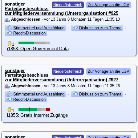
sonstiger
Niederösterreich
Zur Vorlage an die LGV
Parteitagsbeschluss
zur Mitgliederversammlung (Unterorganisation) #925
Abgeschlossen
· vor 13 Jahrs 8 Monaten 11 Tagen 11:35:10
Stimmzettel und Auszählung
·
Diskussion zum Thema
·
Reddit-Discussion
1
i1853: Open Government Data
sonstiger
Niederösterreich
Zur Vorlage an die LGV
Parteitagsbeschluss
zur Mitgliederversammlung (Unterorganisation) #927
Abgeschlossen
· vor 13 Jahrs 8 Monaten 11 Tagen 11:35:26
Stimmzettel und Auszählung
·
Diskussion zum Thema
·
Reddit-Discussion
1
i1855: Gratis Internet Zugänge
sonstiger
Niederösterreich
Zur Vorlage an die LGV