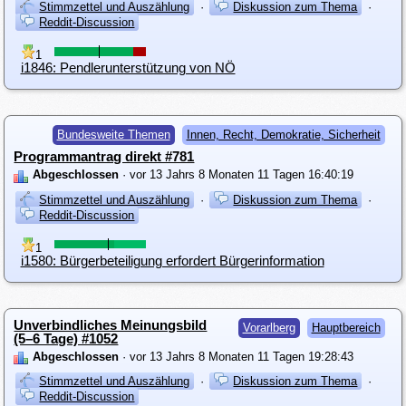
Stimmzettel und Auszählung
·
Diskussion zum Thema
·
Reddit-Discussion
1
i1846: Pendlerunterstützung von NÖ
Bundesweite Themen
Innen, Recht, Demokratie, Sicherheit
Programmantrag direkt #781
Abgeschlossen
· vor 13 Jahrs 8 Monaten 11 Tagen 16:40:19
Stimmzettel und Auszählung
·
Diskussion zum Thema
·
Reddit-Discussion
1
i1580: Bürgerbeteiligung erfordert Bürgerinformation
Unverbindliches Meinungsbild
Vorarlberg
Hauptbereich
(5–6 Tage) #1052
Abgeschlossen
· vor 13 Jahrs 8 Monaten 11 Tagen 19:28:43
Stimmzettel und Auszählung
·
Diskussion zum Thema
·
Reddit-Discussion