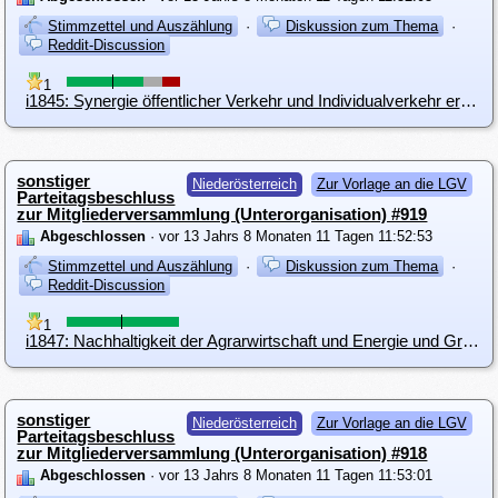
Stimmzettel und Auszählung
·
Diskussion zum Thema
·
Reddit-Discussion
1
i1845: Synergie öffentlicher Verkehr und Individualverkehr erkennen, nutzen und finanzieren
sonstiger
Niederösterreich
Zur Vorlage an die LGV
Parteitagsbeschluss
zur Mitgliederversammlung (Unterorganisation) #919
Abgeschlossen
· vor 13 Jahrs 8 Monaten 11 Tagen 11:52:53
Stimmzettel und Auszählung
·
Diskussion zum Thema
·
Reddit-Discussion
1
i1847: Nachhaltigkeit der Agrarwirtschaft und Energie und Grundversorgungsautarkie
sonstiger
Niederösterreich
Zur Vorlage an die LGV
Parteitagsbeschluss
zur Mitgliederversammlung (Unterorganisation) #918
Abgeschlossen
· vor 13 Jahrs 8 Monaten 11 Tagen 11:53:01