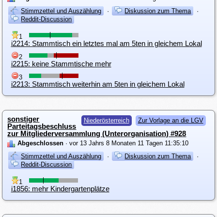
Stimmzettel und Auszählung
·
Diskussion zum Thema
·
Reddit-Discussion
1
i2214: Stammtisch ein letztes mal am 5ten in gleichem Lokal
2
i2215: keine Stammtische mehr
3
i2213: Stammtisch weiterhin am 5ten in gleichem Lokal
sonstiger
Niederösterreich
Zur Vorlage an die LGV
Parteitagsbeschluss
zur Mitgliederversammlung (Unterorganisation) #928
Abgeschlossen
· vor 13 Jahrs 8 Monaten 11 Tagen 11:35:10
Stimmzettel und Auszählung
·
Diskussion zum Thema
·
Reddit-Discussion
1
i1856: mehr Kindergartenplätze