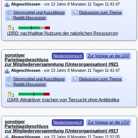
Abgeschlossen
· vor 13 Jahrs 8 Monaten 11 Tagen 11:41:47
Stimmzettel und Auszählung
·
Diskussion zum Thema
·
Reddit-Discussion
1
i1850: nachhaltige Nutzung der natürlichen Ressourcen
sonstiger
Niederösterreich
Zur Vorlage an die LGV
Parteitagsbeschluss
zur Mitgliederversammlung (Unterorganisation) #921
Abgeschlossen
· vor 13 Jahrs 8 Monaten 11 Tagen 11:41:47
Stimmzettel und Auszählung
·
Diskussion zum Thema
·
Reddit-Discussion
1
i1849: Attraktiver machen von Tierzucht ohne Antibiotika
sonstiger
Niederösterreich
Zur Vorlage an die LGV
Parteitagsbeschluss
zur Mitgliederversammlung (Unterorganisation) #917
Abgeschlossen
· vor 13 Jahrs 8 Monaten 11 Tagen 11:52:05