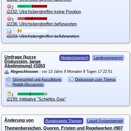
2
i2232: Ulrichsbergtreffen keine Position
3
i2236: Ulrichsbergtreffen befürworten
i2233: Ulrichsbergtreffen beführworten
Umfrage (kurze
Niederösterreich
Landesprogramm
Diskussion, lange
Abstimmung) #1053
Abgeschlossen
· vor 13 Jahrs 8 Monaten 9 Tagen 17:22:51
Stimmzettel und Auszählung
·
Diskussion zum Thema
·
Reddit-Discussion
1
i2199: Intitiative "Schiefes Gas"
Änderung von
Bundesweite Themen
Liquid-Systembetrieb
Themenbereichen, Quoren, Fristen und Regelwerken #907