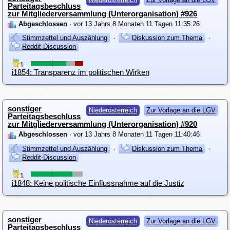
Parteitagsbeschluss
zur Mitgliederversammlung (Unterorganisation) #926
Abgeschlossen
· vor 13 Jahrs 8 Monaten 11 Tagen 11:35:26
Stimmzettel und Auszählung
·
Diskussion zum Thema
·
Reddit-Discussion
1
i1854: Transparenz im politischen Wirken
sonstiger
Niederösterreich
Zur Vorlage an die LGV
Parteitagsbeschluss
zur Mitgliederversammlung (Unterorganisation) #920
Abgeschlossen
· vor 13 Jahrs 8 Monaten 11 Tagen 11:40:46
Stimmzettel und Auszählung
·
Diskussion zum Thema
·
Reddit-Discussion
1
i1848: Keine politische Einflussnahme auf die Justiz
sonstiger
Niederösterreich
Zur Vorlage an die LGV
Parteitagsbeschluss