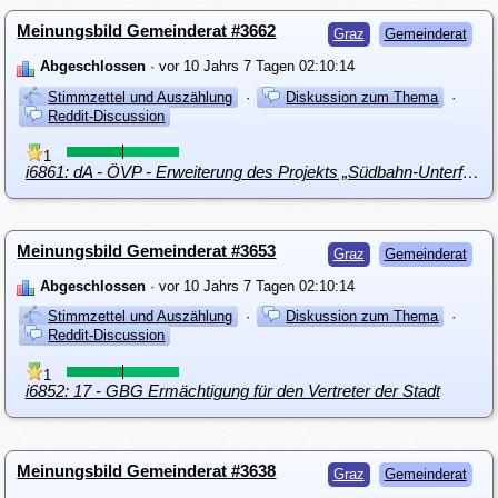
Meinungsbild Gemeinderat #3662
Graz
Gemeinderat
Abgeschlossen
· vor 10 Jahrs 7 Tagen 02:10:14
Stimmzettel und Auszählung
·
Diskussion zum Thema
·
Reddit-Discussion
1
i6861: dA - ÖVP - Erweiterung des Projekts „Südbahn-Unterführung Josef-Huber-Gasse“ durch ÖV-Unterführung auch unter dem Eggenberger Gürtel - Prüfung
Meinungsbild Gemeinderat #3653
Graz
Gemeinderat
Abgeschlossen
· vor 10 Jahrs 7 Tagen 02:10:14
Stimmzettel und Auszählung
·
Diskussion zum Thema
·
Reddit-Discussion
1
i6852: 17 - GBG Ermächtigung für den Vertreter der Stadt
Meinungsbild Gemeinderat #3638
Graz
Gemeinderat