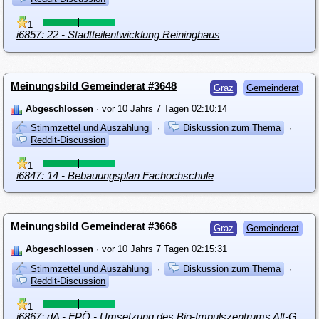
1
i6857: 22 - Stadtteilentwicklung Reininghaus
Meinungsbild Gemeinderat #3648
Graz
Gemeinderat
Abgeschlossen
· vor 10 Jahrs 7 Tagen 02:10:14
Stimmzettel und Auszählung
·
Diskussion zum Thema
·
Reddit-Discussion
1
i6847: 14 - Bebauungsplan Fachochschule
Meinungsbild Gemeinderat #3668
Graz
Gemeinderat
Abgeschlossen
· vor 10 Jahrs 7 Tagen 02:15:31
Stimmzettel und Auszählung
·
Diskussion zum Thema
·
Reddit-Discussion
1
i6867: dA - FPÖ - Umsetzung des Bio-Impulszentrums Alt-Grottenhof