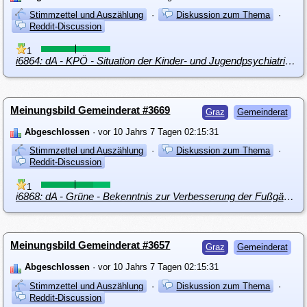
Stimmzettel und Auszählung
·
Diskussion zum Thema
·
Reddit-Discussion
1
i6864: dA - KPÖ - Situation der Kinder- und Jugendpsychiatrie (KJP) in Graz
Meinungsbild Gemeinderat #3669
Graz
Gemeinderat
Abgeschlossen
· vor 10 Jahrs 7 Tagen 02:15:31
Stimmzettel und Auszählung
·
Diskussion zum Thema
·
Reddit-Discussion
1
i6868: dA - Grüne - Bekenntnis zur Verbesserung der FußgängerInnen-Sicherheit und zur Verbesserung der Rahmenbedingungen für FußgängerInnen
Meinungsbild Gemeinderat #3657
Graz
Gemeinderat
Abgeschlossen
· vor 10 Jahrs 7 Tagen 02:15:31
Stimmzettel und Auszählung
·
Diskussion zum Thema
·
Reddit-Discussion