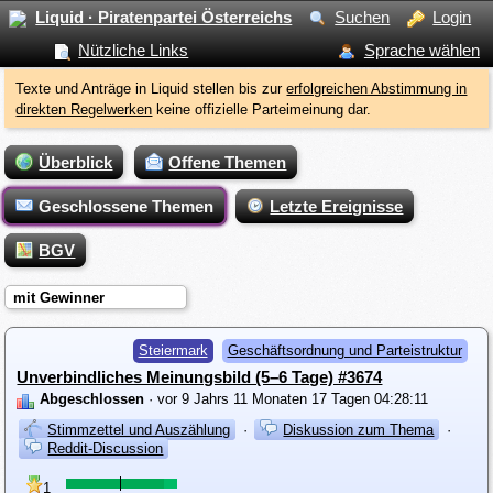
Liquid · Piratenpartei Österreichs
Suchen
Login
Nützliche Links
Sprache wählen
Texte und Anträge in Liquid stellen bis zur
erfolgreichen Abstimmung in
direkten Regelwerken
keine offizielle Parteimeinung dar.
Überblick
Offene Themen
Geschlossene Themen
Letzte Ereignisse
BGV
mit Gewinner
Steiermark
Geschäftsordnung und Parteistruktur
Unverbindliches Meinungsbild (5–6 Tage) #3674
Abgeschlossen
· vor 9 Jahrs 11 Monaten 17 Tagen 04:28:11
Stimmzettel und Auszählung
·
Diskussion zum Thema
·
Reddit-Discussion
1