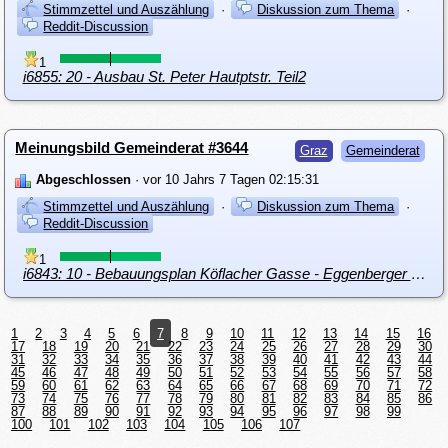
Stimmzettel und Auszählung
·
Diskussion zum Thema
·
Reddit-Discussion
1
i6855: 20 - Ausbau St. Peter Hautptstr. Teil2
Meinungsbild Gemeinderat #3644
Graz
Gemeinderat
Abgeschlossen
· vor 10 Jahrs 7 Tagen 02:15:31
Stimmzettel und Auszählung
·
Diskussion zum Thema
·
Reddit-Discussion
1
i6843: 10 - Bebauungsplan Köflacher Gasse - Eggenberger Straße
1
2
3
4
5
6
7
8
9
10
11
12
13
14
15
16
17
18
19
20
21
22
23
24
25
26
27
28
29
30
31
32
33
34
35
36
37
38
39
40
41
42
43
44
45
46
47
48
49
50
51
52
53
54
55
56
57
58
59
60
61
62
63
64
65
66
67
68
69
70
71
72
73
74
75
76
77
78
79
80
81
82
83
84
85
86
87
88
89
90
91
92
93
94
95
96
97
98
99
100
101
102
103
104
105
106
107