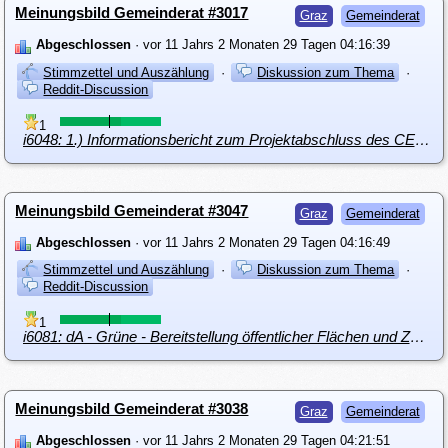
Meinungsbild Gemeinderat #3017
Graz
Gemeinderat
Abgeschlossen
· vor 11 Jahrs 2 Monaten 29 Tagen 04:16:39
Stimmzettel und Auszählung
·
Diskussion zum Thema
·
Reddit-Discussion
1
i6048: 1.) Informationsbericht zum Projektabschluss des CEProjektes „Senior Capital“
Meinungsbild Gemeinderat #3047
Graz
Gemeinderat
Abgeschlossen
· vor 11 Jahrs 2 Monaten 29 Tagen 04:16:49
Stimmzettel und Auszählung
·
Diskussion zum Thema
·
Reddit-Discussion
1
i6081: dA - Grüne - Bereitstellung öffentlicher Flächen und Zwischennutzungen für Gemeinschaftsgärten
Meinungsbild Gemeinderat #3038
Graz
Gemeinderat
Abgeschlossen
· vor 11 Jahrs 2 Monaten 29 Tagen 04:21:51