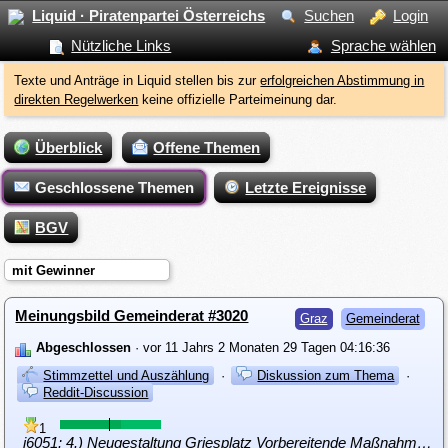
Liquid · Piratenpartei Österreichs
Suchen
Login
Nützliche Links
Sprache wählen
Texte und Anträge in Liquid stellen bis zur
erfolgreichen Abstimmung in
direkten Regelwerken
keine offizielle Parteimeinung dar.
Überblick
Offene Themen
Geschlossene Themen
Letzte Ereignisse
BGV
mit Gewinner
Meinungsbild Gemeinderat #3020
Graz
Gemeinderat
Abgeschlossen
· vor 11 Jahrs 2 Monaten 29 Tagen 04:16:36
Stimmzettel und Auszählung
·
Diskussion zum Thema
·
Reddit-Discussion
1
i6051: 4.) Neugestaltung Griesplatz Vorbereitende Maßnahmen zur Neugestaltung Griesplatz: Beteiligungskonzept und Durchführung Architekturwettbewerb;