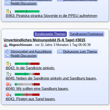
Reddit-Discussion
1
i5963: Piratska stranka Slovenije in die PPEU aufnehmen
Bundesweite Themen
Sandkasten/Spielwiese
Unverbindliches Meinungsbild (5–6 Tage) #3015
Abgeschlossen
· vor 11 Jahrs 3 Monaten 1 Tag 06:00:39
Stimmzettel und Auszählung
·
Diskussion zum Thema
·
Reddit-Discussion
1
i6042: In die Sandkiste pinkeln.
2
i6045: Neben die Sandkiste pinkeln und Sandburg bauen.
3
i6040: Wir sollten eine Sandburg bauen.
4
i6041: Piraten aus Sand bauen.