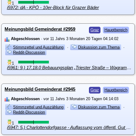
1
i5972: dA - KPÖ - 10er-Block für Grazer Bäder
Meinungsbild Gemeinderat #2959
Graz
Hauptbereich
Abgeschlossen
· vor 11 Jahrs 3 Monaten 20 Tagen 04:14:02
Stimmzettel und Auszählung
·
Diskussion zum Thema
·
Reddit-Discussion
1
i5961: 9.) 17.18.0 Bebauungsplan „Triester Straße – Wagramer Weg“
Meinungsbild Gemeinderat #2945
Graz
Hauptbereich
Abgeschlossen
· vor 11 Jahrs 3 Monaten 20 Tagen 04:14:03
Stimmzettel und Auszählung
·
Diskussion zum Thema
·
Reddit-Discussion
1
i5947: 5.) Charlottendorfgasse - Auflassung vom öffentl. Gut und bescheidmäßige Rückübereignung