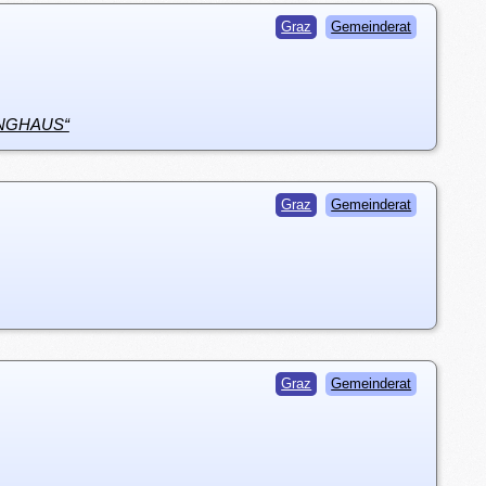
Graz
Gemeinderat
INGHAUS“
Graz
Gemeinderat
Graz
Gemeinderat