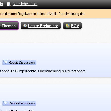
in
Nützliche Links
 in direkten Regelwerken
keine offizielle Parteimeinung dar.
e Themen
Letzte Ereignisse
BGV
·
Reddit-Discussion
apitel 6: Bürgerrechte, Überwachung & Privatsphäre
·
Reddit-Discussion