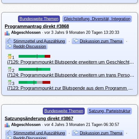
Bundesweite Themen
Gleichstellung, Diversität, Integration
Programmantrag direkt #3868
Abgeschlossen
· vor 3 Jahrs 9 Monaten 20 Tagen 13:20:33
Stimmzettel und Auszählung
·
Diskussion zum Thema
·
Reddit-Discussion
1
i7126: Programmpunkt Blutspende erweitern um Geschlecht, Risikobasiert + Diskriminierungsschutz
2
i7124: Programmpunkt Blutspende erweitern um trans Personen
3
i7123: Programmpunkt zur Blutspende aus dem Programm nehmen
Bundesweite Themen
Satzung, Parteistruktur
Satzungsänderung direkt #3867
Abgeschlossen
· vor 4 Jahrs 3 Monaten 21 Tagen 06:30:57
Stimmzettel und Auszählung
·
Diskussion zum Thema
·
Reddit-Discussion