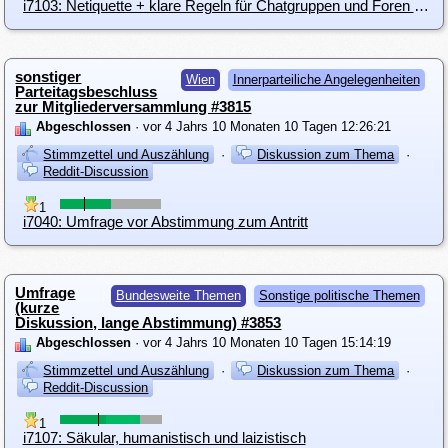
i7103: Netiquette + klare Regeln für Chatgruppen und Foren der Piratenpartei Österreich
sonstiger
Wien
Innerparteiliche Angelegenheiten
Parteitagsbeschluss
zur Mitgliederversammlung #3815
Abgeschlossen
· vor 4 Jahrs 10 Monaten 10 Tagen 12:26:21
Stimmzettel und Auszählung
·
Diskussion zum Thema
·
Reddit-Discussion
1
i7040: Umfrage vor Abstimmung zum Antritt
Umfrage
Bundesweite Themen
Sonstige politische Themen
(kurze
Diskussion, lange Abstimmung) #3853
Abgeschlossen
· vor 4 Jahrs 10 Monaten 10 Tagen 15:14:19
Stimmzettel und Auszählung
·
Diskussion zum Thema
·
Reddit-Discussion
1
i7107: Säkular, humanistisch und laizistisch