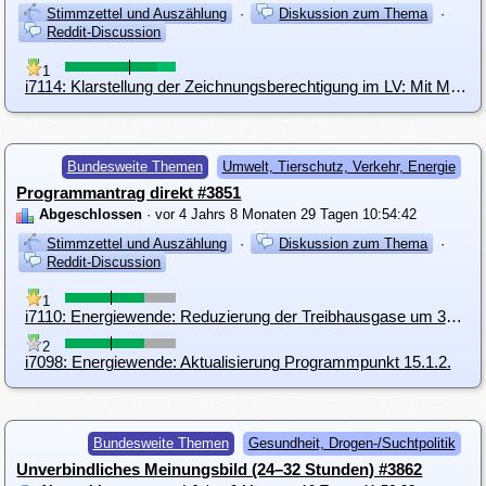
Stimmzettel und Auszählung
·
Diskussion zum Thema
·
Reddit-Discussion
1
i7114: Klarstellung der Zeichnungsberechtigung im LV: Mit Mehrheit.
Bundesweite Themen
Umwelt, Tierschutz, Verkehr, Energie
Programmantrag direkt #3851
Abgeschlossen
· vor 4 Jahrs 8 Monaten 29 Tagen 10:54:42
Stimmzettel und Auszählung
·
Diskussion zum Thema
·
Reddit-Discussion
1
i7110: Energiewende: Reduzierung der Treibhausgase um 30% bis 2025 und um 70 % bis 2030
2
i7098: Energiewende: Aktualisierung Programmpunkt 15.1.2.
Bundesweite Themen
Gesundheit, Drogen-/Suchtpolitik
Unverbindliches Meinungsbild (24–32 Stunden) #3862