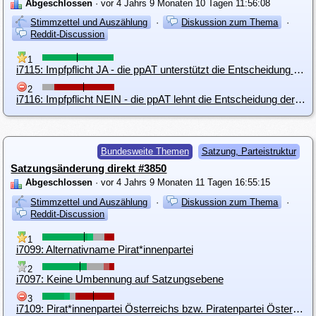
Abgeschlossen
· vor 4 Jahrs 9 Monaten 10 Tagen 11:56:08
Stimmzettel und Auszählung
·
Diskussion zum Thema
·
Reddit-Discussion
1
i7115: Impfpflicht JA - die ppAT unterstützt die Entscheidung der Regierung
2
i7116: Impfpflicht NEIN - die ppAT lehnt die Entscheidung der Regierung ab
Bundesweite Themen
Satzung, Parteistruktur
Satzungsänderung direkt #3850
Abgeschlossen
· vor 4 Jahrs 9 Monaten 11 Tagen 16:55:15
Stimmzettel und Auszählung
·
Diskussion zum Thema
·
Reddit-Discussion
1
i7099: Alternativname Pirat*innenpartei
2
i7097: Keine Umbennung auf Satzungsebene
3
i7109: Pirat*innenpartei Österreichs bzw. Piratenpartei Österreichs in der Satzung