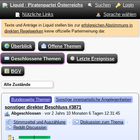
Liquid · Piratenpartei Österreichs
Suchen
Login
Nützliche Links
Sprache wählen
Texte und Anträge in Liquid stellen bis zur
erfolgreichen Abstimmung in
direkten Regelwerken
keine offizielle Parteimeinung dar.
Überblick
Offene Themen
Geschlossene Themen
Letzte Ereignisse
BGV
Alle Zustände
Bundesweite Themen
Sonstige innerparteiliche Angelegenheiten
sonstiger direkter Beschluss #3871
Abgeschlossen
· vor 2 Jahrs 10 Monaten 6 Tagen 12:31:45
Stimmzettel und Auszählung
·
Diskussion zum Thema
·
Reddit-Discussion
1