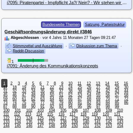
i7095: Piratenpartei - Impfpflicht Ja?/ Nein? - Wir stehen wir dazu?
Bundesweite Themen
Satzung, Parteistruktur
Geschäftsordnungsänderung direkt #3846
Abgeschlossen
· vor 4 Jahrs 11 Monaten 27 Tagen 09:21:47
Stimmzettel und Auszählung
·
Diskussion zum Thema
·
Reddit-Discussion
1
i7091: Änderung des Kommunikationskonzepts
1
2
3
4
5
6
7
8
9
10
11
12
13
14
15
16
17
18
19
20
21
22
23
24
25
26
27
28
29
30
31
32
33
34
35
36
37
38
39
40
41
42
43
44
45
46
47
48
49
50
51
52
53
54
55
56
57
58
59
60
61
62
63
64
65
66
67
68
69
70
71
72
73
74
75
76
77
78
79
80
81
82
83
84
85
86
87
88
89
90
91
92
93
94
95
96
97
98
99
100
101
102
103
104
105
106
107
108
109
110
111
112
113
114
115
116
117
118
119
120
121
122
123
124
125
126
127
128
129
130
131
132
133
134
135
136
137
138
139
140
141
142
143
144
145
146
147
148
149
150
151
152
153
154