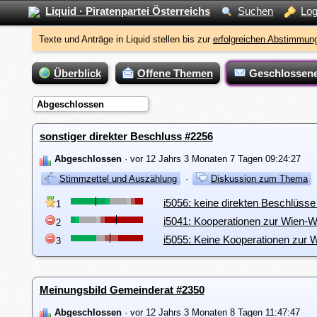
Liquid · Piratenpartei Österreichs
Suchen
Log
Texte und Anträge in Liquid stellen bis zur
erfolgreichen Abstimmung
Überblick
Offene Themen
Geschlossen
Abgeschlossen
sonstiger direkter Beschluss #2256
Abgeschlossen
· vor 12 Jahrs 3 Monaten 7 Tagen 09:24:27
Stimmzettel und Auszählung
·
Diskussion zum Thema
i5056: keine direkten Beschlüsse 
1
i5041: Kooperationen zur Wien-W
2
i5055: Keine Kooperationen zur 
3
Meinungsbild Gemeinderat #2350
Abgeschlossen
· vor 12 Jahrs 3 Monaten 8 Tagen 11:47:47