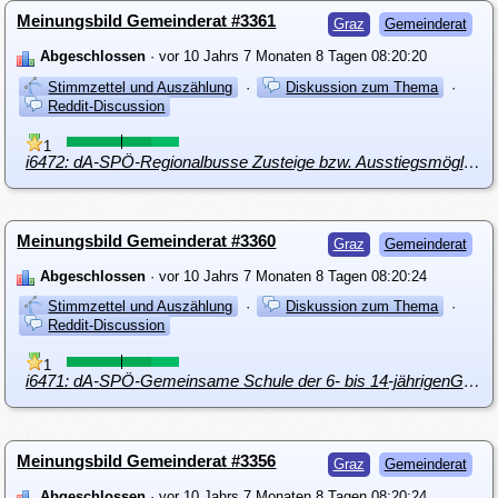
Meinungsbild Gemeinderat #3361
Graz
Gemeinderat
Abgeschlossen
· vor 10 Jahrs 7 Monaten 8 Tagen 08:20:20
Stimmzettel und Auszählung
·
Diskussion zum Thema
·
Reddit-Discussion
1
i6472: dA-SPÖ-Regionalbusse Zusteige bzw. Ausstiegsmöglichkeiten auch innerhalb des Stadtgebietes
Meinungsbild Gemeinderat #3360
Graz
Gemeinderat
Abgeschlossen
· vor 10 Jahrs 7 Monaten 8 Tagen 08:20:24
Stimmzettel und Auszählung
·
Diskussion zum Thema
·
Reddit-Discussion
1
i6471: dA-SPÖ-Gemeinsame Schule der 6- bis 14-jährigenGraz als Modellregion ohne 15-Prozent-Klausel
Meinungsbild Gemeinderat #3356
Graz
Gemeinderat
Abgeschlossen
· vor 10 Jahrs 7 Monaten 8 Tagen 08:20:24