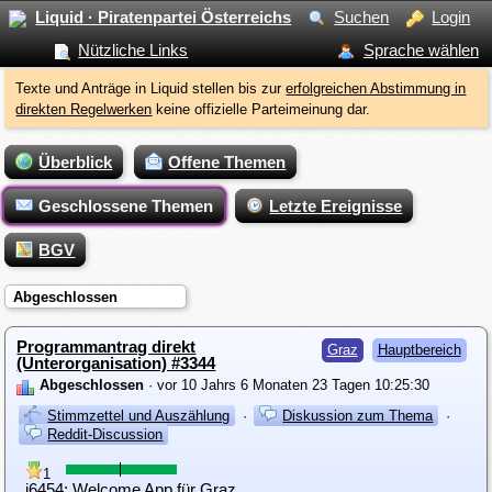
Liquid · Piratenpartei Österreichs
Suchen
Login
Nützliche Links
Sprache wählen
Texte und Anträge in Liquid stellen bis zur
erfolgreichen Abstimmung in
direkten Regelwerken
keine offizielle Parteimeinung dar.
Überblick
Offene Themen
Geschlossene Themen
Letzte Ereignisse
BGV
Abgeschlossen
Programmantrag direkt
Graz
Hauptbereich
(Unterorganisation) #3344
Abgeschlossen
· vor 10 Jahrs 6 Monaten 23 Tagen 10:25:30
Stimmzettel und Auszählung
·
Diskussion zum Thema
·
Reddit-Discussion
1
i6454: Welcome App für Graz