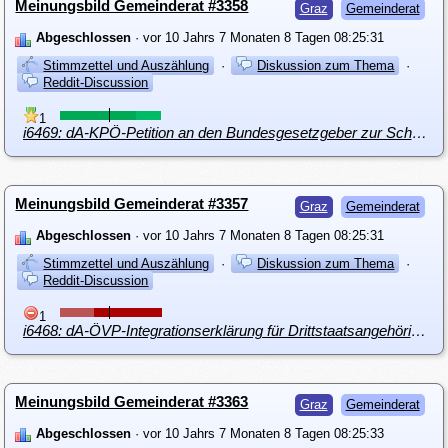
Meinungsbild Gemeinderat #3358
Graz
Gemeinderat
Abgeschlossen
· vor 10 Jahrs 7 Monaten 8 Tagen 08:25:31
Stimmzettel und Auszählung
·
Diskussion zum Thema
·
Reddit-Discussion
1
i6469: dA-KPÖ-Petition an den Bundesgesetzgeber zur Schaffung von gesetzlichen Grundlagen für die Einführung eines Pfandsystems für Einweg PET- und Glasflaschen sowie für Aluminiumdosen
Meinungsbild Gemeinderat #3357
Graz
Gemeinderat
Abgeschlossen
· vor 10 Jahrs 7 Monaten 8 Tagen 08:25:31
Stimmzettel und Auszählung
·
Diskussion zum Thema
·
Reddit-Discussion
1
i6468: dA-ÖVP-Integrationserklärung für Drittstaatsangehörige, Konventionsflüchtlinge und subsidiär Schutzberechtigte
Meinungsbild Gemeinderat #3363
Graz
Gemeinderat
Abgeschlossen
· vor 10 Jahrs 7 Monaten 8 Tagen 08:25:33