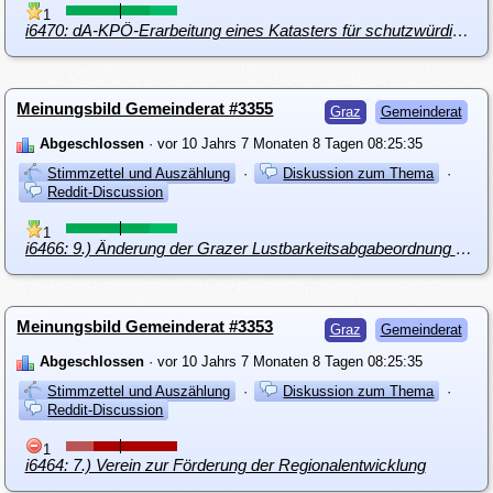
1
i6470: dA-KPÖ-Erarbeitung eines Katasters für schutzwürdige Bauwerke und Flächen - Altstadtschutzkataster
Meinungsbild Gemeinderat #3355
Graz
Gemeinderat
Abgeschlossen
· vor 10 Jahrs 7 Monaten 8 Tagen 08:25:35
Stimmzettel und Auszählung
·
Diskussion zum Thema
·
Reddit-Discussion
1
i6466: 9.) Änderung der Grazer Lustbarkeitsabgabeordnung 2003
Meinungsbild Gemeinderat #3353
Graz
Gemeinderat
Abgeschlossen
· vor 10 Jahrs 7 Monaten 8 Tagen 08:25:35
Stimmzettel und Auszählung
·
Diskussion zum Thema
·
Reddit-Discussion
1
i6464: 7.) Verein zur Förderung der Regionalentwicklung