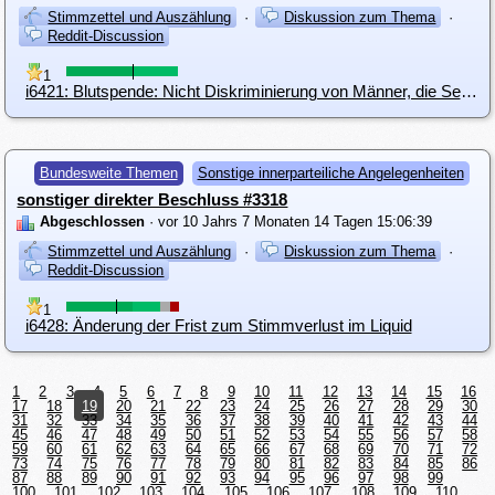
Stimmzettel und Auszählung
·
Diskussion zum Thema
·
Reddit-Discussion
1
i6421: Blutspende: Nicht Diskriminierung von Männer, die Sex mit Männern haben.
Bundesweite Themen
Sonstige innerparteiliche Angelegenheiten
sonstiger direkter Beschluss #3318
Abgeschlossen
· vor 10 Jahrs 7 Monaten 14 Tagen 15:06:39
Stimmzettel und Auszählung
·
Diskussion zum Thema
·
Reddit-Discussion
1
i6428: Änderung der Frist zum Stimmverlust im Liquid
1
2
3
4
5
6
7
8
9
10
11
12
13
14
15
16
17
18
19
20
21
22
23
24
25
26
27
28
29
30
31
32
33
34
35
36
37
38
39
40
41
42
43
44
45
46
47
48
49
50
51
52
53
54
55
56
57
58
59
60
61
62
63
64
65
66
67
68
69
70
71
72
73
74
75
76
77
78
79
80
81
82
83
84
85
86
87
88
89
90
91
92
93
94
95
96
97
98
99
100
101
102
103
104
105
106
107
108
109
110