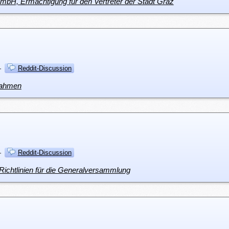
bH, Ermächtigung für den Vertreter der Stadt Graz
·
Reddit-Discussion
nahmen
·
Reddit-Discussion
Richtlinien für die Generalversammlung