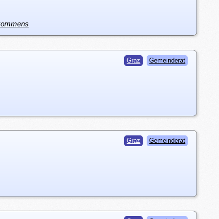
bkommens
Graz
Gemeinderat
Graz
Gemeinderat