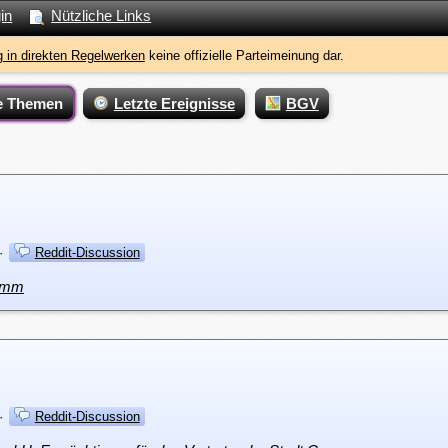
in
Nützliche Links
 in direkten Regelwerken
keine offizielle Parteimeinung dar.
e Themen
Letzte Ereignisse
BGV
·
Reddit-Discussion
ramm
·
Reddit-Discussion