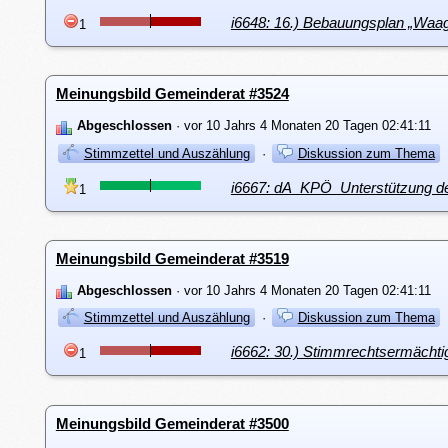
i6648: 16.) Bebauungsplan „Waag
1
Meinungsbild Gemeinderat #3524
Abgeschlossen
· vor 10 Jahrs 4 Monaten 20 Tagen 02:41:11
Stimmzettel und Auszählung
·
Diskussion zum Thema
i6667: dA_KPÖ_Unterstützung de
1
Meinungsbild Gemeinderat #3519
Abgeschlossen
· vor 10 Jahrs 4 Monaten 20 Tagen 02:41:11
Stimmzettel und Auszählung
·
Diskussion zum Thema
i6662: 30.) Stimmrechtsermächti
1
Meinungsbild Gemeinderat #3500